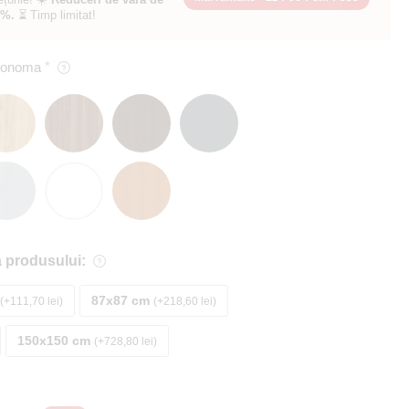
0%.
⏳ Timp limitat!
 Sonoma
 produsului:
87x87 cm
+111,70 lei
+218,60 lei
150x150 cm
+728,80 lei