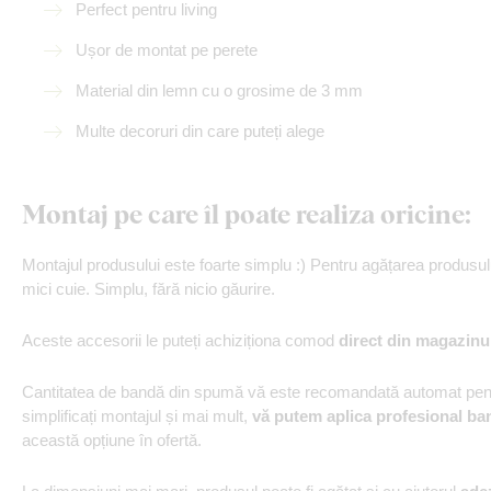
Perfect pentru living
Ușor de montat pe perete
Material din lemn cu o grosime de 3 mm
Multe decoruri din care puteți alege
Montaj pe care îl poate realiza oricine:
Montajul produsului este foarte simplu :) Pentru agățarea produs
mici cuie. Simplu, fără nicio găurire.
Aceste accesorii le puteți achiziționa comod
direct din magazinu
Cantitatea de bandă din spumă vă este recomandată automat pentr
simplificați montajul și mai mult,
vă putem aplica profesional ba
această opțiune în ofertă.