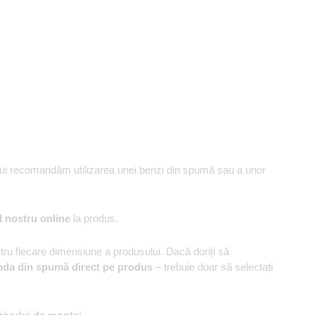
ului recomandăm utilizarea unei benzi din spumă sau a unor
l nostru online
la produs.
u fiecare dimensiune a produsului. Dacă doriți să
nda din spumă direct pe produs
– trebuie doar să selectați