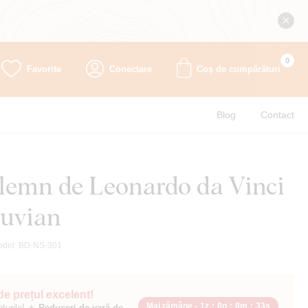
0
Favorite
Conectare
Coș de cumpărături
Blog
Contact
 lemn de Leonardo da Vinci
ruvian
odel:
BD-NS-301
 de prețul excelent!
Mai rămâne -
1z
:
0o
:
8m
:
32s
ețurile! ☀️
Reduceri de vară de