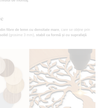
zivului de montaj
.
le
din fibre de lemn cu densitate mare
, care se obține prin
solid
(grosime 3 mm),
stabil ca formă și cu suprafață