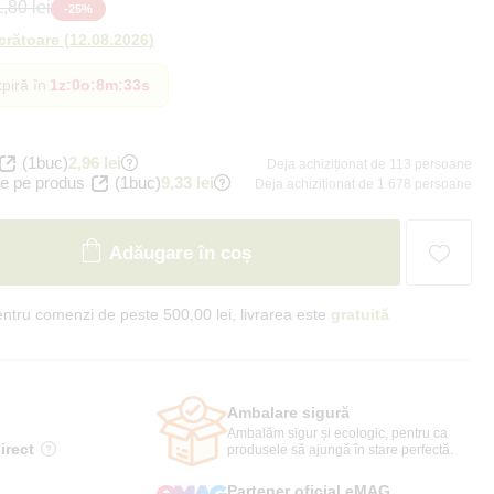
,80 lei
-
25
%
ucrătoare
(
12.08.2026
)
piră în
1z
:
0o
:
8m
:
32s
(1buc)
2,96 lei
Deja achiziționat de 113 persoane
e pe produs
(1buc)
9,33 lei
Deja achiziționat de 1 678 persoane
Adăugare în coș
ntru comenzi de peste 500,00 lei, livrarea este
gratuită
Ambalare sigură
Ambalăm sigur și ecologic, pentru ca
irect
produsele să ajungă în stare perfectă.
Partener oficial eMAG