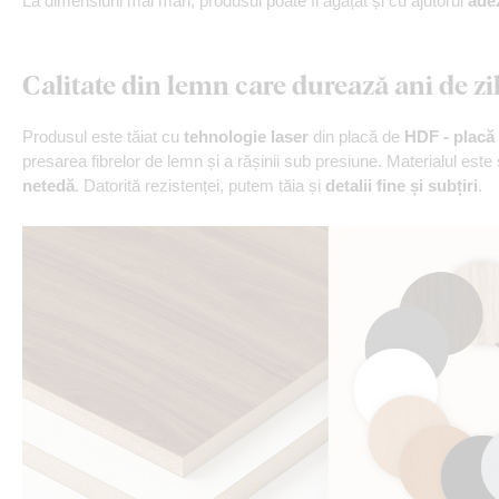
La dimensiuni mai mari, produsul poate fi agățat și cu ajutorul
ade
Calitate din lemn care durează ani de zi
Produsul este tăiat cu
tehnologie laser
din placă de
HDF - placă 
presarea fibrelor de lemn și a rășinii sub presiune. Materialul este
netedă
. Datorită rezistenței, putem tăia și
detalii fine și subțiri
.