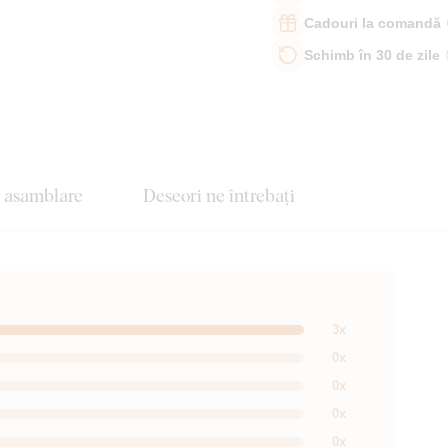
Cadouri la comandă
Schimb în 30 de zile
e asamblare
Deseori ne întrebați
3x
0x
0x
0x
0x