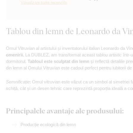
Vizualizare toate recenziile
Tablou din lemn de Leonardo da Vin
Omul Vitruvian al artistului și inventatorului italian Leonardo da V
omenirii.
La DUBLEZ, am transformat aceast tablou artistic într-un 
dormitorul.
Tabloul este sculptat din lemn
și reflectă detaliile pr
din lemn al Omului Vitruvian este cadoul perfect pentru iubitorii de 
Semnificație
: Omul vitruvian este văzut ca un simbol al simetriei f
schiță, cât și un desen tehnic care reprezintă proporția ideală a c
Principalele avantaje ale produsului:
Producție ecologică din lemn