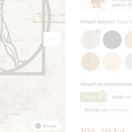
până la -3
Alegeți decorul:
Stejar
Alegeți-vă dimensiunea
33x33 cm
66x66 cm
110x110 cm
+605,40 lei
Wenge
106,40 lei