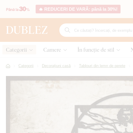
🔥 REDUCERI DE VARĂ: până la 30%!
Categorii
Camere
În funcție de stil
Categorii
Decorațiuni casă
Tablouri din lemn de perete