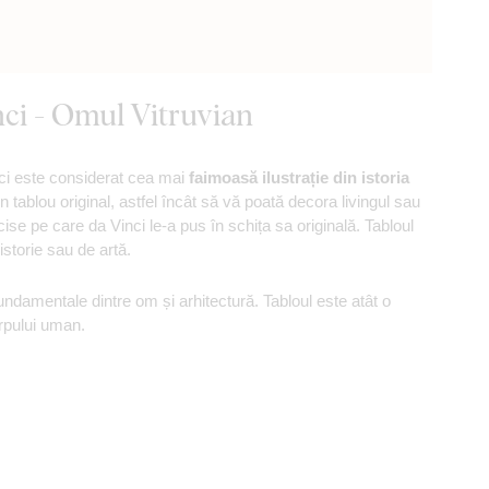
ci - Omul Vitruvian
inci este considerat cea mai
faimoasă ilustrație din istoria
tablou original, astfel încât să vă poată decora livingul sau
ecise pe care da Vinci le-a pus în schița sa originală. Tabloul
istorie sau de artă.
undamentale dintre om și arhitectură. Tabloul este atât o
orpului uman.