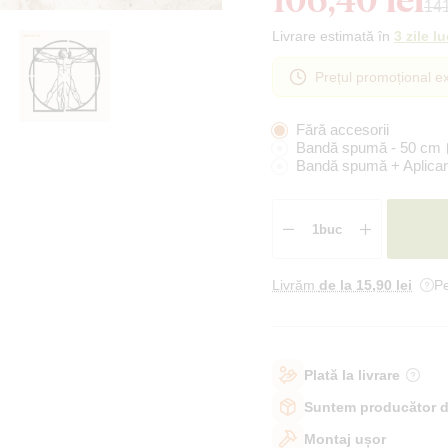
141
Livrare estimată în
3 zile l
Prețul promoțional ex
Fără accesorii
Bandă spumă - 50 cm
Bandă spumă + Aplicar
Livrăm
de la 15
,90 lei
Pe
Plată la livrare
Suntem producător d
Montaj ușor