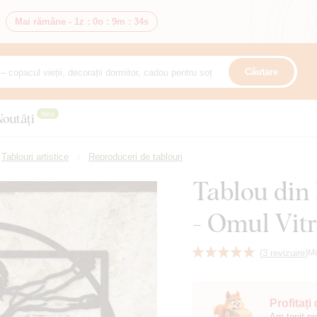
Mai rămâne -
1z
:
0o
:
9m
:
32s
Căutare
Nou
Noutăți
Tablouri artistice
Reproduceri de tablouri
Tablou din
- Omul Vit
(
3 revizuire
)
M
Profitați
Am topit pr