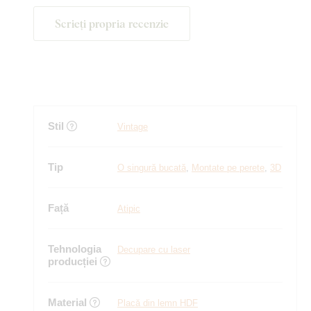
Scrieți propria recenzie
Stil
Vintage
Tip
O singură bucată
,
Montate pe perete
,
3D
Față
Atipic
Tehnologia
Decupare cu laser
producției
Material
Placă din lemn HDF