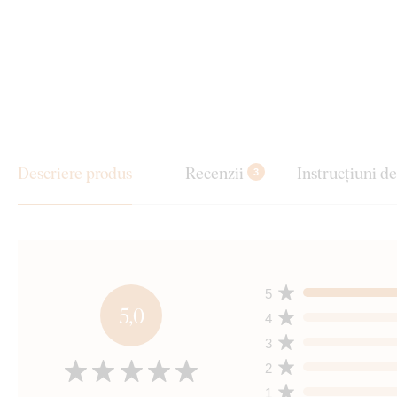
Descriere produs
Recenzii
Instrucțiuni d
3
5
5,0
4
3
2
1