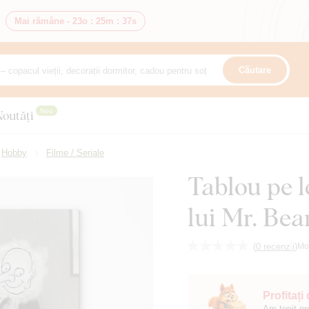
Mai rămâne -
23o
:
25m
:
36s
Căutare
Nou
Noutăți
Hobby
Filme / Seriale
Tablou pe 
lui Mr. Bea
(
0 recenzii
)
Mo
Profitați
Am topit pr