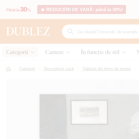
🔥 REDUCERI DE VARĂ: până la 30%!
Categorii
Camere
În funcție de stil
Categorii
Decorațiuni casă
Tablouri din lemn de perete