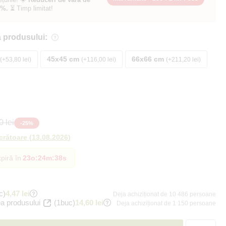
0%.
⏳ Timp limitat!
 produsului:
45x45 cm
66x66 cm
+53,80 lei
+116,00 lei
+211,20 lei
 lei
-
25
%
ucrătoare
(
13.08.2026
)
piră în
23o
:
24m
:
37s
c)
4,47 lei
Deja achiziționat de 10 486 persoane
a produsului
(1buc)
14,60 lei
Deja achiziționat de 1 150 persoane