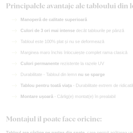
Principalele avantaje ale tabloului di
Manoperă de calitate superioară
Culori de 3 ori mai intense
decât tablourile pe pânză
Tabloul este 100% plat și nu se deformează
Marginea maro închis înlocuiește complet rama clasică
Culori permanente
rezistente la razele UV
Durabilitate - Tabloul din lemn
nu se sparge
Tablou pentru toată viața
- Durabilitate extrem de ridicat
Montare ușoară
- Cârlig(e) montat(e) în prealabil
Montajul îl poate face oricine
:
Tabloul are cârlige pe partea din spate
, care permit agățarea u