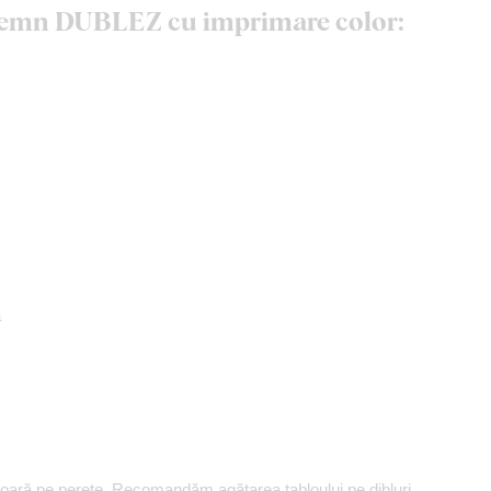
n lemn DUBLEZ cu imprimare color:
ă
șoară pe perete. Recomandăm agățarea tabloului pe dibluri