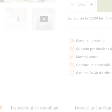
+ 3
Livrăm
de la 15
,90 lei
Pe
Plată la livrare
Suntem producător d
Montaj ușor
Cadouri la comandă
Schimb în 30 de zile
Instrucțiuni de asamblare
Deseori ne întrebaț