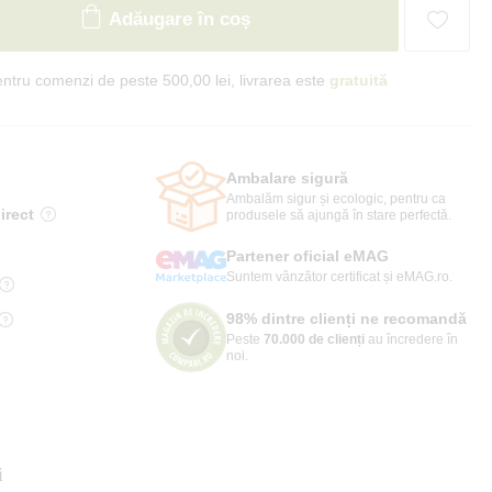
Adăugare în coș
ntru comenzi de peste 500,00 lei, livrarea este
gratuită
Ambalare sigură
Ambalăm sigur și ecologic, pentru ca
irect
produsele să ajungă în stare perfectă.
Partener oficial eMAG
Suntem vânzător certificat și eMAG.ro.
98% dintre clienți ne recomandă
Peste
70.000 de clienți
au încredere în
noi.
i