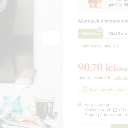
până la -3
Alegeți-vă dimensiunea
22x22 cm
33x33 cm
90x90 cm
+360,70 lei
90,70 lei
120,90
Livrare estimată în
4 zile l
Prețul promoțional ex
Fără accesorii
Diblu cu șurub
(1bu
Suport pentru expunere