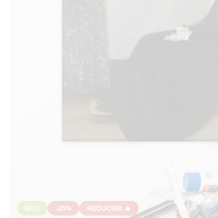
NOU
-25%
REDUCERI 🔥