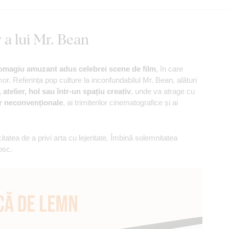
 a lui Mr. Bean
 omagiu amuzant adus celebrei scene de film
, în care
or. Referința pop culture la inconfundabilul Mr. Bean, alături
atelier, hol sau într-un spațiu creativ
, unde va atrage cu
or neconvenționale
, ai trimiterilor cinematografice și ai
tatea de a privi arta cu lejeritate. Îmbină solemnitatea
osc.