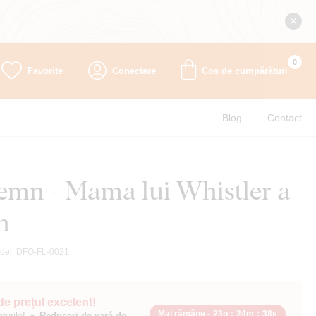
0
Favorite
Conectare
Coș de cumpărături
Blog
Contact
lemn - Mama lui Whistler a
n
del:
DFO-FL-0021
 de prețul excelent!
Mai rămâne -
23o
:
24m
:
37s
ețurile! ☀️
Reduceri de vară de