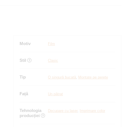
Motiv
Film
Stil
Clasic
Tip
O singură bucată
,
Montate pe perete
Față
Un pătrat
Tehnologia
Decupare cu laser
,
Imprimare color
producției