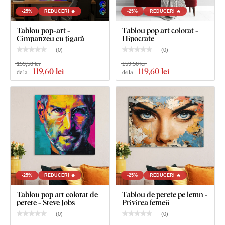
Portret colorat pop art - Michael Jackson
-25%
REDUCERI 🔥
-25%
REDUCERI 🔥
Cârlig(e) montat(e) în prealabil pe partea din spate a
Tablou pop-art -
Tablou pop art colorat -
tabloului
Cimpanzeu cu țigară
Hipocrate
(
0
)
(
0
)
Instrucțiuni clare pentru montaj
159,50 lei
159,50 lei
119
,60 lei
119
,60 lei
de la
de la
-25%
REDUCERI 🔥
-25%
REDUCERI 🔥
Tablou pop art colorat de
Tablou de perete pe lemn -
perete - Steve Jobs
Privirea femeii
(
0
)
(
0
)