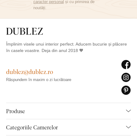
caracter personal
și cu primirea de
noutăți.
Împlinim visele unui interior perfect. Aducem bucurie și plăcere
în casele voastre. Deja din anul 2018 🧡
dublez@dublez.ro
Răspundem în maxim o zi lucrătoare
Produse
Categoriile Camerelor