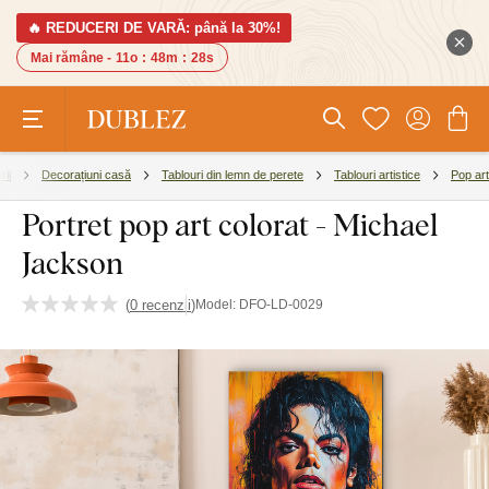
🔥 REDUCERI DE VARĂ: până la 30%!
Mai rămâne -
11o
:
48m
:
28s
rii
Decorațiuni casă
Tablouri din lemn de perete
Tablouri artistice
Pop art
Portret pop art colorat - Michael
Jackson
(
0 recenzii
)
Model:
DFO-LD-0029