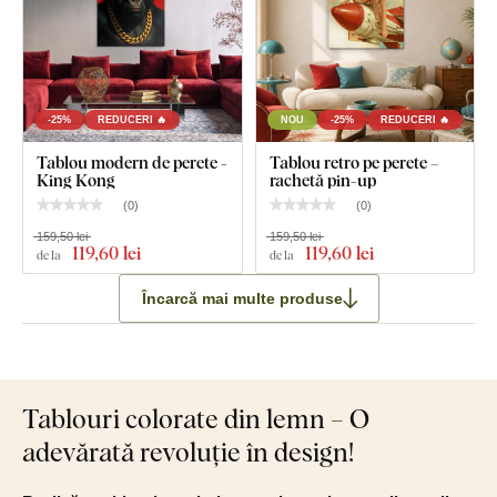
-25%
REDUCERI 🔥
NOU
-25%
REDUCERI 🔥
Tablou modern de perete -
Tablou retro pe perete –
King Kong
rachetă pin-up
(
0
)
(
0
)
159,50 lei
159,50 lei
119
,60 lei
119
,60 lei
de la
de la
Încarcă mai multe produse
Tablouri colorate din lemn – O
adevărată revoluție în design!