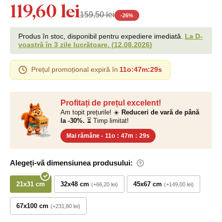
119,60 lei
159,50 lei
-
26
%
Produs în stoc, disponibil pentru expediere imediată.
La D-
voastră în 3 zile lucrătoare.
(
12.08.2026
)
Prețul promoțional expiră în
11o
:
47m
:
28s
Profitați de prețul excelent!
Am topit prețurile! ☀️
Reduceri de vară de până
la -30%.
⏳ Timp limitat!
Mai rămâne -
11o
:
47m
:
28s
Alegeți-vă dimensiunea produsului:
21x31 cm
32x48 cm
45x67 cm
+66,20 lei
+149,00 lei
67x100 cm
+231,80 lei