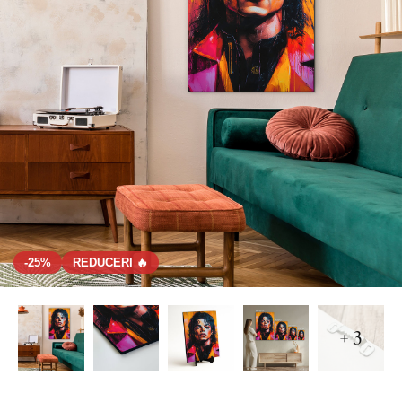
-25%
REDUCERI 🔥
+ 3