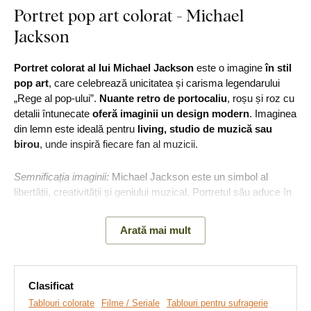
Portret pop art colorat - Michael
Jackson
Portret colorat al lui Michael Jackson
este o imagine
în stil
pop art
, care celebrează unicitatea și carisma legendarului
„Rege al pop-ului”.
Nuante retro de portocaliu
, roșu și roz cu
detalii întunecate
oferă imaginii un design modern
. Imaginea
din lemn este ideală pentru
living, studio de muzică sau
birou
, unde inspiră fiecare fan al muzicii.
Semnificația imaginii:
Michael Jackson este un simbol al
libertății, creativității și geniului muzical. Portretul său aduce în
spațiu nu doar stil și energie, ci și un mesaj de pasiune
neclintită pentru artă, care reușește să unească oamenii din
Arată mai mult
întreaga lume.
Clasificat
Tablouri colorate
Filme / Seriale
Tablouri pentru sufragerie