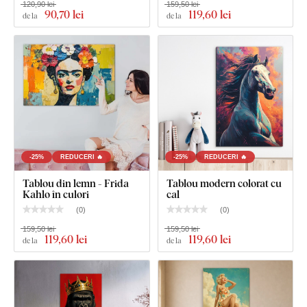
120,90 lei
159,50 lei
90
,70 lei
119
,60 lei
de la
de la
-25%
REDUCERI 🔥
-25%
REDUCERI 🔥
Tablou din lemn - Frida
Tablou modern colorat cu
Kahlo în culori
cal
(
0
)
(
0
)
159,50 lei
159,50 lei
119
,60 lei
119
,60 lei
de la
de la