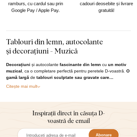
ramburs, cu cardul sau prin
cadouri deosebite și livrare
Google Pay / Apple Pay.
gratuită!
Tablouri din lemn, autocolante
și decorațiuni - Muzică
Decorațiuni
și autocolante
fascinante
din lemn
cu
un motiv
muzical
, ca o completare perfectă pentru peretele D-voastră.
O
gamă largă
de
tablouri sculptate sau gravate care…
Citește mai mult
Inspirații direct în căsuța D-
voastră de email
Abonare