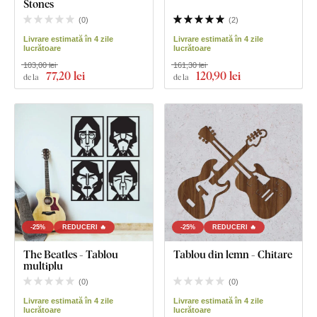
Stones
(
0
)
(
2
)
Livrare estimată în 4 zile
Livrare estimată în 4 zile
lucrătoare
lucrătoare
103,00 lei
161,30 lei
77
,20 lei
120
,90 lei
de la
de la
-25%
REDUCERI 🔥
-25%
REDUCERI 🔥
The Beatles - Tablou
Tablou din lemn - Chitare
multiplu
(
0
)
(
0
)
Livrare estimată în 4 zile
Livrare estimată în 4 zile
lucrătoare
lucrătoare