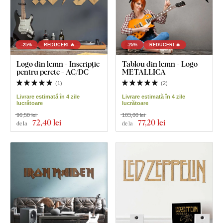
-25%
REDUCERI 🔥
-25%
REDUCERI 🔥
Logo din lemn - Inscripție
Tablou din lemn - Logo
pentru perete - AC/DC
METALLICA
(
1
)
(
2
)
Livrare estimată în 4 zile
Livrare estimată în 4 zile
lucrătoare
lucrătoare
96,50 lei
103,00 lei
72
,40 lei
77
,20 lei
de la
de la