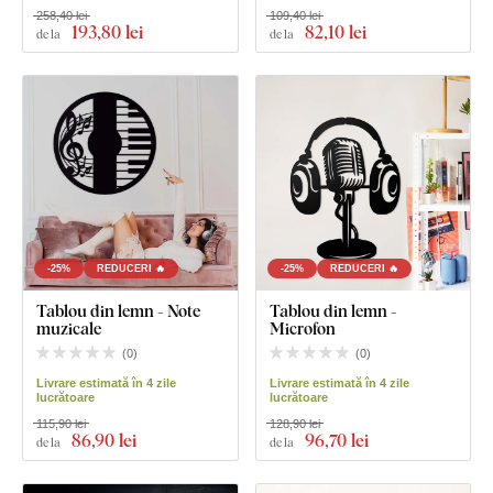
258,40 lei
109,40 lei
193
,80 lei
82
,10 lei
de la
de la
-25%
REDUCERI 🔥
-25%
REDUCERI 🔥
Tablou din lemn - Note
Tablou din lemn -
muzicale
Microfon
(
0
)
(
0
)
Livrare estimată în 4 zile
Livrare estimată în 4 zile
lucrătoare
lucrătoare
115,90 lei
128,90 lei
86
,90 lei
96
,70 lei
de la
de la