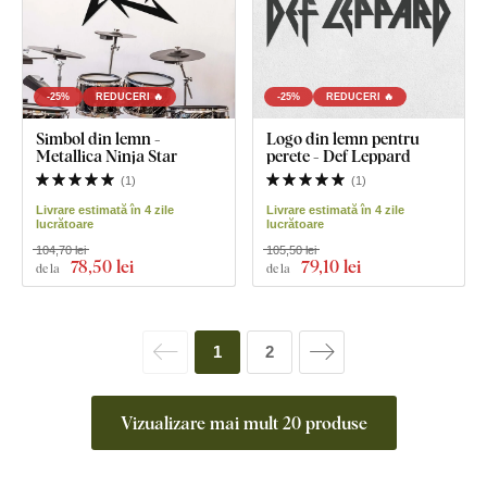
-25%
REDUCERI 🔥
-25%
REDUCERI 🔥
Simbol din lemn -
Logo din lemn pentru
Metallica Ninja Star
perete - Def Leppard
(
1
)
(
1
)
Livrare estimată în 4 zile
Livrare estimată în 4 zile
lucrătoare
lucrătoare
104,70 lei
105,50 lei
78
,50 lei
79
,10 lei
de la
de la
1
2
Vizualizare mai mult 20 produse