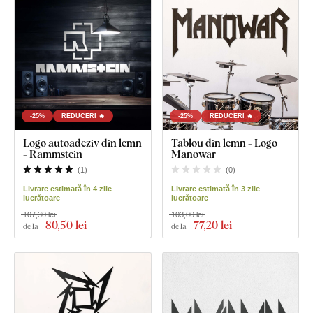
-25%
REDUCERI 🔥
-25%
REDUCERI 🔥
Logo autoadeziv din lemn
Tablou din lemn - Logo
- Rammstein
Manowar
(
1
)
(
0
)
Livrare estimată în 4 zile
Livrare estimată în 3 zile
lucrătoare
lucrătoare
107,30 lei
103,00 lei
80
,50 lei
77
,20 lei
de la
de la