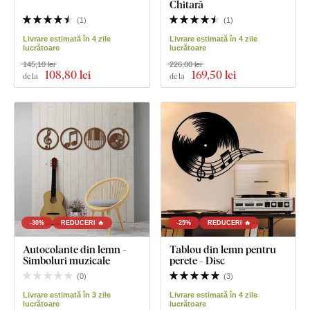
Chitară
(
1
)
(
1
)
Livrare estimată în 4 zile
Livrare estimată în 4 zile
lucrătoare
lucrătoare
145,10 lei
226,00 lei
108
,80 lei
169
,50 lei
de la
de la
-30%
REDUCERI 🔥
-25%
REDUCERI 🔥
Autocolante din lemn -
Tablou din lemn pentru
Simboluri muzicale
perete - Disc
(
0
)
(
3
)
Livrare estimată în 3 zile
Livrare estimată în 4 zile
lucrătoare
lucrătoare