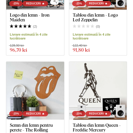
-25%
REDUCERI 🔥
-25%
REDUCERI 🔥
Logo din lemn - Iron
Tablou din lemn - Logo
Maiden
Led Zeppelin
(
2
)
(
0
)
Livrare estimată în 4 zile
Livrare estimată în 4 zile
lucrătoare
lucrătoare
128,90 lei
122,40 lei
96
,70 lei
91
,80 lei
-25%
REDUCERI 🔥
-25%
REDUCERI 🔥
Semn din lemn pentru
Tablou din lemn Queen -
perete - The Rolling
Freddie Mercury