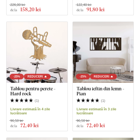
226,00 lei
122,40 lei
158
,20 lei
91
,80 lei
de la
de la
-25%
REDUCERI 🔥
-25%
REDUCERI 🔥
Tablou pentru perete -
Tablou ieftin din lemn -
Hard rock
Pian
(
1
)
(
1
)
Livrare estimată în 4 zile
Livrare estimată în 3 zile
lucrătoare
lucrătoare
96,50 lei
96,50 lei
72
,40 lei
72
,40 lei
de la
de la