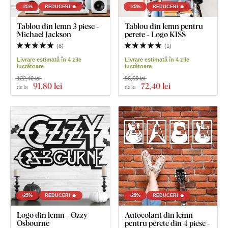
-25%
REDUCERI 🔥
-25%
REDUCERI 🔥
Tablou din lemn 3 piese -
Tablou din lemn pentru
Michael Jackson
perete - Logo KISS
(
8
)
(
1
)
Livrare estimată în 4 zile
Livrare estimată în 4 zile
lucrătoare
lucrătoare
122,40 lei
96,50 lei
91
,80 lei
72
,40 lei
de la
de la
-25%
REDUCERI 🔥
-25%
REDUCERI 🔥
Logo din lemn - Ozzy
Autocolant din lemn
Osbourne
pentru perete din 4 piese -