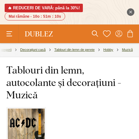
🔥 REDUCERI DE VARĂ: până la 30%!
Mai rămâne -
10o
:
51m
:
9s
ategorii
Decorațiuni casă
Tablouri din lemn de perete
Hobby
Muzică
Tablouri din lemn,
autocolante și decorațiuni -
Muzică