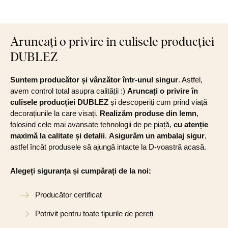
Aruncați o privire în culisele producției
DUBLEZ
Suntem producător și vânzător într-unul singur
. Astfel,
avem control total asupra calității :)
Aruncați o privire în
culisele producției DUBLEZ
și descoperiți cum prind viață
decorațiunile la care visați.
Realizăm produse din lemn
,
folosind cele mai avansate tehnologii de pe piață,
cu atenție
maximă la calitate și detalii
.
Asigurăm un ambalaj sigur
,
astfel încât produsele să ajungă intacte la D-voastră acasă.
Alegeți siguranța și cumpărați de la noi:
Producător certificat
Potrivit pentru toate tipurile de pereți