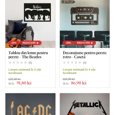
-25%
REDUCERI 🔥
-25%
REDUCERI 🔥
Tablou din lemn pentru
Decorațiune pentru perete
perete - The Beatles
retro - Casetă
(
0
)
(
0
)
Livrare estimată în 3 zile
Livrare estimată în 4 zile
lucrătoare
lucrătoare
122,40 lei
115,90 lei
91
,80 lei
86
,90 lei
de la
de la