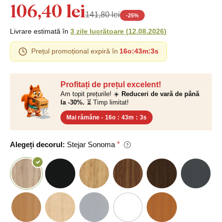
106,40 lei
141,80 lei
-
25
%
Livrare estimată în
3 zile lucrătoare
(
12.08.2026
)
Prețul promoțional expiră în
16o
:
43m
:
3s
Profitați de prețul excelent!
Am topit prețurile! ☀️
Reduceri de vară de până
la -30%.
⏳ Timp limitat!
Mai rămâne -
16o
:
43m
:
3s
Alegeți decorul:
Stejar Sonoma