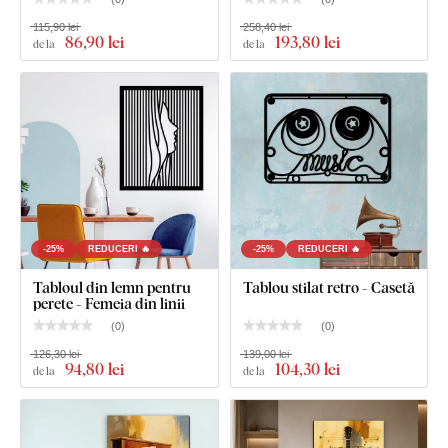
115,90 lei
258,40 lei
86
,90 lei
193
,80 lei
de la
de la
Ce este inclus în pachet?
Tablou POP ART din lemn - Michael Jackson
-25%
REDUCERI 🔥
-25%
REDUCERI 🔥
Tabloul din lemn pentru
Tablou stilat retro - Casetă
perete - Femeia din linii
(
0
)
(
0
)
126,30 lei
139,00 lei
94
,80 lei
104
,30 lei
de la
de la