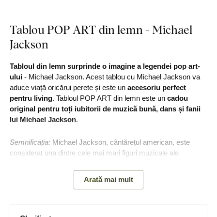
Tablou POP ART din lemn - Michael
Jackson
Tabloul din lemn surprinde o imagine a legendei pop art-
ului
- Michael Jackson. Acest tablou cu Michael Jackson va
aduce viață oricărui perete și este un
accesoriu perfect
pentru living
. Tabloul POP ART din lemn este un
cadou
original pentru toți iubitorii de muzică bună, dans și fanii
lui Michael Jackson
.
Semnificația:
Michael Jackson, cântărețul american, este
considerat una dintre cele mai mari figuri muzicale ale
secolului XX.
Arată mai mult
Principalele avantaje ale produsului: