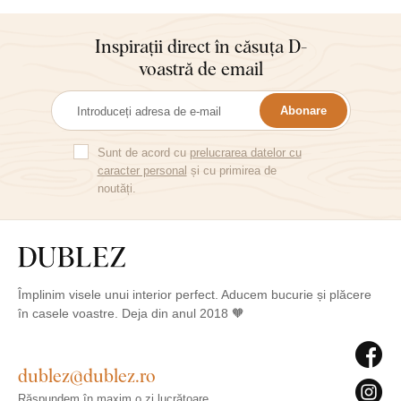
cu atenție
este doar 
Inspirații direct în căsuța D-
modelare 
voastră de email
uneori, ar
frumoase ș
Abonare
grijă. Nu 
ultima ach
Sunt de acord cu
prelucrarea datelor cu
caracter personal
și cu primirea de
noutăți.
Împlinim visele unui interior perfect. Aducem bucurie și plăcere
în casele voastre. Deja din anul 2018 🧡
dublez@dublez.ro
Răspundem în maxim o zi lucrătoare