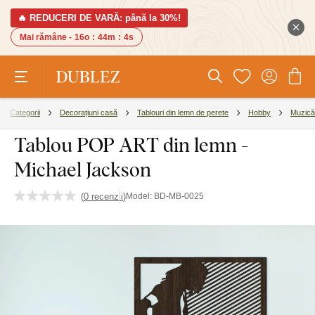
🔥 REDUCERI DE VARĂ: până la 30%!
Mai rămâne -
16o
:
44m
:
3s
Categorii
Decorațiuni casă
Tablouri din lemn de perete
Hobby
Muzică
Tablou POP ART din lemn -
Michael Jackson
(
0 recenzii
)
Model:
BD-MB-0025