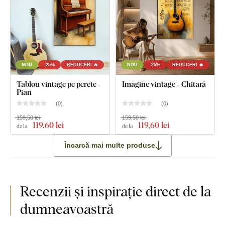
NOU
-25%
REDUCERI 🔥
NOU
-25%
REDUCERI 🔥
Tablou vintage pe perete -
Imagine vintage - Chitară
Pian
(
0
)
(
0
)
159,50 lei
159,50 lei
119
,60 lei
119
,60 lei
de la
de la
Încarcă mai multe produse
Recenzii și inspirație direct de la
dumneavoastră