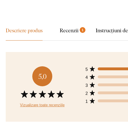
Descriere produs
Recenzii
Instrucțiuni d
1
5
5,0
4
3
2
1
Vizualizare toate recenziile