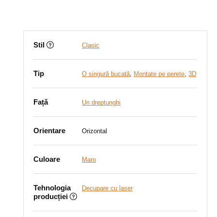
Stil
Clasic
Tip
O singură bucată
,
Montate pe perete
,
3D
Față
Un dreptunghi
Orientare
Orizontal
Culoare
Maro
Tehnologia
Decupare cu laser
producției