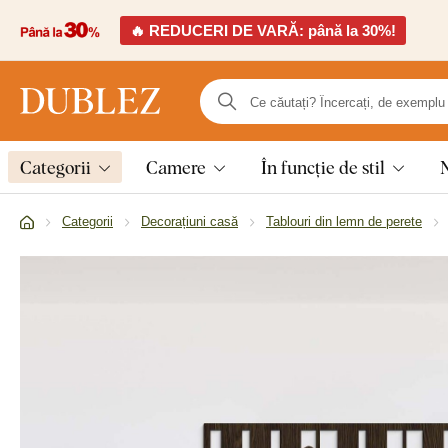
🔥 REDUCERI DE VARĂ: până la 30%!
Categorii
Camere
În funcție de stil
Categorii
Decorațiuni casă
Tablouri din lemn de perete