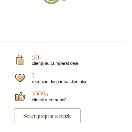
50+
clienții au cumpărat deja
1
recenzie din partea clientului
100%
clienții recomandă
Scrieți propria recenzie