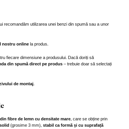
ului recomandăm utilizarea unei benzi din spumă sau a unor
l nostru online
la produs.
u fiecare dimensiune a produsului. Dacă doriți să
nda din spumă direct pe produs
– trebuie doar să selectați
zivului de montaj
.
le
din fibre de lemn cu densitate mare
, care se obține prin
solid
(grosime 3 mm),
stabil ca formă și cu suprafață