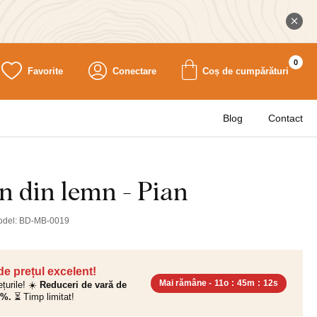
0
Favorite
Conectare
Coș de cumpărături
Blog
Contact
in din lemn - Pian
odel:
BD-MB-0019
 de prețul excelent!
Mai rămâne -
11o
:
45m
:
11s
ețurile! ☀️
Reduceri de vară de
0%.
⏳ Timp limitat!