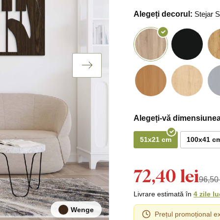
Alegeți decorul:
Stejar
Alegeți-vă dimensiunea
51x21 cm
100x41 c
72,40 lei
96,50 
Livrare estimată în
4 zile l
Wenge
Prețul promoțional ex