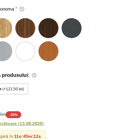
 Sonoma
 produsului:
m
+121,50 lei
lei
-
25
%
ucrătoare
(
13.08.2026
)
piră în
11o
:
45m
:
11s