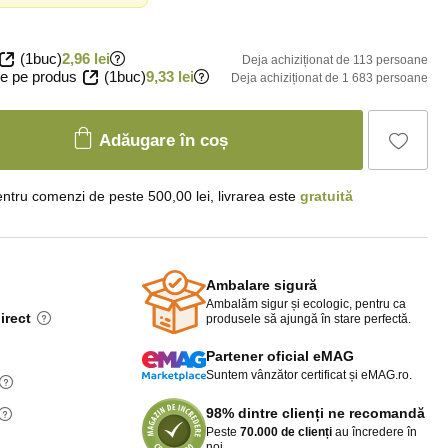
(1buc)
2,96 lei
Deja achiziționat de 113 persoane
e pe produs
(1buc)
9,33 lei
Deja achiziționat de 1 683 persoane
Adăugare în coș
ntru comenzi de peste 500,00 lei, livrarea este
gratuită
Ambalare sigură
Ambalăm sigur și ecologic, pentru ca
irect
produsele să ajungă în stare perfectă.
Partener oficial eMAG
Suntem vânzător certificat și eMAG.ro.
98% dintre clienți ne recomandă
Peste
70.000 de clienți
au încredere în
noi.