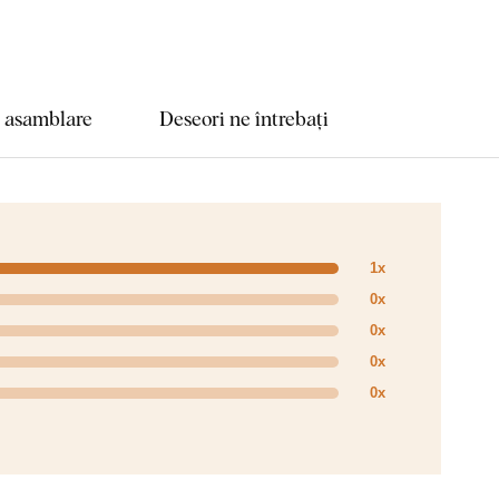
e asamblare
Deseori ne întrebați
1x
0x
0x
0x
0x