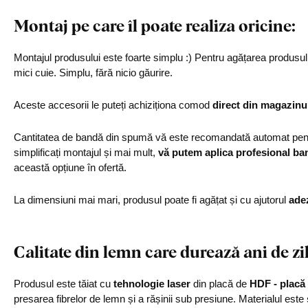
Montaj pe care îl poate realiza oricine:
Montajul produsului este foarte simplu :) Pentru agățarea produs
mici cuie. Simplu, fără nicio găurire.
Aceste accesorii le puteți achiziționa comod
direct din magazinu
Cantitatea de bandă din spumă vă este recomandată automat pentr
simplificați montajul și mai mult,
vă putem aplica profesional ba
această opțiune în ofertă.
La dimensiuni mai mari, produsul poate fi agățat și cu ajutorul
ade
Calitate din lemn care durează ani de zi
Produsul este tăiat cu
tehnologie laser
din placă de
HDF - placă 
presarea fibrelor de lemn și a rășinii sub presiune. Materialul este