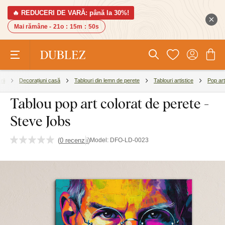
🔥 REDUCERI DE VARĂ: până la 30%!
Mai rămâne -
21o
:
15m
:
49s
rii
Decorațiuni casă
Tablouri din lemn de perete
Tablouri artistice
Pop art
Tablou pop art colorat de perete -
Steve Jobs
(
0 recenzii
)
Model:
DFO-LD-0023