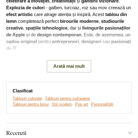
celebrare a inovației
,
creativității
și
gândirii vizionare
.
Explozia de culori
- galben, turcoaz, roz sau mov creează un
efect artistic
care atrage atenția și inspiră. Acest
tablou din
lemn
completează perfect
birourile moderne
,
studiourile
creative
,
spațiile tehnologice
, dar și
livingurile pasionaților
de Apple
și de
design contemporan
. Este, de asemenea, un
cadou original
pentru
antreprenori
,
designeri
sau
pasionați
de IT
.
Semnificația tabloului:
Steve Jobs este un simbol al curajului
Arată mai mult
de a gândi diferit, de a depăși limitele și de a combina
tehnologia cu arta.
Clasificat
Tablouri colorate
Tablouri pentru sufragerie
Tablouri pentru birou
Stil modern
Pop art
Personalități
Recenzii