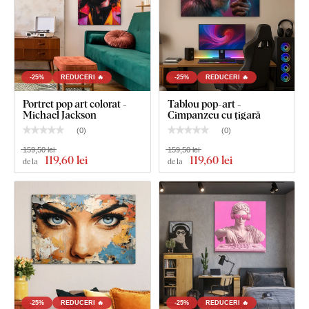
Ce este inclus în pachet?
-25%
REDUCERI 🔥
-25%
REDUCERI 🔥
Portret pop art colorat -
Tablou pop-art -
Portret colorat pop-art pentru perete - Steve Jobs
Michael Jackson
Cimpanzeu cu țigară
(
0
)
(
0
)
Cârlig(e) montat(e) în prealabil pe partea din spate
159,50 lei
159,50 lei
a tabloului
119
,60 lei
119
,60 lei
de la
de la
Instrucțiuni clare pentru montaj
-25%
REDUCERI 🔥
-25%
REDUCERI 🔥