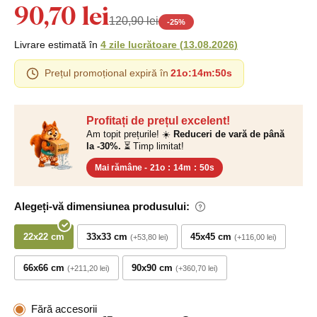
90,70 lei
120,90 lei
-
25
%
Livrare estimată în
4 zile lucrătoare
(
13.08.2026
)
Prețul promoțional expiră în
21o
:
14m
:
49s
Profitați de prețul excelent!
Am topit prețurile! ☀️
Reduceri de vară de până
la -30%.
⏳ Timp limitat!
Mai rămâne -
21o
:
14m
:
49s
Alegeți-vă dimensiunea produsului:
22x22 cm
33x33 cm
45x45 cm
+53,80 lei
+116,00 lei
66x66 cm
90x90 cm
+211,20 lei
+360,70 lei
Fără accesorii