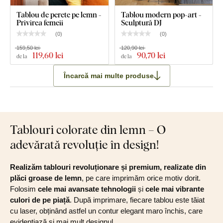
Tablou de perete pe lemn -
Tablou modern pop-art -
Privirea femeii
Sculptură DJ
(
0
)
(
0
)
159,50 lei
120,90 lei
119
,60 lei
90
,70 lei
de la
de la
Încarcă mai multe produse
Tablouri colorate din lemn – O
adevărată revoluție în design!
Realizăm tablouri revoluționare și premium, realizate din
plăci groase de lemn
, pe care imprimăm orice motiv dorit.
Folosim
cele mai avansate tehnologii
și
cele mai vibrante
culori de pe piață
. După imprimare, fiecare tablou este tăiat
cu laser, obținând astfel un contur elegant maro închis, care
evidențiază și mai mult designul.