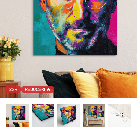
-25%
REDUCERI 🔥
+ 3