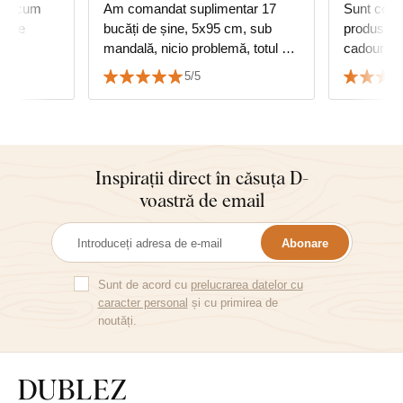
așa cum
Am comandat suplimentar 17
Sunt comp
oarte
bucăți de șine, 5x95 cm, sub
produs. Îți mulțumesc pentru
mandală, nicio problemă, totul ok,
ca
mulțumesc și recomand cu
5/5
căldură.
Inspirații direct în căsuța D-
voastră de email
Abonare
Sunt de acord cu
prelucrarea datelor cu
caracter personal
și cu primirea de
noutăți.