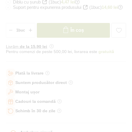
Diblu cu șurub
(1buc)
4,47 lei
Suport pentru expunerea produsului
(1buc)
14,60 lei
În coș
Livrăm
de la 15
,90 lei
Pentru comenzi de peste 500,00 lei, livrarea este
gratuită
Plată la livrare
Suntem producător direct
Montaj ușor
Cadouri la comandă
Schimb în 30 de zile