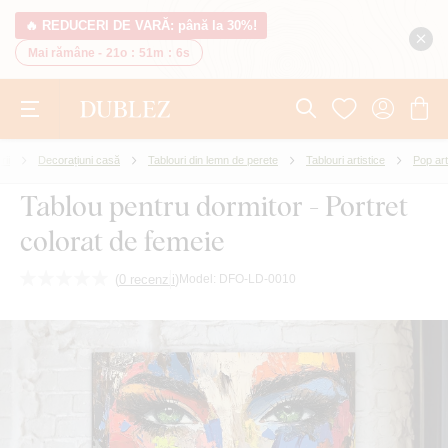
🔥 REDUCERI DE VARĂ: până la 30%!
Mai rămâne -
21o
:
51m
:
5s
rii
Decorațiuni casă
Tablouri din lemn de perete
Tablouri artistice
Pop art
Tablou pentru dormitor - Portret
colorat de femeie
(
0 recenzii
)
Model:
DFO-LD-0010