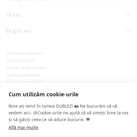
Ocazii
Despre noi
Satisfacție garantată
Livrarea și plata
Condiții de reclamație
Condiții comerciale
Cum să comandați?
Protejarea confidențialității dvs.
Cum utilizăm cookie-urile
Setați cookie-urile
Bine ați venit în lumea DUBLEZ! 🏡 Ne bucurăm să vă
vedem aici. 🍪Cookie-urile ne ajută să vă simțiți bine la noi
și să găsiți ceea ce vă aduce bucurie. 🧡
Află mai multe