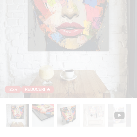
-25%
REDUCERI 🔥
+ 4