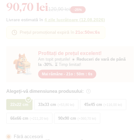
90,70 lei
120,90 lei
-
25
%
Livrare estimată în
4 zile lucrătoare
(
12.08.2026
)
Prețul promoțional expiră în
21o
:
50m
:
5s
Profitați de prețul excelent!
Am topit prețurile! ☀️
Reduceri de vară de până
la -30%.
⏳ Timp limitat!
Mai rămâne -
21o
:
50m
:
5s
Alegeți-vă dimensiunea produsului:
22x22 cm
33x33 cm
45x45 cm
+53,80 lei
+116,00 lei
66x66 cm
90x90 cm
+211,20 lei
+360,70 lei
Fără accesorii