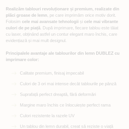
Realizăm tablouri revoluționare și premium, realizate din
plăci groase de lemn
, pe care imprimăm orice motiv dorit.
Folosim
cele mai avansate tehnologii
și
cele mai vibrante
culori de pe piață
. După imprimare, fiecare tablou este tăiat
cu laser, obținând astfel un contur elegant maro închis, care
evidențiază și mai mult designul.
Principalele avantaje ale tablourilor din lemn DUBLEZ cu
imprimare color:
Calitate premium, finisaj impecabil
Culori de 3 ori mai intense decât tablourile pe pânză
Suprafață perfect dreaptă, fără deformări
Margine maro închis ce înlocuiește perfect rama
Culori rezistente la razele UV
Un tablou din lemn durabil, creat să reziste o viață