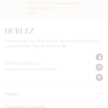
Sunt de acord cu
prelucrarea datelor cu
caracter personal
și cu primirea de
noutăți.
Împlinim visele unui interior perfect. Aducem bucurie și plăcere
în casele voastre. Deja din anul 2018 🧡
dublez@dublez.ro
Răspundem în maxim o zi lucrătoare
Produse
Categoriile Camerelor