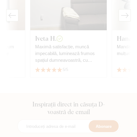
Iveta H.
Hana B
așa cum
Maximă satisfacție, muncă
Mandala e
oarte
impecabilă, luminează frumos
mulțumim,
spațiul dumneavoastră, cu
siguranță recomand.
5/5
Inspirații direct în căsuța D-
voastră de email
Abonare