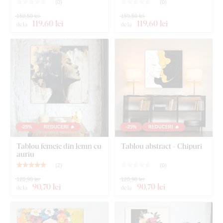
(
0
)
(
0
)
159,50 lei
159,50 lei
119
,60 lei
119
,60 lei
de la
de la
Ce este inclus în pachet?
Tablou pentru dormitor - Portret colorat de femeie
Cârligele deja montate pe spatele tabloului
-25%
REDUCERI 🔥
-25%
REDUCERI 🔥
Instrucțiuni clare de asamblare
Tablou femeie din lemn cu
Tablou abstract - Chipuri
auriu
(
2
)
(
0
)
120,90 lei
120,90 lei
90
,70 lei
90
,70 lei
de la
de la