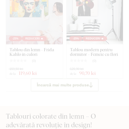
-25%
REDUCERI 🔥
-25%
REDUCERI 🔥
Tablou din lemn - Frida
Tablou modern pentru
Kahlo în culori
dormitor – Femeie cu flori
(
0
)
(
0
)
159,50 lei
120,90 lei
119
,60 lei
90
,70 lei
de la
de la
Încarcă mai multe produse
Tablouri colorate din lemn – O
adevărată revoluție în design!