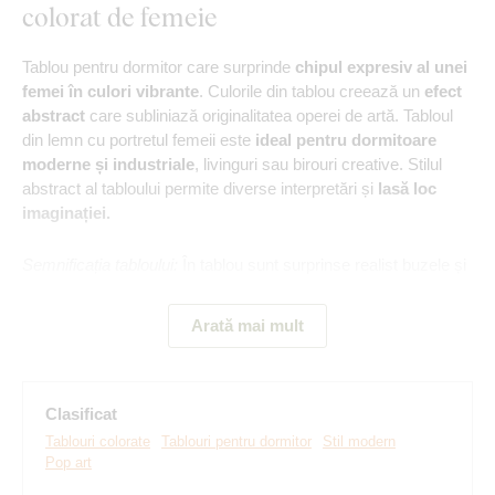
colorat de femeie
Tablou pentru dormitor care surprinde
chipul expresiv al unei
femei în culori vibrante
. Culorile din tablou creează un
efect
abstract
care subliniază originalitatea operei de artă. Tabloul
din lemn cu portretul femeii este
ideal pentru dormitoare
moderne și industriale
, livinguri sau birouri creative. Stilul
abstract al tabloului permite diverse interpretări și
lasă loc
imaginației.
Semnificația tabloului:
În tablou sunt surprinse realist buzele și
ochii, alături de pete de culoare abstracte și neclare. Tabloul
simbolizează conexiunea dintre frumusețe și haos.
Arată mai mult
Clasificat
Tablouri colorate
Tablouri pentru dormitor
Stil modern
Pop art