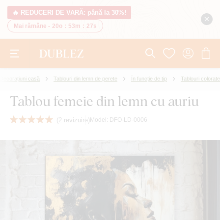
🔥 REDUCERI DE VARĂ: până la 30%!
Mai rămâne -
20o
:
53m
:
26s
Decorațiuni casă
Tablouri din lemn de perete
În funcție de tip
Tablouri colorate
Tablou femeie din lemn cu auriu
(
2 revizuire
)
Model:
DFO-LD-0006