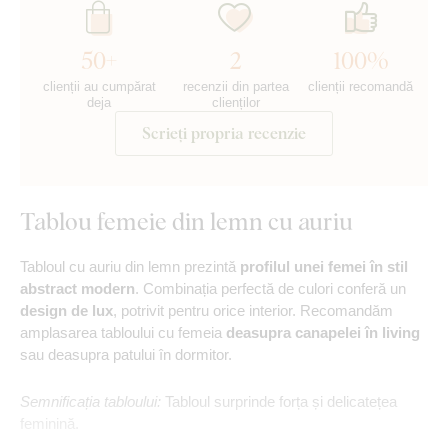
50+
2
100%
clienții au cumpărat
recenzii din partea
clienții recomandă
deja
clienților
Scrieți propria recenzie
Tablou femeie din lemn cu auriu
Tabloul cu auriu din lemn prezintă
profilul unei femei în stil
abstract modern
. Combinația perfectă de culori conferă un
design de lux
, potrivit pentru orice interior. Recomandăm
amplasarea tabloului cu femeia
deasupra canapelei în living
sau deasupra patului în dormitor.
Semnificația tabloului:
Tabloul surprinde forța și delicatețea
feminină.