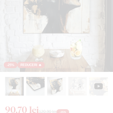
-25%
REDUCERI 🔥
+ 5
90,70 lei
120,90 lei
-
25
%