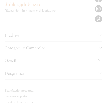
dublez@dublez.ro
Răspundem în maxim o zi lucrătoare
Produse
Categoriile Camerelor
Ocazii
Despre noi
Satisfacție garantată
Livrarea și plata
Condiții de reclamație