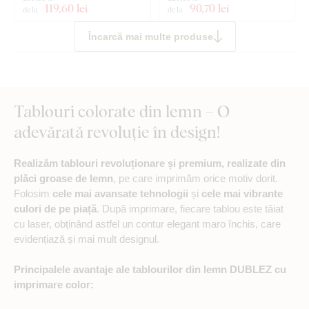
119
,60 lei
90
,70 lei
de la
de la
Încarcă mai multe produse
Tablouri colorate din lemn – O
adevărată revoluție în design!
Realizăm tablouri revoluționare și premium, realizate din
plăci groase de lemn
, pe care imprimăm orice motiv dorit.
Folosim
cele mai avansate tehnologii
și
cele mai vibrante
culori de pe piață
. După imprimare, fiecare tablou este tăiat
cu laser, obținând astfel un contur elegant maro închis, care
evidențiază și mai mult designul.
Principalele avantaje ale tablourilor din lemn DUBLEZ cu
imprimare color: