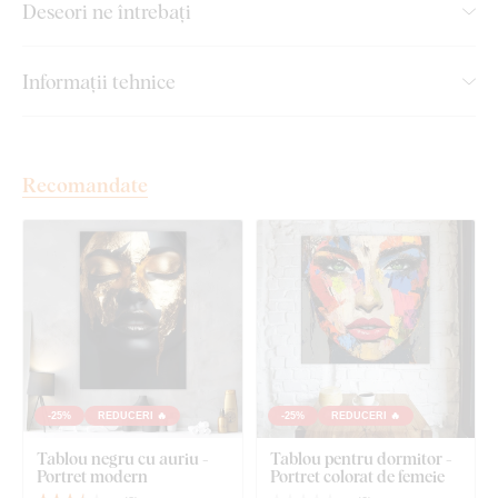
Deseori ne întrebați
din lemn DUBLEZ cu imprimare
color:
Informații tehnice
Manoperă de calitate superioară
Culori de 3 ori mai intense
decât tablourile pe pânză
Recomandate
Tabloul este 100% plat și nu se deformează
Marginea maro închis înlocuiește complet rama
clasică
Culori permanente
rezistente la razele UV
Durabilitate - Tabloul din lemn
nu se sparge
Tablou pentru toată viața
- Durabilitate extrem de
ridicată
-25%
REDUCERI 🔥
-25%
REDUCERI 🔥
Tablou negru cu auriu -
Tablou pentru dormitor -
Montare ușoară
- Cârlig(e) montat(e) în prealabil
Portret modern
Portret colorat de femeie