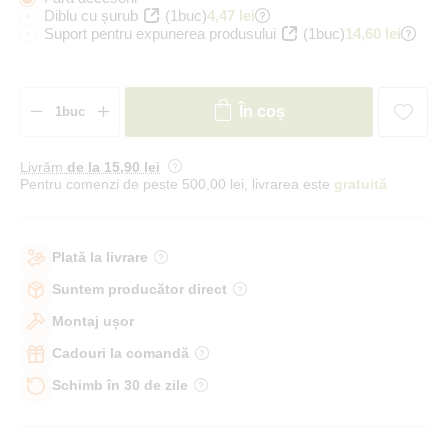
Diblu cu șurub
(1buc)
4,47 lei
Suport pentru expunerea produsului
(1buc)
14,60 lei
În coș
Livrăm
de la 15
,90 lei
Pentru comenzi de peste 500,00 lei, livrarea este
gratuită
Plată la livrare
Suntem producător direct
Montaj ușor
Cadouri la comandă
Schimb în 30 de zile