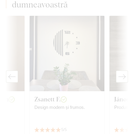
dumneavoastră
van
Zsanett F.
János T
Design modern și frumos.
Produs foa
5/5