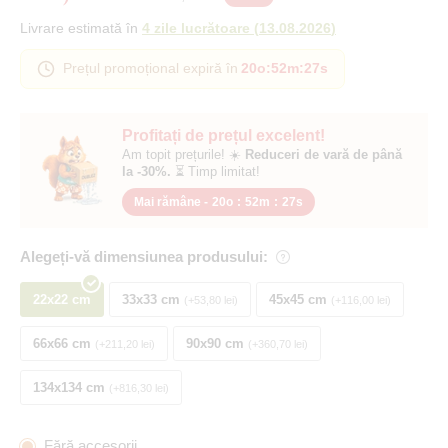
Livrare estimată în
4 zile lucrătoare
(
13.08.2026
)
Prețul promoțional expiră în
20o
:
52m
:
26s
Profitați de prețul excelent!
Am topit prețurile! ☀️
Reduceri de vară de până
la -30%.
⏳ Timp limitat!
Mai rămâne -
20o
:
52m
:
26s
Alegeți-vă dimensiunea produsului:
22x22 cm
33x33 cm
45x45 cm
+53,80 lei
+116,00 lei
66x66 cm
90x90 cm
+211,20 lei
+360,70 lei
134x134 cm
+816,30 lei
Fără accesorii