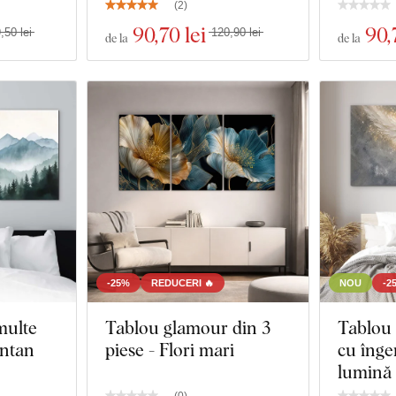
(
2
)
90
,70 lei
90
,
,50 lei
120,90 lei
de la
de la
-25%
REDUCERI 🔥
NOU
-2
multe
Tablou glamour din 3
Tablou 
ontan
piese - Flori mari
cu înge
lumină