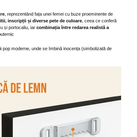
ure
, reprezentând fața unei femei cu buze proeminente de
tii, inscripții și diverse pete de culoare
, ceea ce conferă
 și portocaliu, iar
combinația între redarea realistă a
uternic
turii pop moderne, unde se îmbină inocența (simbolizată de