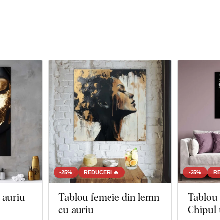
-25%
REDUCERI 🔥
-25%
RE
auriu -
Tablou femeie din lemn
Tablou 
cu auriu
Chipul 