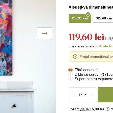
Alegeți-vă dimensiunea
21x31 cm
32x48 cm
119,60 lei
159,5
Livrare estimată în
4 zile l
Prețul promoțional ex
Fără accesorii
Diblu cu șurub
(1bu
Suport pentru expunere
Livrăm
de la 15
,90 lei
Pe