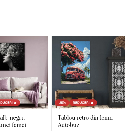
DUCERI 🔥
-25%
REDUCERI 🔥
alb-negru -
Tablou retro din lemn -
unei femei
Autobuz