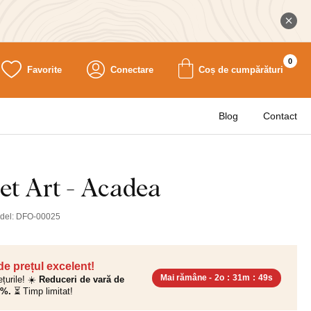
0
Favorite
Conectare
Coș de cumpărături
Blog
Contact
et Art - Acadea
del:
DFO-00025
 de prețul excelent!
Mai rămâne -
2o
:
31m
:
47s
ețurile! ☀️
Reduceri de vară de
0%.
⏳ Timp limitat!