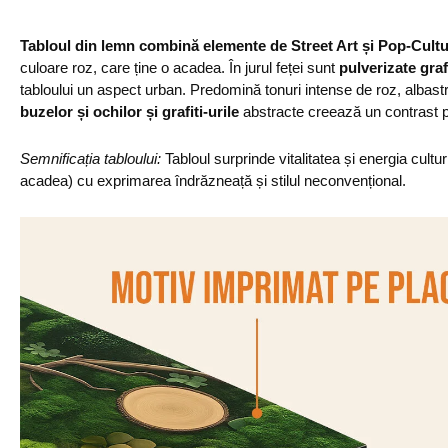
Tabloul din lemn combină elemente de Street Art și Pop-Cult
culoare roz, care ține o acadea. În jurul feței sunt
pulverizate grafi
tabloului un aspect urban. Predomină tonuri intense de roz, albastru
buzelor și ochilor și grafiti-urile
abstracte creează un contrast p
Semnificația tabloului:
Tabloul surprinde vitalitatea și energia cul
acadea) cu exprimarea îndrăzneață și stilul neconvențional.