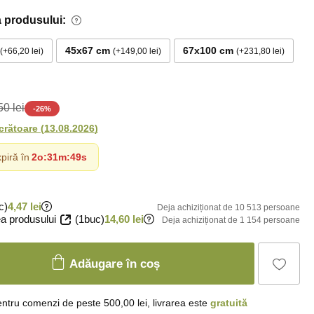
 produsului:
45x67 cm
67x100 cm
+66,20 lei
+149,00 lei
+231,80 lei
0 lei
-
26
%
ucrătoare
(
13.08.2026
)
piră în
2o
:
31m
:
47s
c)
4,47 lei
Deja achiziționat de 10 513 persoane
a produsului
(1buc)
14,60 lei
Deja achiziționat de 1 154 persoane
Adăugare în coș
ntru comenzi de peste 500,00 lei, livrarea este
gratuită