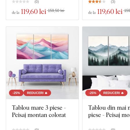
(
0
)
(
3
)
119
,60 lei
119
,60 lei
159,50 lei
159
de la
de la
-25%
REDUCERI 🔥
-25%
REDUCERI 🔥
Tablou mare 3 piese -
Tablou din mai 
Peisaj montan colorat
piese - Peisaj m