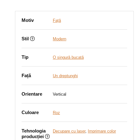
Motiv
Față
Stil
Modern
Tip
O singură bucată
Față
Un dreptunghi
Orientare
Vertical
Culoare
Roz
Tehnologia
Decupare cu laser
,
Imprimare color
producției