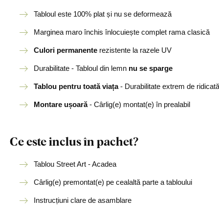
Tabloul este 100% plat și nu se deformează
Marginea maro închis înlocuiește complet rama clasică
Culori permanente
rezistente la razele UV
Durabilitate - Tabloul din lemn
nu se sparge
Tablou pentru toată viața
- Durabilitate extrem de ridicat
Montare ușoară
- Cârlig(e) montat(e) în prealabil
Ce este inclus în pachet?
Tablou Street Art - Acadea
Cârlig(e) premontat(e) pe cealaltă parte a tabloului
Instrucțiuni clare de asamblare