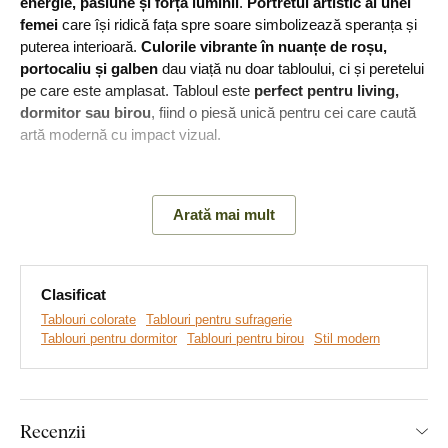
energie, pasiune și forța luminii
.
Portretul artistic al unei
femei
care își ridică fața spre soare simbolizează speranța și
puterea interioară.
Culorile vibrante în nuanțe de roșu,
portocaliu și galben
dau viață nu doar tabloului, ci și peretelui
pe care este amplasat. Tabloul este
perfect pentru living,
dormitor sau birou
, fiind o piesă unică pentru cei care caută
artă modernă cu impact vizual.
Arată mai mult
Clasificat
Tablouri colorate
Tablouri pentru sufragerie
Tablouri pentru dormitor
Tablouri pentru birou
Stil modern
Realizăm tablouri premium, revoluționare din plăci
Recenzii
groase de lemn
pe care imprimăm orice model. Folosim
cea