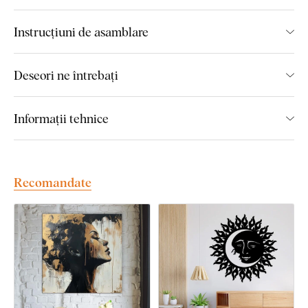
mai avansată tehnologie și vopsele de calitate superioară
.
După ce placa este imprimată, decupăm tabloul cu ajutorul
Instrucțiuni de asamblare
tehnologiei laser, obținând astfel o margine maro închis
elegantă, ce pune în valoare și mai mult designul.
Deseori ne întrebați
Principalele avantaje ale tabloului
Informații tehnice
din lemn DUBLEZ cu imprimare
color:
Recomandate
Manoperă de calitate superioară
Culori de 3 ori mai intense
decât tablourile pe pânză
Tabloul este 100% plat și nu se deformează
Marginea maro închis înlocuiește complet rama
clasică
Culori permanente
rezistente la razele UV