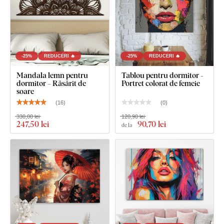
Ce este inclus în pachet?
Tablou artistic modern – Puterea Soarelui
Cârlig(e) montat(e) în prealabil pe parte opusă a
tabloului
-25%
REDUCERI 🔥
-25%
REDUCERI 🔥
Instrucțiuni clare de montaj
Mandala lemn pentru
Tablou pentru dormitor -
dormitor – Răsărit de
Portret colorat de femeie
soare
(
16
)
(
0
)
330,00 lei
120,90 lei
247
,50 lei
90
,70 lei
de la