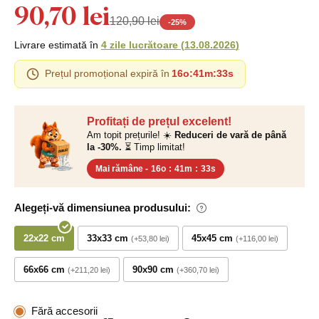
90,70 lei
120,90 lei
-
25
%
Livrare estimată în
4 zile lucrătoare
(
13.08.2026
)
Prețul promoțional expiră în
16o
:
41m
:
33s
Profitați de prețul excelent!
Am topit prețurile! ☀️
Reduceri de vară de până
la -30%.
⏳ Timp limitat!
Mai rămâne -
16o
:
41m
:
33s
Alegeți-vă dimensiunea produsului:
22x22 cm
33x33 cm
45x45 cm
+53,80 lei
+116,00 lei
66x66 cm
90x90 cm
+211,20 lei
+360,70 lei
Fără accesorii