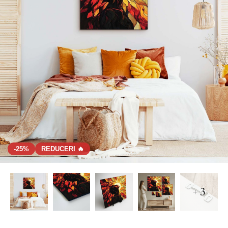
-25%
REDUCERI 🔥
+ 3