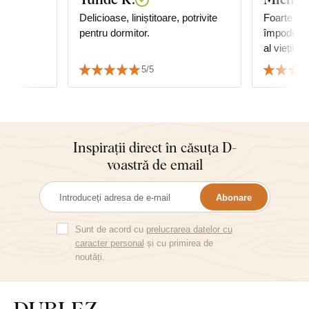
ru
Delicioase, liniștitoare, potrivite
Foarte fr
pentru dormitor.
împodobeș
al vieții 
el. După e
5/5
unei mici 
temut să
mai scumpă
cu atenție
este doar 
Inspirații direct în căsuța D-
modelare 
voastră de email
uneori, ar
frumoase ș
Abonare
grijă. Nu 
ultima ach
Sunt de acord cu
prelucrarea datelor cu
caracter personal
și cu primirea de
noutăți.