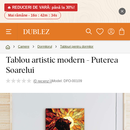
🔥 REDUCERI DE VARĂ: până la 30%!
Mai rămâne -
16o
:
42m
:
33s
Camere
Dormitorul
Tablouri pentru dormitor
Tablou artistic modern - Puterea
Soarelui
(
0 recenzii
)
Model:
DFO-00109