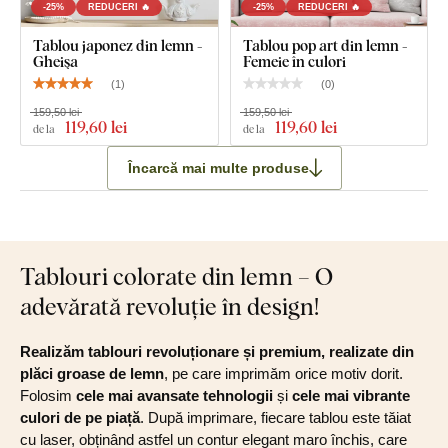
-25%
REDUCERI 🔥
-25%
REDUCERI 🔥
Tablou japonez din lemn -
Tablou pop art din lemn -
Gheişa
Femeie în culori
(
1
)
(
0
)
159,50 lei
159,50 lei
119
,60 lei
119
,60 lei
de la
de la
Încarcă mai multe produse
Tablouri colorate din lemn – O
adevărată revoluție în design!
Realizăm tablouri revoluționare și premium, realizate din
plăci groase de lemn
, pe care imprimăm orice motiv dorit.
Folosim
cele mai avansate tehnologii
și
cele mai vibrante
culori de pe piață
. După imprimare, fiecare tablou este tăiat
cu laser, obținând astfel un contur elegant maro închis, care