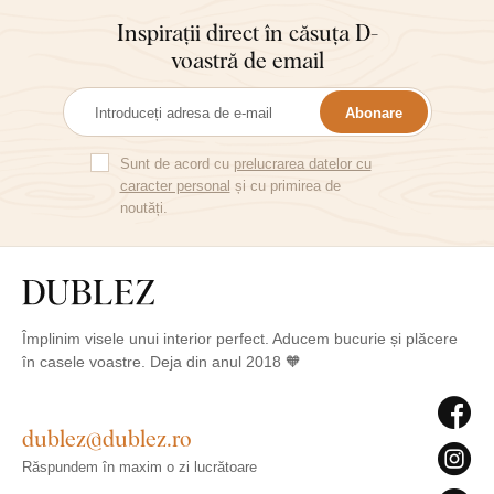
Inspirații direct în căsuța D-
voastră de email
Abonare
Sunt de acord cu
prelucrarea datelor cu
caracter personal
și cu primirea de
noutăți.
Împlinim visele unui interior perfect. Aducem bucurie și plăcere
în casele voastre. Deja din anul 2018 🧡
dublez@dublez.ro
Răspundem în maxim o zi lucrătoare