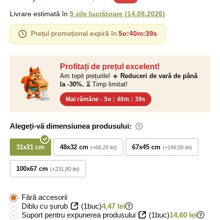
Livrare estimată în
5 zile lucrătoare
(
14.08.2026
)
Prețul promoțional expiră în
5o
:
40m
:
38s
Profitați de prețul excelent!
Am topit prețurile! ☀️
Reduceri de vară de până
la -30%.
⏳ Timp limitat!
Mai rămâne -
5o
:
40m
:
38s
Alegeți-vă dimensiunea produsului:
31x21 cm
48x32 cm
67x45 cm
+66,20 lei
+149,00 lei
100x67 cm
+231,80 lei
Fără accesorii
Diblu cu șurub
(1buc)
4,47 lei
Suport pentru expunerea produsului
(1buc)
14,60 lei