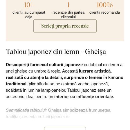
10+
1
100%
clienții au cumpărat
recenzie din partea
clienții recomandă
deja
clientului
Scrieți propria recenzie
Tablou japonez din lemn - Gheişa
Descoperiți farmecul culturii japoneze
cu tabloul din lemn al
unei gheișe cu umbrelă roșie. Această
lucrare artistică,
realizată cu atenție la detalii, surprinde o femeie în kimono
tradițional
, plimbându-se pe o stradă veche japoneză,
scăldată în lumina lampioanelor. Tabloul japonez este un
accesoriu ideal pentru un
interior cu influențe orientale
.
Semnificația tabloului:
Gheişa simbolizează frumusețea,
tradiția și esența culturii japoneze.