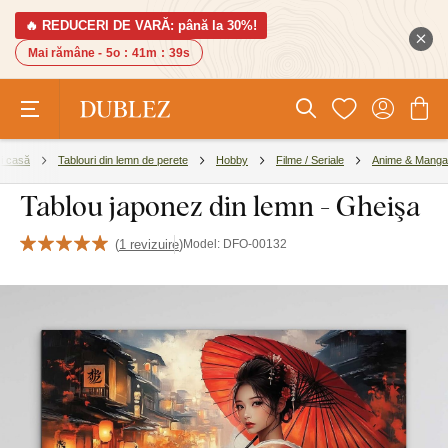
🔥 REDUCERI DE VARĂ: până la 30%!
Mai rămâne -
5o
:
41m
:
38s
i casă
Tablouri din lemn de perete
Hobby
Filme / Seriale
Anime & Manga
Tablou japonez din lemn - Gheişa
(
1 revizuire
)
Model:
DFO-00132