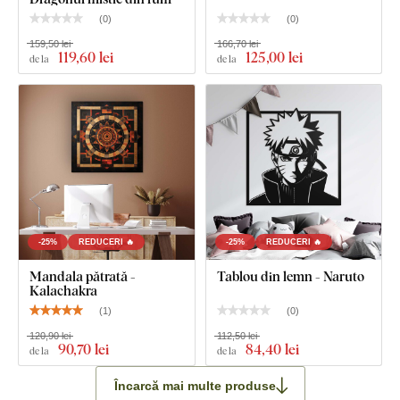
(
0
)
(
0
)
159,50 lei
166,70 lei
119
,60 lei
125
,00 lei
de la
de la
-25%
REDUCERI 🔥
-25%
REDUCERI 🔥
Mandala pătrată -
Tablou din lemn - Naruto
Kalachakra
(
1
)
(
0
)
120,90 lei
112,50 lei
90
,70 lei
84
,40 lei
de la
de la
Încarcă mai multe produse