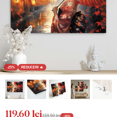
-25%
REDUCERI 🔥
+ 3
119,60 lei
159,50 lei
-
26
%