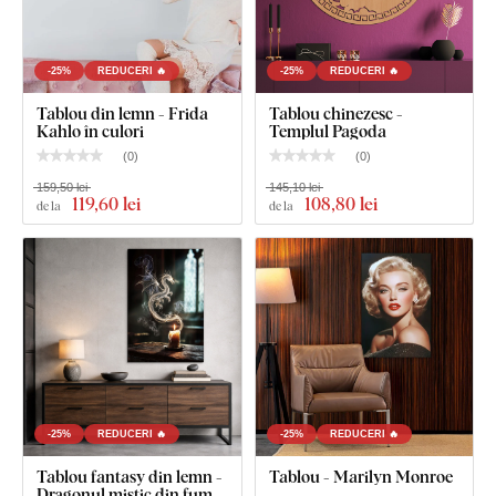
-25%
REDUCERI 🔥
-25%
REDUCERI 🔥
Tablou din lemn - Frida
Tablou chinezesc -
Kahlo în culori
Templul Pagoda
(
0
)
(
0
)
159,50 lei
145,10 lei
119
,60 lei
108
,80 lei
de la
de la
Ce este inclus în pachet?
Tablou japonez din lemn - Gheişa
Dimensiunea de 45x67 cm și 67x100 cm: Tabloul are 2
cârlige.
-25%
REDUCERI 🔥
-25%
REDUCERI 🔥
Instrucțiuni clare de montaj
Tablou fantasy din lemn -
Tablou - Marilyn Monroe
Dragonul mistic din fum