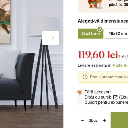
până la -3
Alegeți-vă dimensiunea
31x21 cm
48x32 cm
119,60 lei
159,5
Livrare estimată în
4 zile l
Prețul promoțional ex
Fără accesorii
Diblu cu șurub
(1bu
Suport pentru expunere