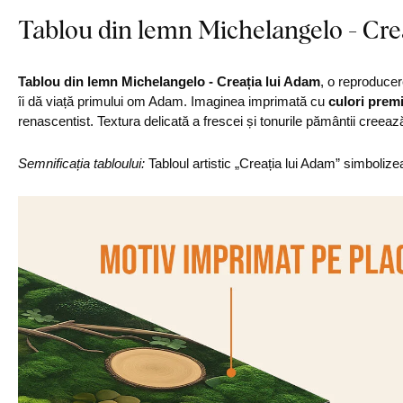
Tablou din lemn Michelangelo - Cre
Tablou din lemn Michelangelo - Creația lui Adam
, o reproducer
îi dă viață primului om Adam. Imaginea imprimată cu
culori pre
renascentist. Textura delicată a frescei și tonurile pământii creea
Semnificația tabloului:
Tabloul artistic „Creația lui Adam” simbolizea