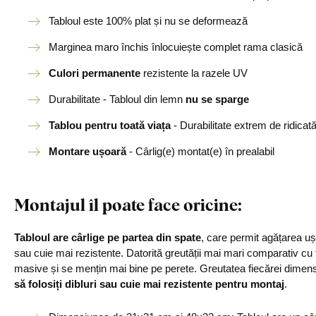
Tabloul este 100% plat și nu se deformează
Marginea maro închis înlocuiește complet rama clasică
Culori permanente
rezistente la razele UV
Durabilitate - Tabloul din lemn
nu se sparge
Tablou pentru toată viața
- Durabilitate extrem de ridicat
Montare ușoară
- Cârlig(e) montat(e) în prealabil
Montajul îl poate face oricine
:
Tabloul are cârlige pe partea din spate
, care permit agățarea u
sau cuie mai rezistente. Datorită greutății mai mari comparativ cu
masive și se mențin mai bine pe perete. Greutatea fiecărei dimensi
să folosiți dibluri sau cuie mai rezistente pentru montaj
.