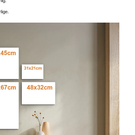
lig.
lige.