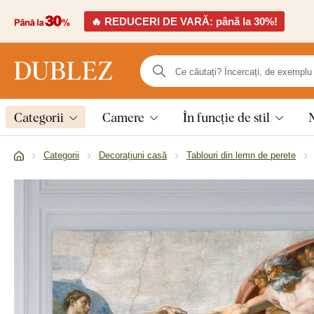
🔥 REDUCERI DE VARĂ: până la 30%!
Categorii
Camere
În funcție de stil
Categorii
Decorațiuni casă
Tablouri din lemn de perete