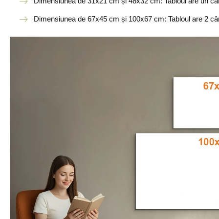
Dimensiunea de 31x21 cm și 48x32 cm: Tabloul are un câr
Dimensiunea de 67x45 cm și 100x67 cm: Tabloul are 2 câr