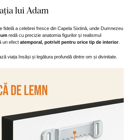
ația lui Adam
e fidelă a celebrei fresce din Capela Sixtină, unde Dumnezeu
mium
redă cu precizie anatomia figurilor și realismul
ză un efect
atemporal, potrivit pentru orice tip de interior
.
ză viața însăși și legătura profundă dintre om și divinitate.