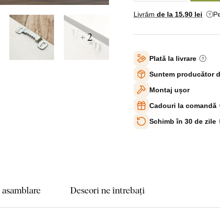
Livrăm
de la 15
,90 lei
Pe
+ 2
Plată la livrare
Suntem producător d
Montaj ușor
Cadouri la comandă
Schimb în 30 de zile
e asamblare
Deseori ne întrebați