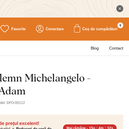
0
Favorite
Conectare
Coș de cumpărături
Blog
Contact
 lemn Michelangelo -
i Adam
del:
DFO-00122
 de prețul excelent!
Mai rămâne -
15o
:
4m
:
30s
ețurile! ☀️
Reduceri de vară de