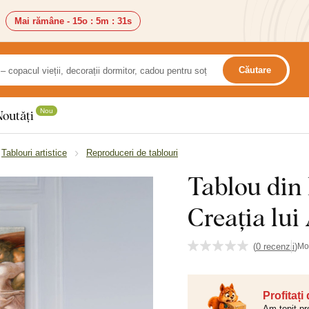
Mai rămâne -
15o
:
5m
:
30s
Căutare
Nou
Noutăți
Tablouri artistice
Reproduceri de tablouri
Tablou din
Creația lu
(
0 recenzii
)
Mo
Profitați
Am topit pr