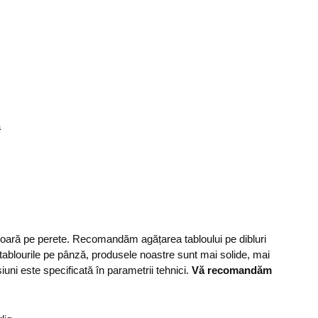
ă
șoară pe perete. Recomandăm agățarea tabloului pe dibluri
 tablourile pe pânză, produsele noastre sunt mai solide, mai
uni este specificată în parametrii tehnici.
Vă recomandăm