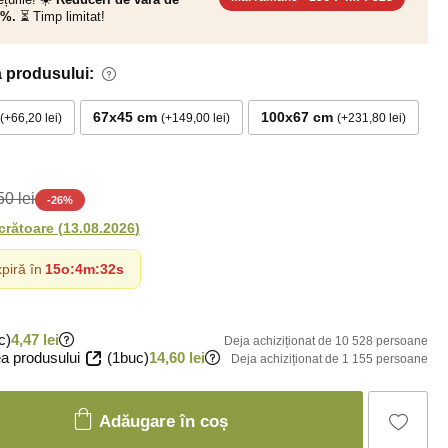
0%.
⏳ Timp limitat!
 produsului:
67x45 cm
100x67 cm
+66,20 lei
+149,00 lei
+231,80 lei
0 lei
-
26
%
ucrătoare
(
13.08.2026
)
piră în
15o
:
4m
:
30s
c)
4,47 lei
Deja achiziționat de 10 528 persoane
a produsului
(1buc)
14,60 lei
Deja achiziționat de 1 155 persoane
Adăugare în coș