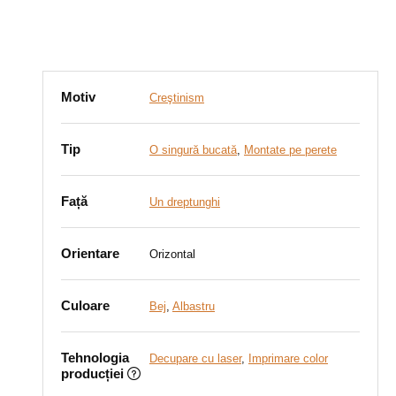
Motiv
Creştinism
Tip
O singură bucată
,
Montate pe perete
Față
Un dreptunghi
Orientare
Orizontal
Culoare
Bej
,
Albastru
Tehnologia
Decupare cu laser
,
Imprimare color
producției