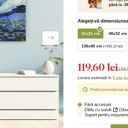
până la -3
Alegeți-vă dimensiunea
31x21 cm
48x32 cm
136x90 cm
+542,10 lei
119,60 lei
159,5
Livrare estimată în
5 zile l
Prețul promoțional ex
Fără accesorii
Diblu cu șurub
(1bu
Suport pentru expunere