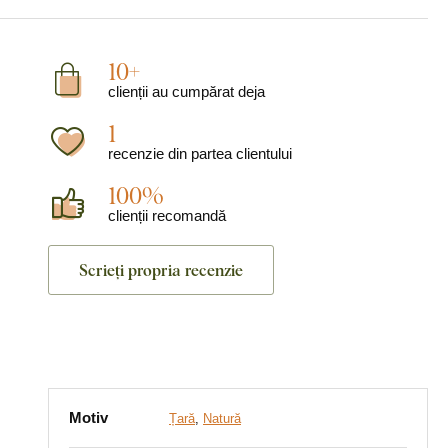
10+
clienții au cumpărat deja
1
recenzie din partea clientului
100%
clienții recomandă
Scrieți propria recenzie
Motiv
Țară
,
Natură