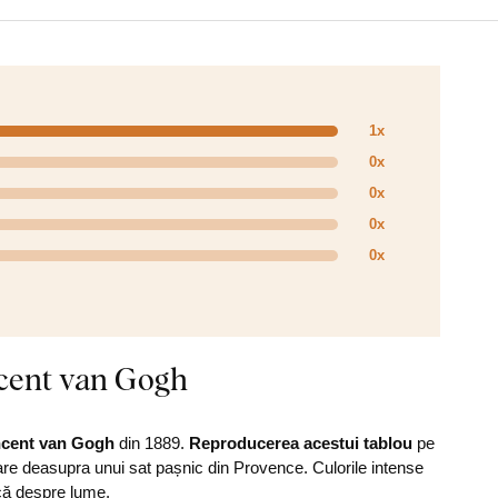
1x
0x
0x
0x
0x
ncent van Gogh
ncent van Gogh
din 1889.
Reproducerea acestui tablou
pe
oare deasupra unui sat pașnic din Provence. Culorile intense
ică despre lume.