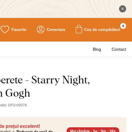
0
Favorite
Conectare
Coș de cumpărături
Blog
Contact
erete - Starry Night,
n Gogh
odel:
DFO-00078
 de prețul excelent!
Mai rămâne -
5o
:
9m
:
56s
ețurile! ☀️
Reduceri de vară de