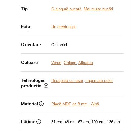
Tip
O singură bucată
,
Mai multe bucăți
Față
Un dreptunghi
Orientare
Orizontal
Culoare
Verde
,
Galben
,
Albastru
Tehnologia
Decupare cu laser
,
Imprimare color
producției
Material
Placă MDF de 8 mm - Albă
Lăţime
31 cm, 48 cm, 67 cm, 100 cm, 136 cm