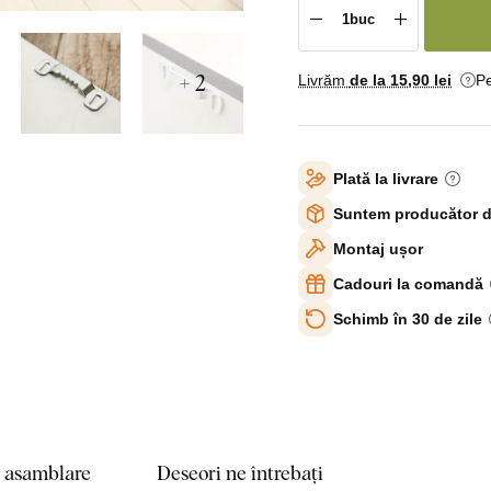
+ 2
Livrăm
de la 15
,90 lei
Pe
Plată la livrare
Suntem producător d
Montaj ușor
Cadouri la comandă
Schimb în 30 de zile
e asamblare
Deseori ne întrebați