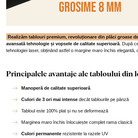
Realizăm tablouri premium, revoluționare din plăci groase 
avansată tehnologie și vopsele de calitate superioară
. După ce
tehnologiei laser, obținând astfel o margine maro închis elegantă, 
Principalele avantaje ale tabloului di
Manoperă de calitate superioară
Culori de 3 ori mai intense
decât tablourile pe pânză
Tabloul este 100% plat și nu se deformează
Marginea maro închis înlocuiește complet rama clasică
Culori permanente
rezistente la razele UV