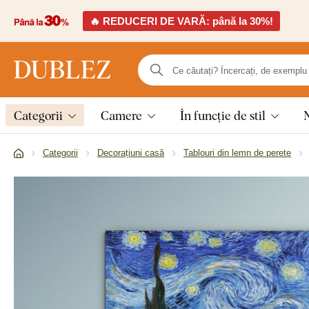
🔥 REDUCERI DE VARĂ: până la 30%!
Categorii
Camere
În funcție de stil
Categorii
Decorațiuni casă
Tablouri din lemn de perete