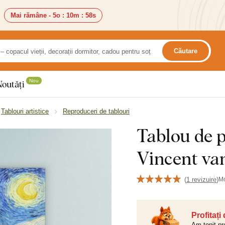
Mai rămâne -
5o
:
10m
:
57s
Căutare
Nou
Noutăți
Tablouri artistice
Reproduceri de tablouri
Tablou de p
Vincent va
(
1 revizuire
)
M
Profitați
Am topit pr