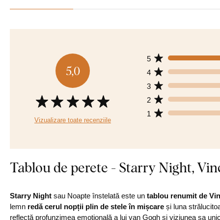
5
5,0
4
3
2
1
Vizualizare toate recenziile
Tablou de perete - Starry Night, Vi
Starry Night
sau Noapte înstelată este un
tablou renumit de Vi
lemn
redă cerul nopții plin de stele în mișcare
și luna strălucit
reflectă profunzimea emoțională a lui van Gogh și viziunea sa un