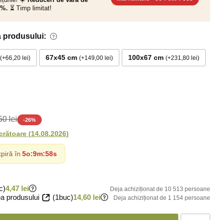
0%.
⏳ Timp limitat!
 produsului:
67x45 cm
100x67 cm
+66,20 lei
+149,00 lei
+231,80 lei
0 lei
-
26
%
ucrătoare
(
14.08.2026
)
piră în
5o
:
9m
:
56s
c)
4,47 lei
Deja achiziționat de 10 513 persoane
a produsului
(1buc)
14,60 lei
Deja achiziționat de 1 154 persoane