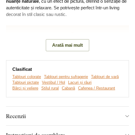
nuanțe naturale
, cu un efect de pictură, oferind o senzație de
autenticitate și relaxare. Se potrivește perfect într-un living
decorat în stil clasic sau rustic.
Arată mai mult
Clasificat
Tablouri colorate
Tablouri pentru sufragerie
Tablouri de vară
Tablouri pictate
Vestibul / Hol
Lacuri și râuri
Bărci și veliere
Stilul rural
Cabană
Cafenea / Restaurant
Realizăm tablouri premium, revoluționare din plăci
groase de lemn
pe care imprimăm orice model. Folosim
cea
mai avansată tehnologie și vopsele de calitate superioară
.
Recenzii
După ce placa este imprimată, decupăm tabloul cu ajutorul
tehnologiei laser, obținând astfel o margine maro închis
elegantă, ce pune în valoare și mai mult designul.
Instrucțiuni de asamblare