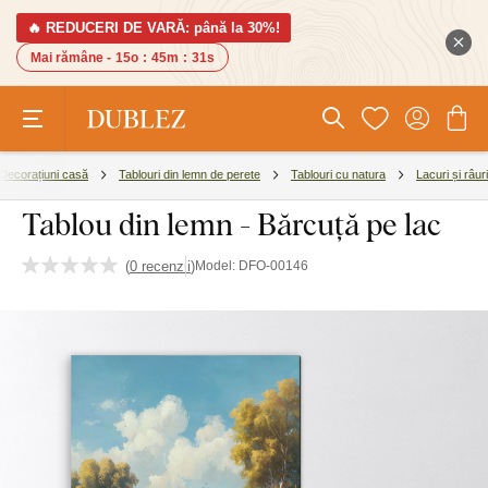
🔥 REDUCERI DE VARĂ: până la 30%!
Mai rămâne -
15o
:
45m
:
30s
Decorațiuni casă
Tablouri din lemn de perete
Tablouri cu natura
Lacuri și râuri
Tablou din lemn - Bărcuță pe lac
(
0 recenzii
)
Model:
DFO-00146