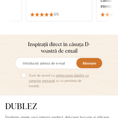
calitate, i
interior ar
reușit să 
5/5
decorul po
Inspirații direct în căsuța D-
voastră de email
Abonare
Sunt de acord cu
prelucrarea datelor cu
caracter personal
și cu primirea de
noutăți.
Împlinim visele unui interior perfect. Aducem bucurie și plăcere