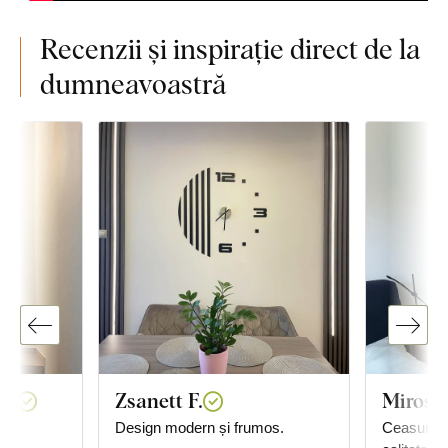
Recenzii și inspirație direct de la
dumneavoastră
IK
Zsanett F.
Mirosla
Design modern și frumos.
Ceasurile 