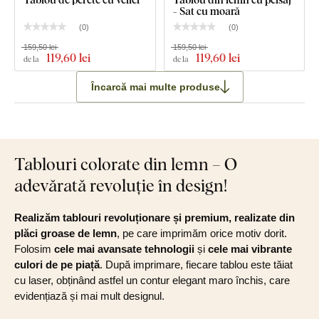
- Sat cu moară
(
0
)
(
0
)
159,50 lei
159,50 lei
119
,60 lei
119
,60 lei
de la
de la
Încarcă mai multe produse
Tablouri colorate din lemn – O
adevărată revoluție în design!
Realizăm tablouri revoluționare și premium, realizate din
plăci groase de lemn
, pe care imprimăm orice motiv dorit.
Folosim
cele mai avansate tehnologii
și
cele mai vibrante
culori de pe piață
. După imprimare, fiecare tablou este tăiat
cu laser, obținând astfel un contur elegant maro închis, care
evidențiază și mai mult designul.