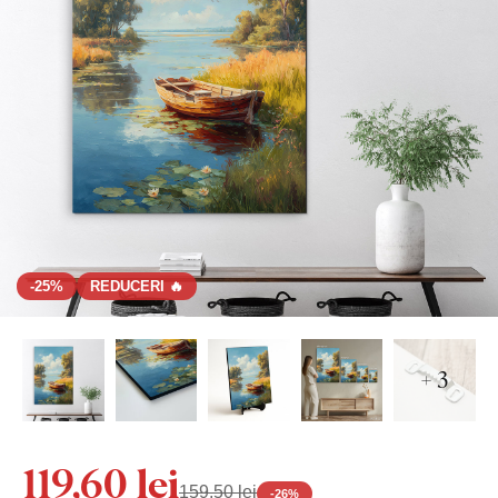
-25%
REDUCERI 🔥
+ 3
119,60 lei
159,50 lei
-
26
%