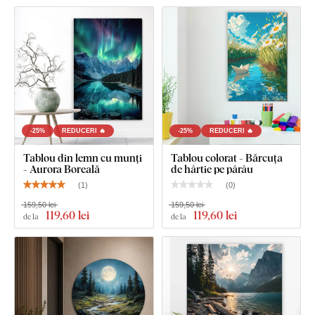
-25%
REDUCERI 🔥
-25%
REDUCERI 🔥
Tablou din lemn cu munți
Tablou colorat - Bărcuța
- Aurora Boreală
de hârtie pe pârâu
(
1
)
(
0
)
159,50 lei
159,50 lei
119
,60 lei
119
,60 lei
de la
de la