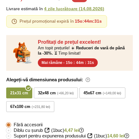
Livrare estimată în
4 zile lucrătoare
(
14.08.2026
)
Prețul promoțional expiră în
15o
:
44m
:
31s
Profitați de prețul excelent!
Am topit prețurile! ☀️
Reduceri de vară de până
la -30%.
⏳ Timp limitat!
Mai rămâne -
15o
:
44m
:
31s
Alegeți-vă dimensiunea produsului:
21x31 cm
32x48 cm
45x67 cm
+66,20 lei
+149,00 lei
67x100 cm
+231,80 lei
Fără accesorii
Diblu cu șurub
(1buc)
4,47 lei
Suport pentru expunerea produsului
(1buc)
14,60 lei