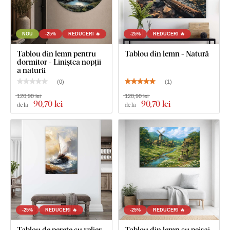
NOU
-25%
REDUCERI 🔥
-25%
REDUCERI 🔥
Tablou din lemn pentru
Tablou din lemn - Natură
dormitor - Liniștea nopții
a naturii
(
0
)
(
1
)
120,90 lei
120,90 lei
90
,70 lei
90
,70 lei
de la
de la
-25%
REDUCERI 🔥
-25%
REDUCERI 🔥
Tablou de perete cu velier
Tablou din lemn cu peisaj