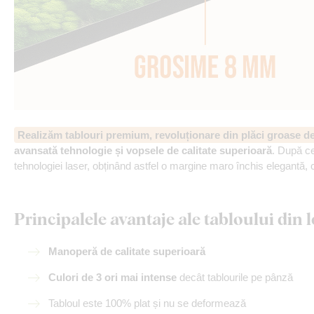
Realizăm tablouri premium, revoluționare din plăci groase 
avansată tehnologie și vopsele de calitate superioară
. După ce
tehnologiei laser, obținând astfel o margine maro închis elegantă, 
Principalele avantaje ale tabloului di
Manoperă de calitate superioară
Culori de 3 ori mai intense
decât tablourile pe pânză
Tabloul este 100% plat și nu se deformează