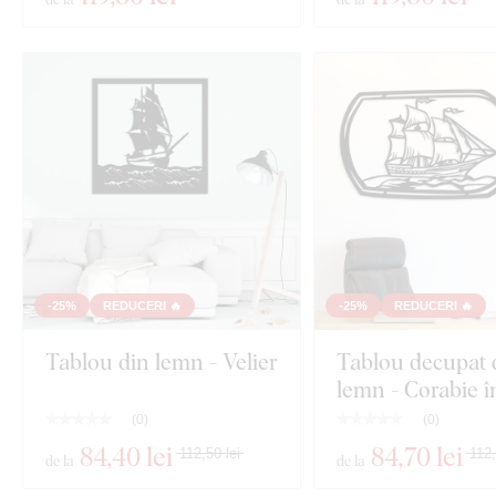
-25%
REDUCERI 🔥
-25%
REDUCERI 🔥
Tablou din lemn - Velier
Tablou decupat 
lemn - Corabie în
(
0
)
(
0
)
84
,40 lei
84
,70 lei
112,50 lei
112,
de la
de la