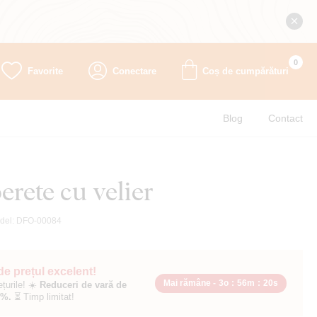
0
Favorite
Conectare
Coș de cumpărături
Blog
Contact
erete cu velier
del:
DFO-00084
 de prețul excelent!
Mai rămâne -
3o
:
56m
:
19s
ețurile! ☀️
Reduceri de vară de
0%.
⏳ Timp limitat!