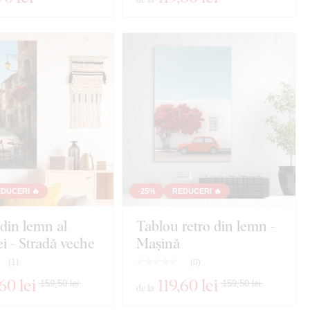
DUCERI 🔥
-25%
REDUCERI 🔥
din lemn al
Tablou retro din lemn -
i - Stradă veche
Mașină
(
1
)
(
0
)
,60 lei
119
,60 lei
159,50 lei
159,50 lei
de la