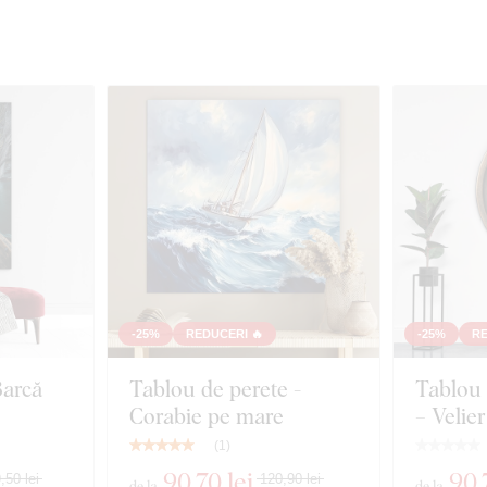
-25%
REDUCERI 🔥
-25%
RE
Barcă
Tablou de perete -
Tablou 
Corabie pe mare
– Velier
(
1
)
90
,70 lei
90
,
,50 lei
120,90 lei
de la
de la