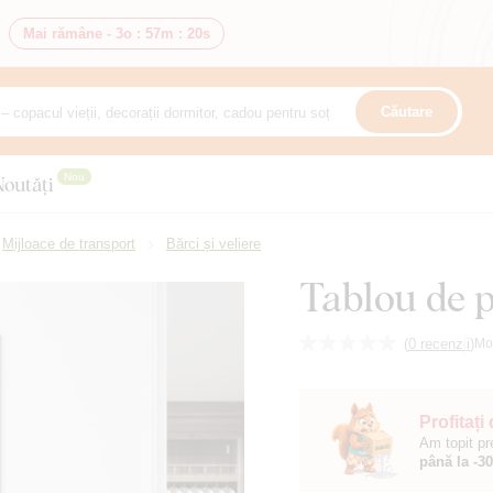
Mai rămâne -
3o
:
57m
:
19s
Căutare
Nou
Noutăți
Mijloace de transport
Bărci și veliere
Tablou de p
(
0 recenzii
)
Mo
Profitați
Am topit pr
până la -3