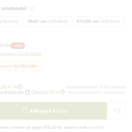
 produsului:
45x67 cm
67x100 cm
+66,20 lei
+149,00 lei
+231,80 lei
0 lei
-
26
%
ucrătoare
(
12.08.2026
)
piră în
3o
:
56m
:
19s
c)
4,47 lei
Deja achiziționat de 10 462 persoane
a produsului
(1buc)
14,60 lei
Deja achiziționat de 1 143 persoane
Adăugare în coș
ntru comenzi de peste 500,00 lei, livrarea este
gratuită