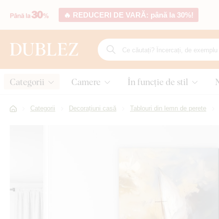
🔥 REDUCERI DE VARĂ: până la 30%!
Categorii
Camere
În funcție de stil
Categorii
Decorațiuni casă
Tablouri din lemn de perete