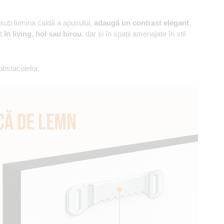
i, sub lumina caldă a apusului,
adaugă un contrast elegant
ct
în living, hol sau birou
, dar și în spații amenajate în stil
obstacolelor.