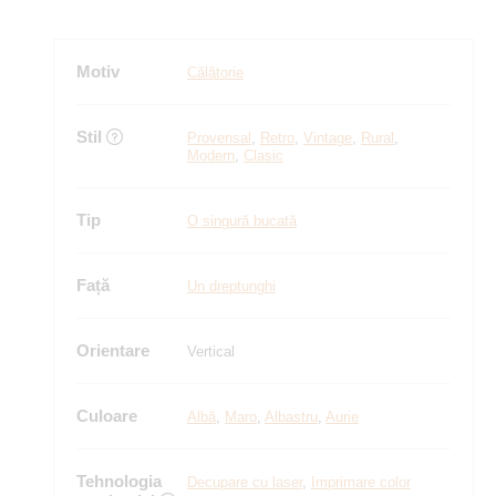
Motiv
Călătorie
Stil
Provensal
,
Retro
,
Vintage
,
Rural
,
Modern
,
Clasic
Tip
O singură bucată
Față
Un dreptunghi
Orientare
Vertical
Culoare
Albă
,
Maro
,
Albastru
,
Aurie
Tehnologia
Decupare cu laser
,
Imprimare color