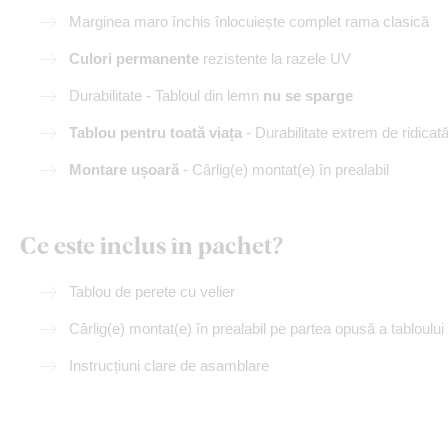
Marginea maro închis înlocuiește complet rama clasică
Culori permanente
rezistente la razele UV
Durabilitate - Tabloul din lemn
nu se sparge
Tablou pentru toată viața
- Durabilitate extrem de ridicat
Montare ușoară
- Cârlig(e) montat(e) în prealabil
Ce este inclus în pachet?
Tablou de perete cu velier
Cârlig(e) montat(e) în prealabil pe partea opusă a tabloului
Instrucțiuni clare de asamblare