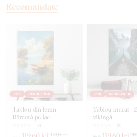
Recomandate
-25%
REDUCERI 🔥
-25%
REDUCERI 🔥
Tablou din lemn -
Tablou mural - 
Bărcuță pe lac
vikingă
(
0
)
(
0
)
119
,60 lei
119
,60 lei
159,50 lei
159
de la
de la