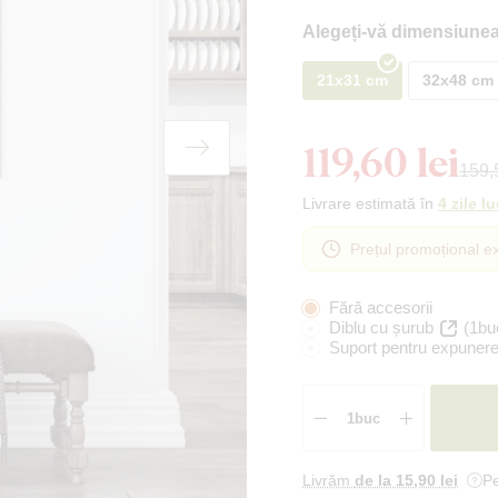
Alegeți-vă dimensiunea
21x31 cm
32x48 cm
119,60 lei
159,5
Livrare estimată în
4 zile l
Prețul promoțional ex
Fără accesorii
Diblu cu șurub
(1bu
Suport pentru expunere
Livrăm
de la 15
,90 lei
Pe