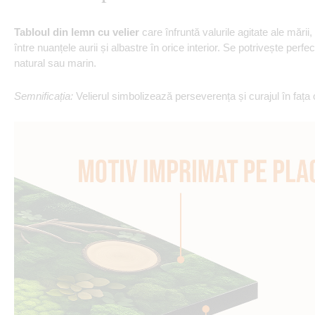
Tabloul din lemn cu velier
care înfruntă valurile agitate ale mări
între nuanțele aurii și albastre în orice interior. Se potrivește perfe
natural sau marin.
Semnificația:
Velierul simbolizează perseverența și curajul în fața 