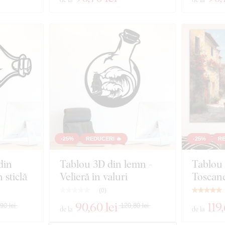
-25%
REDUCERI 🔥
-25%
RE
din
Tablou 3D din lemn -
Tablou 
 sticlă
Velieră în valuri
Toscane
(
0
)
90
,60 lei
119
90 lei
120,80 lei
de la
de la