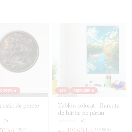
DUCERI 🔥
-25%
REDUCERI 🔥
rustic de perete
Tablou colorat - Bărcuța
de hârtie pe pârâu
(
0
)
(
0
)
70 lei
119
,60 lei
120,90 lei
159,50 lei
de la