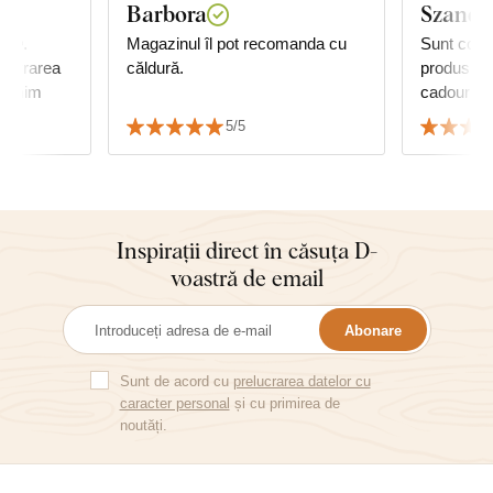
Barbora
Szandr
e🙂.
Magazinul îl pot recomanda cu
Sunt comp
 livrarea
căldură.
produs. Îți mulțumesc pentru
. Vă mulțumim
ca
5/5
Inspirații direct în căsuța D-
voastră de email
Abonare
Sunt de acord cu
prelucrarea datelor cu
caracter personal
și cu primirea de
noutăți.