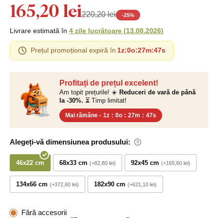
165,20 lei
220,20 lei
-
25
%
Livrare estimată în
4 zile lucrătoare
(
13.08.2026
)
Prețul promoțional expiră în
1z
:
0o
:
27m
:
46s
Profitați de prețul excelent!
Am topit prețurile! ☀️
Reduceri de vară de până
la -30%.
⏳ Timp limitat!
Mai rămâne -
1z
:
0o
:
27m
:
46s
Alegeți-vă dimensiunea produsului:
46x22 cm
68x33 cm
92x45 cm
+82,80 lei
+165,60 lei
134x66 cm
182x90 cm
+372,60 lei
+621,10 lei
Fără accesorii