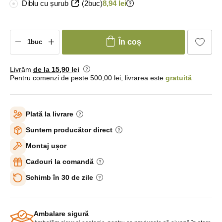
Diblu cu șurub
(2buc)
8,94 lei
În coș
Livrăm
de la 15
,90 lei
Pentru comenzi de peste 500,00 lei, livrarea este
gratuită
Plată la livrare
Suntem producător direct
Montaj ușor
Cadouri la comandă
Schimb în 30 de zile
Ambalare sigură