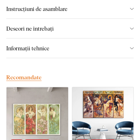
imprimare colorată:
Instrucțiuni de asamblare
Calitate premium a execuției
Deseori ne întrebați
Culori de 3 ori mai intense
decât tablourile pe pânză
Tabloul este 100% drept și nu se ondulează
Informații tehnice
Marginea maro închis înlocuiește complet rama
Culori rezistente
la radiațiile UV
Recomandate
Rezistență - Tabloul din lemn este
indestructibil
Tablou
pentru o viață
- Durată de viață extrem de
lungă
Montaj simplu
- Cârlig(e) pre-montat(e)
Dimensiuni disponibile ale fiecărui
tablou: