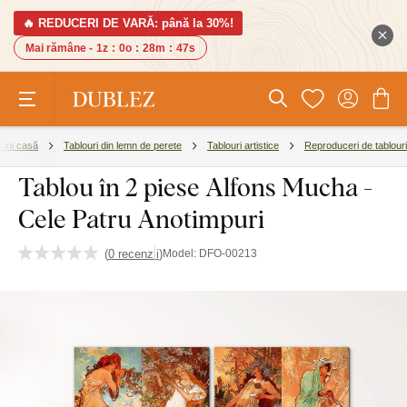
🔥 REDUCERI DE VARĂ: până la 30%!
Mai rămâne -
1z
:
0o
:
28m
:
46s
iuni casă
Tablouri din lemn de perete
Tablouri artistice
Reproduceri de tablouri
Tablou în 2 piese Alfons Mucha -
Cele Patru Anotimpuri
(
0 recenzii
)
Model:
DFO-00213