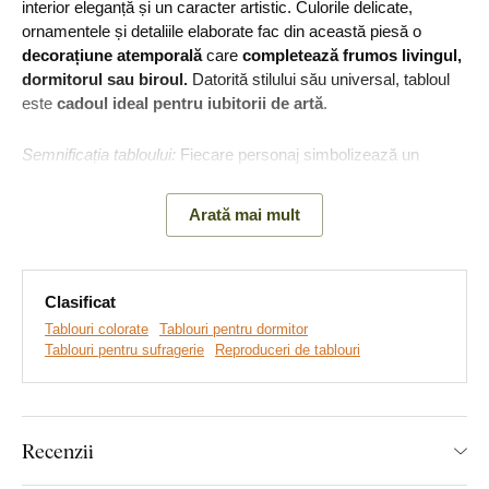
interior eleganță și un caracter artistic. Culorile delicate,
ornamentele și detaliile elaborate fac din această piesă o
decorațiune atemporală
care
completează frumos livingul,
dormitorul sau biroul.
Datorită stilului său universal, tabloul
este
cadoul ideal pentru iubitorii de artă
.
Semnificația tabloului:
Fiecare personaj simbolizează un
anotimp și amintește de frumusețea vieții în armonie cu natura.
Arată mai mult
Creăm tablouri revoluționare, premium, din plăci groase
de lemn
, pe care imprimăm orice motiv dorit. Folosim
cele
mai avansate tehnologii
și
cele mai calitative culori de pe
piață
Clasificat
. După imprimare, tăiem placa cu tehnologie laser, oferind
tabloului o margine elegantă maro închis, care evidențiază și
Tablouri colorate
Tablouri pentru dormitor
mai mult motivul.
Tablouri pentru sufragerie
Reproduceri de tablouri
Avantajele principale ale tabloului
Recenzii
nostru din lemn DUBLEZ cu