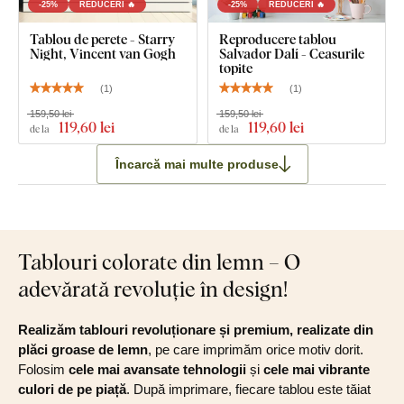
-25%
REDUCERI 🔥
-25%
REDUCERI 🔥
Tablou de perete - Starry
Reproducere tablou
Ce găsiți în pachet?
Night, Vincent van Gogh
Salvador Dalí - Ceasurile
topite
(
1
)
(
1
)
Tablou în 2 părți Alphonse Mucha - Patru Anotimpuri
159,50 lei
159,50 lei
119
,60 lei
119
,60 lei
Cârlig(e) pre-montat(e) pe partea din spate a tabloului
de la
de la
Instrucțiuni clare de montaj
Încarcă mai multe produse
Tablouri colorate din lemn – O
adevărată revoluție în design!
Realizăm tablouri revoluționare și premium, realizate din
plăci groase de lemn
, pe care imprimăm orice motiv dorit.
Folosim
cele mai avansate tehnologii
și
cele mai vibrante
culori de pe piață
. După imprimare, fiecare tablou este tăiat