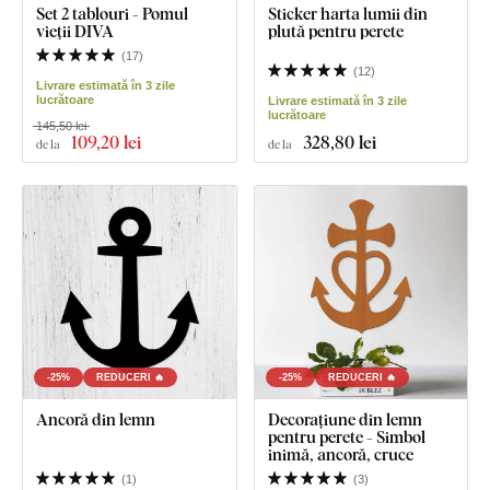
Set 2 tablouri - Pomul
Sticker harta lumii din
vieții DIVA
plută pentru perete
(
17
)
(
12
)
Livrare estimată în 3 zile
lucrătoare
Livrare estimată în 3 zile
lucrătoare
145,50 lei
109
,20 lei
328
,80 lei
de la
de la
-25%
REDUCERI 🔥
-25%
REDUCERI 🔥
Ancoră din lemn
Decorațiune din lemn
pentru perete - Simbol
inimă, ancoră, cruce
(
1
)
(
3
)