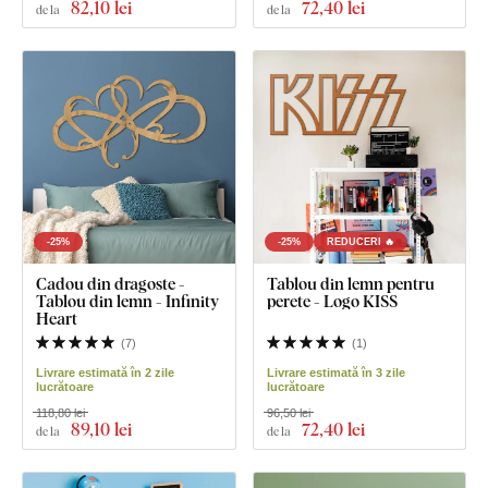
82
,10 lei
72
,40 lei
de la
de la
-25%
-25%
REDUCERI 🔥
Cadou din dragoste -
Tablou din lemn pentru
Tablou din lemn - Infinity
perete - Logo KISS
Heart
(
7
)
(
1
)
Livrare estimată în 2 zile
Livrare estimată în 3 zile
lucrătoare
lucrătoare
118,80 lei
96,50 lei
89
,10 lei
72
,40 lei
de la
de la