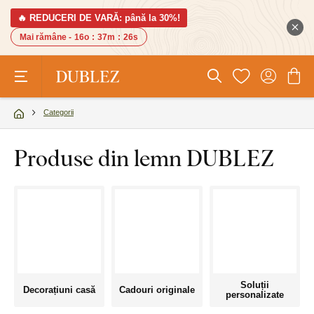
🔥 REDUCERI DE VARĂ: până la 30%!
Mai rămâne -
16o
:
37m
:
25s
Categorii
Produse din lemn DUBLEZ
Soluții
Decorațiuni casă
Cadouri originale
personalizate