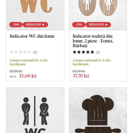
-25%
REDUCERI 🔥
-25%
REDUCERI 🔥
Indicator WC din lemn
Indicator toaletă din
lemn, 2 piese - Femei,
Bărbați
(
0
)
(
1
)
Livrare estimată în 3 zile
Livrare estimată în 3 zile
lucrătoare
lucrătoare
20,90 lei
50,30 lei
15
,60 lei
37
,70 lei
de la