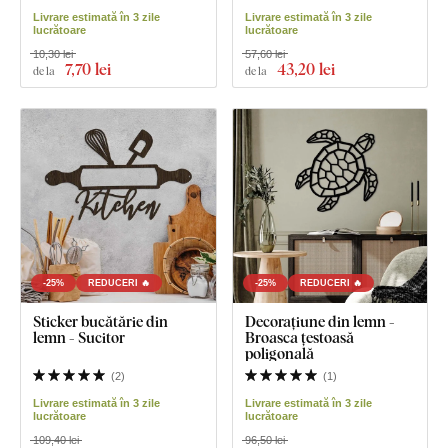
Livrare estimată în 3 zile
Livrare estimată în 3 zile
lucrătoare
lucrătoare
10,30 lei
57,60 lei
7
,70 lei
43
,20 lei
de la
de la
-25%
REDUCERI 🔥
-25%
REDUCERI 🔥
Sticker bucătărie din
Decorațiune din lemn -
lemn - Sucitor
Broasca țestoasă
poligonală
(
2
)
(
1
)
Livrare estimată în 3 zile
Livrare estimată în 3 zile
lucrătoare
lucrătoare
109,40 lei
96,50 lei