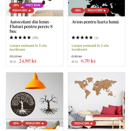
-25%
PREȚ BUN
REDUCERI 🔥
-25%
REDUCERI 🔥
Autocolant din lemn -
Avion pentru harta lumii
Fluturi pentru perete 8
buc
(
45
)
(
1
)
Livrare estimată în 3 zile
Livrare estimată în 3 zile
lucrătoare
lucrătoare
33,10 lei
8,90 lei
24
,80 lei
6
,70 lei
de la
de la
-25%
REDUCERI 🔥
REDUCERI 🔥