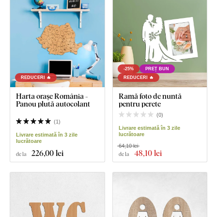
-25%
PREȚ BUN
REDUCERI 🔥
REDUCERI 🔥
Harta orașe România -
Ramă foto de nuntă
Panou plută autocolant
pentru perete
(
0
)
(
1
)
Livrare estimată în 3 zile
lucrătoare
Livrare estimată în 3 zile
lucrătoare
64,10 lei
226
,00 lei
48
,10 lei
de la
de la