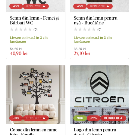
-25%
REDUCERI 🔥
-25%
REDUCERI 🔥
Semn din lemn - Femei și
Semn din lemn pentru
Bărbați WC
ușă - Bucătărie
(
0
)
(
0
)
Livrare estimată în 3 zile
Livrare estimată în 3 zile
lucrătoare
lucrătoare
54,60 lei
36,20 lei
40
,90 lei
27
,10 lei
-30%
REDUCERI 🔥
NOU
-25%
REDUCERI 🔥
Copac din lemn cu rame
Logo din lemn pentru
foto - Family
garaj - Citroën