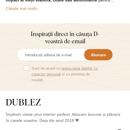
copaci ai vieții elabora, citate sau autocolante
pentru…
Citește mai mult
Inspirații direct în căsuța D-
voastră de email
Abonare
Sunt de acord cu
prelucrarea datelor cu
caracter personal
și cu primirea de
noutăți.
Împlinim visele unui interior perfect. Aducem bucurie și plăcere
în casele voastre. Deja din anul 2018 🧡