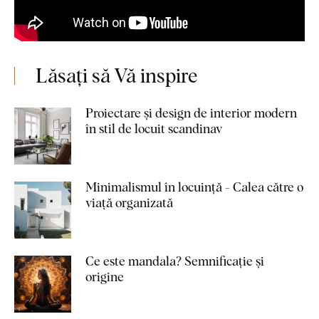
Lăsați să Vă inspire
Proiectare și design de interior modern
în stil de locuit scandinav
Minimalismul în locuință - Calea către o
viață organizată
Ce este mandala? Semnificație și
origine