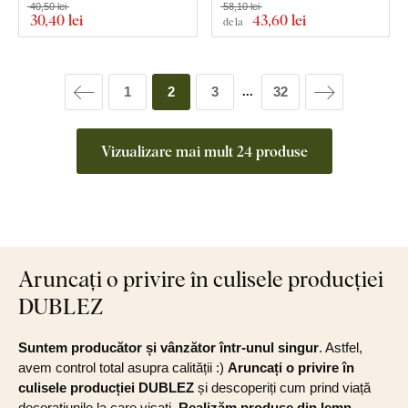
40,50 lei
58,10 lei
30
,40 lei
43
,60 lei
de la
1
2
3
32
...
Vizualizare mai mult 24 produse
Aruncați o privire în culisele producției
DUBLEZ
Suntem producător și vânzător într-unul singur
. Astfel,
avem control total asupra calității :)
Aruncați o privire în
culisele producției DUBLEZ
și descoperiți cum prind viață
decorațiunile la care visați.
Realizăm produse din lemn
,