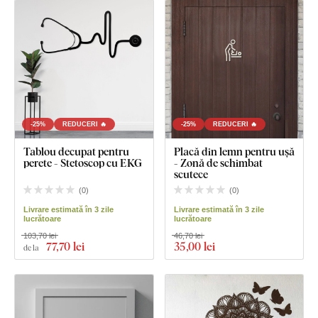
-25%
REDUCERI 🔥
-25%
REDUCERI 🔥
Tablou decupat pentru
Placă din lemn pentru ușă
perete - Stetoscop cu EKG
- Zonă de schimbat
scutece
(
0
)
(
0
)
Livrare estimată în 3 zile
Livrare estimată în 3 zile
lucrătoare
lucrătoare
103,70 lei
46,70 lei
77
,70 lei
35
,00 lei
de la