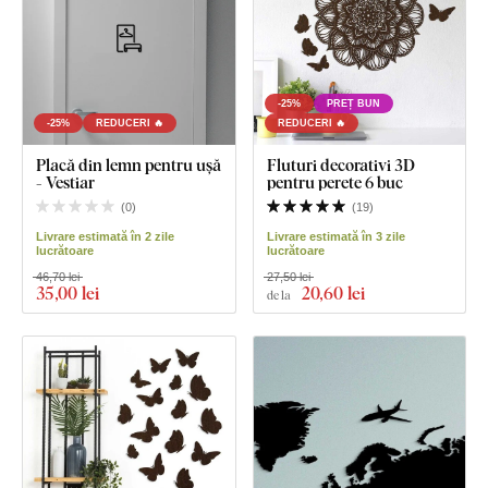
-25%
PREȚ BUN
-25%
REDUCERI 🔥
REDUCERI 🔥
Placă din lemn pentru ușă
Fluturi decorativi 3D
- Vestiar
pentru perete 6 buc
(
0
)
(
19
)
Livrare estimată în 2 zile
Livrare estimată în 3 zile
lucrătoare
lucrătoare
46,70 lei
27,50 lei
35
,00 lei
20
,60 lei
de la