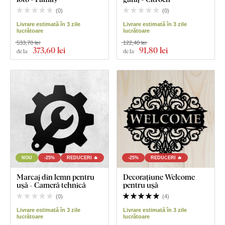
(
0
)
(
0
)
Livrare estimată în 3 zile
Livrare estimată în 3 zile
lucrătoare
lucrătoare
533,70 lei
122,40 lei
373
,60 lei
91
,80 lei
de la
de la
NOU
-25%
REDUCERI 🔥
-25%
REDUCERI 🔥
Marcaj din lemn pentru
Decorațiune Welcome
ușă - Cameră tehnică
pentru ușă
(
0
)
(
4
)
Livrare estimată în 3 zile
Livrare estimată în 3 zile
lucrătoare
lucrătoare