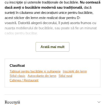
cu inscripție și ustensile tradiționale de bucătărie.
Nu contează
dacă aveți o bucătărie modernă sau tradițională
, dacă
sunteți în căutarea unei decorațiuni unice pentru bucătărie,
acest sticker din lemn este realizat doar pentru D-
voastră. Datorită alegerii decorului, îl puteți asorta frumos cu
nuanța mobilierului de bucătărie, sau poate să fie un minunat
cadou pentru bucătar.
Arată mai mult
Principalele avantaje ale produsului:
Un cadou ideal
Clasificat
Se potrivește perfect în bucătărie
Tablouri pentru bucătărie și sufragerie
Inscripții din lemn
Stilul clasic
Autocolante din lemn
Stilul rural
Montare simplă pe perete
Cafenea / Restaurant
Material din lemn de 3 mm grosime
Multe decoruri din care să alegeți
Recenzii