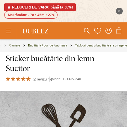
🔥 REDUCERI DE VARĂ: până la 30%!
Mai rămâne -
7o
:
45m
:
26s
Camere
Bucătăria / Loc de luat masa
Tablouri pentru bucătărie și sufragerie
Sticker bucătărie din lemn -
Sucitor
(
2 revizuire
)
Model:
BD-NS-240