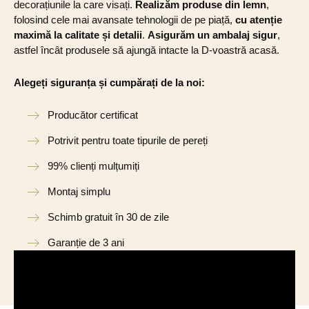
decorațiunile la care visați.
Realizăm produse din lemn
,
folosind cele mai avansate tehnologii de pe piață,
cu atenție
maximă la calitate și detalii
.
Asigurăm un ambalaj sigur
,
astfel încât produsele să ajungă intacte la D-voastră acasă.
Alegeți siguranța și cumpărați de la noi:
Producător certificat
Potrivit pentru toate tipurile de pereți
99% clienți mulțumiți
Montaj simplu
Schimb gratuit în 30 de zile
Garanție de 3 ani