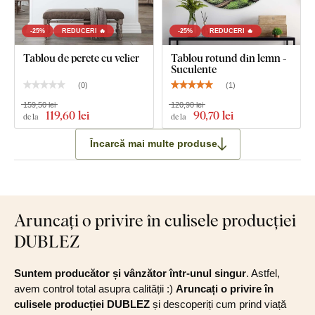
-25%
REDUCERI 🔥
-25%
REDUCERI 🔥
Tablou de perete cu velier
Tablou rotund din lemn -
Suculente
(
0
)
(
1
)
159,50 lei
120,90 lei
119
,60 lei
90
,70 lei
de la
de la
Încarcă mai multe produse
Aruncați o privire în culisele producției
DUBLEZ
Suntem producător și vânzător într-unul singur
. Astfel,
avem control total asupra calității :)
Aruncați o privire în
culisele producției DUBLEZ
și descoperiți cum prind viață