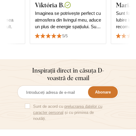
Viktória B.
Maria
cu
Imaginea se potrivește perfect cu
Sunt foart
ima mea
atmosfera din livingul meu, aduce
Iubire infi
c mult.
un plus de energie spațiului. Sunt
recomand
foarte mulțumit de calitate și de
5/5
serviciu.
Inspirații direct în căsuța D-
voastră de email
Abonare
Sunt de acord cu
prelucrarea datelor cu
caracter personal
și cu primirea de
noutăți.