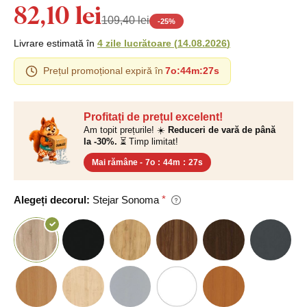
82,10 lei
109,40 lei
-
25
%
Livrare estimată în
4 zile lucrătoare
(
14.08.2026
)
Prețul promoțional expiră în
7o
:
44m
:
26s
Profitați de prețul excelent!
Am topit prețurile! ☀️
Reduceri de vară de până
la -30%.
⏳ Timp limitat!
Mai rămâne -
7o
:
44m
:
26s
Alegeți decorul:
Stejar Sonoma