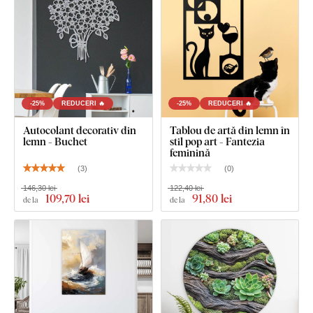
-25%
REDUCERI 🔥
-25%
REDUCERI 🔥
Autocolant decorativ din
Tablou de artă din lemn în
lemn - Buchet
stil pop art - Fantezia
feminină
(
3
)
(
0
)
146,30 lei
122,40 lei
109
,70 lei
91
,80 lei
de la
de la