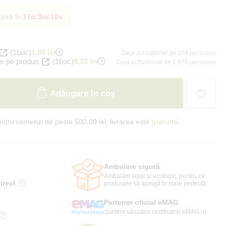
piră în
17o
:
3m
:
9s
(1buc)
1,96 lei
Deja achiziționat de 374 persoane
e pe produs
(1buc)
9,33 lei
Deja achiziționat de 1 670 persoane
Adăugare în coș
ntru comenzi de peste 500,00 lei, livrarea este
gratuită
Ambalare sigură
Ambalăm sigur și ecologic, pentru ca
irect
produsele să ajungă în stare perfectă.
Partener oficial eMAG
Suntem vânzător certificat și eMAG.ro.