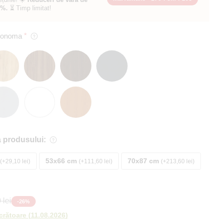
0%.
⏳ Timp limitat!
 Sonoma
 produsului:
53x66 cm
70x87 cm
+29,10 lei
+111,60 lei
+213,60 lei
 lei
-
26
%
ucrătoare
(
11.08.2026
)