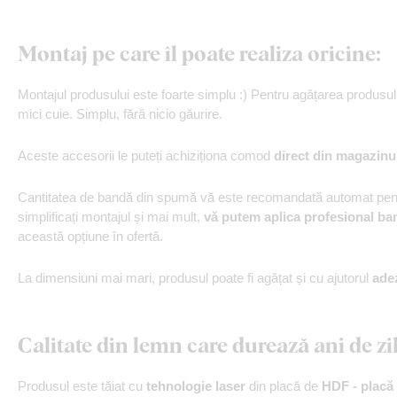
Montaj pe care îl poate realiza oricine:
Montajul produsului este foarte simplu :) Pentru agățarea produs
mici cuie. Simplu, fără nicio găurire.
Aceste accesorii le puteți achiziționa comod
direct din magazinu
Cantitatea de bandă din spumă vă este recomandată automat pentr
simplificați montajul și mai mult,
vă putem aplica profesional ba
această opțiune în ofertă.
La dimensiuni mai mari, produsul poate fi agățat și cu ajutorul
ade
Calitate din lemn care durează ani de zi
Produsul este tăiat cu
tehnologie laser
din placă de
HDF - placă 