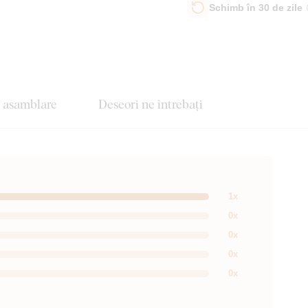
Schimb în 30 de zile
e asamblare
Deseori ne întrebați
1x
0x
0x
0x
0x