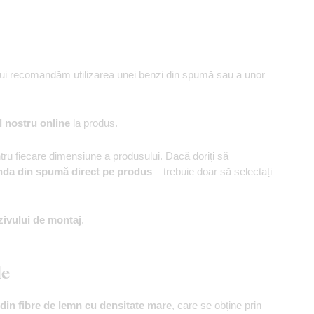
ului recomandăm utilizarea unei benzi din spumă sau a unor
l nostru online
la produs.
u fiecare dimensiune a produsului. Dacă doriți să
nda din spumă direct pe produs
– trebuie doar să selectați
zivului de montaj
.
le
din fibre de lemn cu densitate mare
, care se obține prin