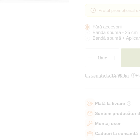
Prețul promoțional ex
Fără accesorii
Bandă spumă - 25 cm
Bandă spumă + Aplicar
Livrăm
de la 15
,90 lei
Pe
Plată la livrare
Suntem producător d
Montaj ușor
Cadouri la comandă