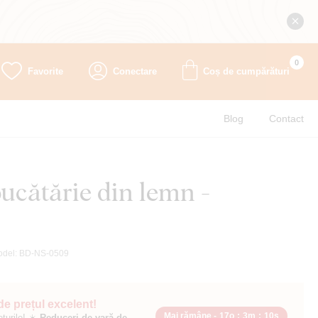
0
Favorite
Conectare
Coș de cumpărături
Blog
Contact
ucătărie din lemn -
odel:
BD-NS-0509
 de prețul excelent!
Mai rămâne -
17o
:
3m
:
9s
ețurile! ☀️
Reduceri de vară de