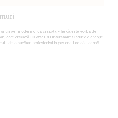
âmuri
l și un aer modern
oricărui spațiu -
fie că este vorba de
emn, care
creează un efect 3D interesant
și aduce o energie
tul
- de la bucătari profesioniști la pasionații de gătit acasă.