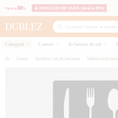
🔥 REDUCERI DE VARĂ: până la 30%!
Categorii
Camere
În funcție de stil
Camere
Bucătăria / Loc de luat masa
Tablouri pentru bucăt