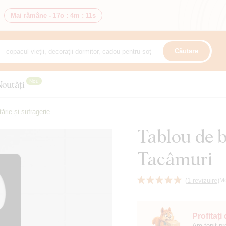
Mai rămâne -
17o
:
4m
:
9s
Căutare
Nou
Noutăți
ărie și sufragerie
Tablou de b
Tacâmuri
(
1 revizuire
)
M
Profitați
Am topit pr