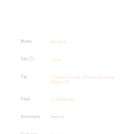
Motiv
Bucătărie
Stil
Clasic
Tip
O singură bucată
,
Montate pe perete
,
Adeziv
,
3D
Față
Un dreptunghi
Orientare
Vertical