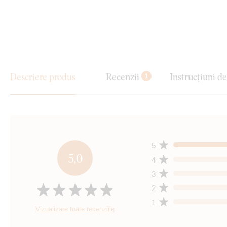
Descriere produs
Recenzii
Instrucțiuni d
1
5
5,0
4
3
2
1
Vizualizare toate recenziile