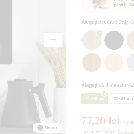
până la -3
Alegeți decorul:
Stejar
Alegeți-vă dimensiunea
21x26 cm
27x33 cm
77,20 lei
103,00
Negru
Livrare estimată în
3 zile l