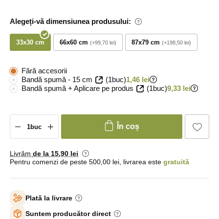
Alegeți-vă dimensiunea produsului:
33x30 cm
66x60 cm
87x79 cm
+99,70 lei
+198,50 lei
Fără accesorii
Bandă spumă - 15 cm
(1buc)
1,46 lei
Bandă spumă + Aplicare pe produs
(1buc)
9,33 lei
În coș
Livrăm
de la 15
,90 lei
Pentru comenzi de peste 500,00 lei, livrarea este
gratuită
Plată la livrare
Suntem producător direct