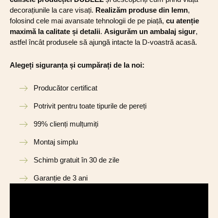
decorațiunile la care visați.
Realizăm produse din lemn
,
folosind cele mai avansate tehnologii de pe piață,
cu atenție
maximă la calitate și detalii
.
Asigurăm un ambalaj sigur
,
astfel încât produsele să ajungă intacte la D-voastră acasă.
Alegeți siguranța și cumpărați de la noi:
Producător certificat
Potrivit pentru toate tipurile de pereți
99% clienți mulțumiți
Montaj simplu
Schimb gratuit în 30 de zile
Garanție de 3 ani