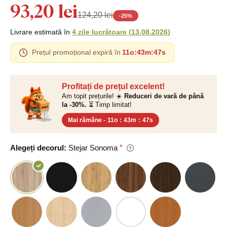
93,20 lei
124,20 lei
-
25
%
Livrare estimată în
4 zile lucrătoare
(
13.08.2026
)
Prețul promoțional expiră în
11o
:
43m
:
46s
Profitați de prețul excelent!
Am topit prețurile! ☀️
Reduceri de vară de până
la -30%.
⏳ Timp limitat!
Mai rămâne -
11o
:
43m
:
46s
Alegeți decorul:
Stejar Sonoma