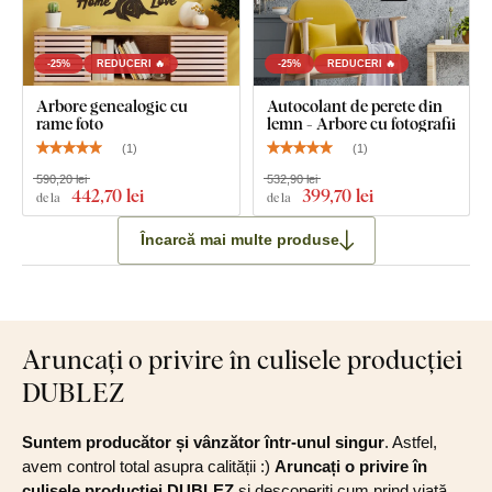
-25%
REDUCERI 🔥
-25%
REDUCERI 🔥
Arbore genealogic cu
Autocolant de perete din
rame foto
lemn - Arbore cu fotografii
(
1
)
(
1
)
590,20 lei
532,90 lei
442
,70 lei
399
,70 lei
de la
de la
Încarcă mai multe produse
Aruncați o privire în culisele producției
DUBLEZ
Suntem producător și vânzător într-unul singur
. Astfel,
avem control total asupra calității :)
Aruncați o privire în
culisele producției DUBLEZ
și descoperiți cum prind viață