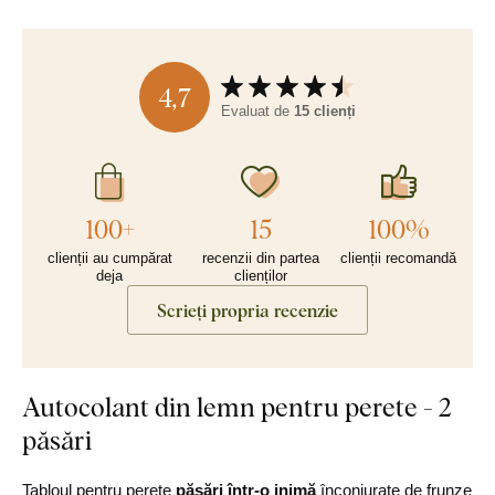
4,7
Evaluat de
15 clienți
100+
15
100%
clienții au cumpărat
recenzii din partea
clienții recomandă
deja
clienților
Scrieți propria recenzie
Autocolant din lemn pentru perete - 2
păsări
Tabloul pentru perete
păsări într-o inimă
înconjurate de frunze