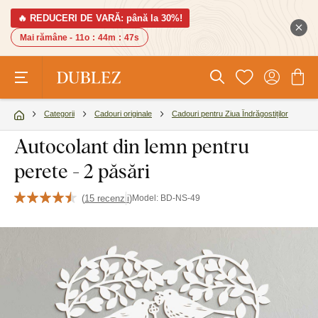
🔥 REDUCERI DE VARĂ: până la 30%!
Mai rămâne -
11o
:
44m
:
46s
Categorii
Cadouri originale
Cadouri pentru Ziua Îndrăgostiților
Autocolant din lemn pentru
perete - 2 păsări
(
15 recenzii
)
Model:
BD-NS-49