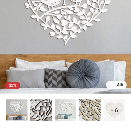
Alb
-25%
+ 6