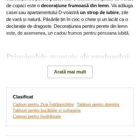
de copaci este o
decorațiune frumoasă din lemn
. Va adăuga
casei sau apartamentului D-voastră
un strop de iubire
, zile
de vară și natură. Păsările țin în cioc o cheie și un lacăt ca o
declarație de dragoste. Decorațiunea pentru perete din lemn
este, de asemenea, un cadou frumos pentru persoana iubită.
Principalele avantaje ale produsului:
Cadou frumos
Arată mai mult
Produs din lemn
Gamă largă de decorațiuni
Clasificat
Cadouri pentru Ziua Îndrăgostiților
Tablouri pentru dormitor
Accesoriu original pentru casă
Tablouri pentru bucătărie și sufragerie
Cadouri pentru învățătoare