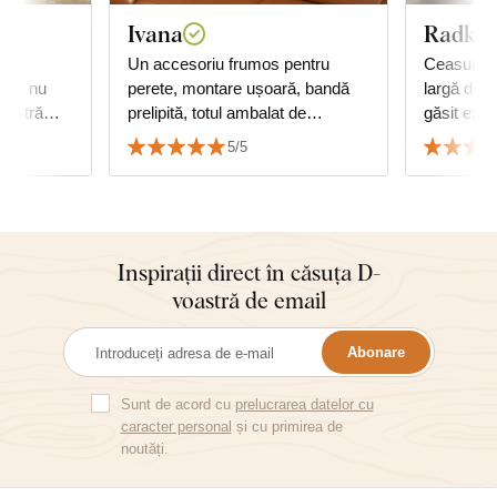
Ivana
Radka 
de
Un accesoriu frumos pentru
Ceasurile
ră, nu
perete, montare ușoară, bandă
largă de c
oastră
prelipită, totul ambalat de
găsit exac
i pentru
calitate...
cu mobilie
5/5
,
😊
Inspirații direct în căsuța D-
voastră de email
Abonare
Sunt de acord cu
prelucrarea datelor cu
caracter personal
și cu primirea de
noutăți.