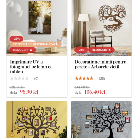
-25%
FOTOGRAFIE PERSONALIZATĂ
REDUCERI 🔥
-25%
REDUCERI 🔥
Imprimare UV a
Decorațiune inimă pentru
fotografiei pe lemn ca
perete - Arborele vieții
tablou
(
0
)
(
28
)
131,90 lei
141,80 lei
98
,90 lei
106
,40 lei
de la
de la