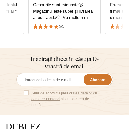
e și faptul
Ceasurile sunt minunate🙂.
Frumos tab
 cum ar fi
Magazinul este super și livrarea
fi mai aurii. M-am temut
a fost rapidă🙂. Vă mulțumim
dimensiun
de tablou 
5/5
potrivește
cu mobilie
Inspirații direct în căsuța D-
voastră de email
Abonare
Sunt de acord cu
prelucrarea datelor cu
caracter personal
și cu primirea de
noutăți.