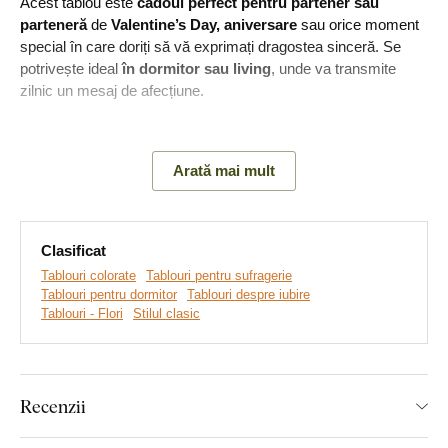
Acest tablou este
cadoul perfect pentru partener sau
parteneră
de
Valentine’s Day, aniversare
sau orice moment
special în care doriți să vă exprimați dragostea sinceră. Se
potrivește ideal
în dormitor sau living
, unde va transmite
zilnic un mesaj de afecțiune.
Semnificația tabloului:
Simbolul inimii sugerează fragilitatea,
frumusețea și intensitatea iubirii.
Arată mai mult
Clasificat
Tablouri colorate
Tablouri pentru sufragerie
Tablouri pentru dormitor
Tablouri despre iubire
Tablouri - Flori
Stilul clasic
Recenzii
Realizăm tablouri premium, revoluționare din plăci