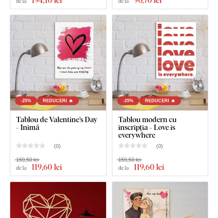
de la
de la
Dimensiunea de 31x21 cm și 48x32 cm: Tabloul are un
cârlig.
Dimensiunea de 67x45 cm și 100x67 cm: Tabloul are 2
cârlige.
-25%
REDUCERI 🔥
-25%
REDUCERI 🔥
Tablou de Valentine’s Day
Tablou modern cu
- Inimă
inscripția - Love is
everywhere
(
0
)
(
0
)
159,50 lei
159,50 lei
119
,60 lei
119
,60 lei
de la
de la