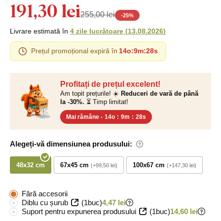
191,30 lei
255,00 lei
-
25
%
Livrare estimată în
4 zile lucrătoare
(
13.08.2026
)
Prețul promoțional expiră în
14o
:
9m
:
27s
Profitați de prețul excelent!
Am topit prețurile! ☀️
Reduceri de vară de până
la -30%.
⏳ Timp limitat!
Mai rămâne -
14o
:
9m
:
27s
Alegeți-vă dimensiunea produsului:
48x32 cm
67x45 cm
100x67 cm
+99,50 lei
+147,30 lei
Fără accesorii
Diblu cu șurub
(1buc)
4,47 lei
Suport pentru expunerea produsului
(1buc)
14,60 lei