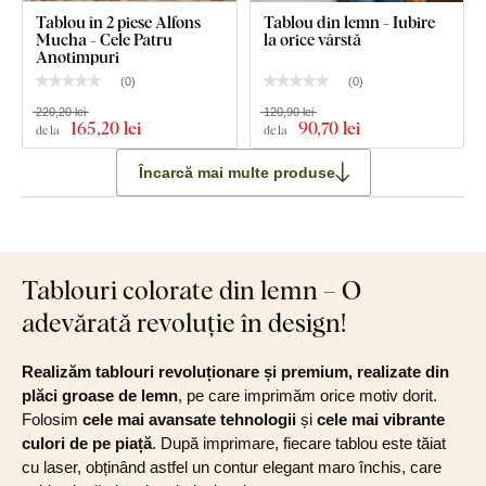
Tablou în 2 piese Alfons
Tablou din lemn - Iubire
Mucha - Cele Patru
la orice vârstă
Anotimpuri
(
0
)
(
0
)
220,20 lei
120,90 lei
165
,20 lei
90
,70 lei
de la
de la
Încarcă mai multe produse
Tablouri colorate din lemn – O
adevărată revoluție în design!
Realizăm tablouri revoluționare și premium, realizate din
plăci groase de lemn
, pe care imprimăm orice motiv dorit.
Folosim
cele mai avansate tehnologii
și
cele mai vibrante
culori de pe piață
. După imprimare, fiecare tablou este tăiat
cu laser, obținând astfel un contur elegant maro închis, care