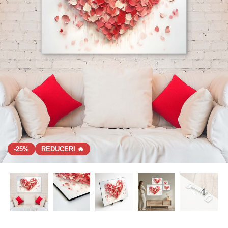
-25%
REDUCERI 🔥
+ 4