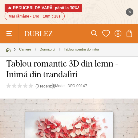
🔥 REDUCERI DE VARĂ: până la 30%!
Mai rămâne -
14o
:
10m
:
27s
Camere
Dormitorul
Tablouri pentru dormitor
Tablou romantic 3D din lemn -
Inimă din trandafiri
(
0 recenzii
)
Model:
DFO-00147