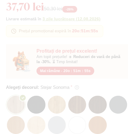
37,70 lei
50,30 lei
-
26
%
Livrare estimată în
3 zile lucrătoare
(
12.08.2026
)
Prețul promoțional expiră în
20o
:
51m
:
55s
Profitați de prețul excelent!
Am topit prețurile! ☀️
Reduceri de vară de până
la -30%.
⏳ Timp limitat!
Mai rămâne -
20o
:
51m
:
55s
Alegeți decorul:
Stejar Sonoma