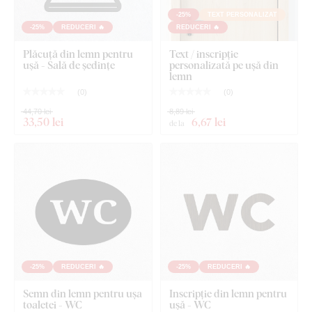
-25%
TEXT PERSONALIZAT
-25%
REDUCERI 🔥
REDUCERI 🔥
Plăcuță din lemn pentru
Text / inscripție
ușă - Sală de ședințe
personalizată pe ușă din
lemn
(
0
)
(
0
)
44,70 lei
8,89 lei
33
,50 lei
6
,67 lei
de la
-25%
REDUCERI 🔥
-25%
REDUCERI 🔥
Semn din lemn pentru ușa
Inscripție din lemn pentru
toaletei - WC
ușă - WC