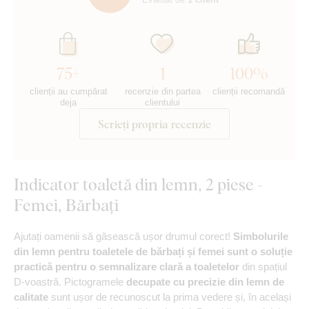
75+
1
100%
clienții au cumpărat
recenzie din partea
clienții recomandă
deja
clientului
Scrieți propria recenzie
Indicator toaletă din lemn, 2 piese -
Femei, Bărbați
Ajutați oamenii să găsească ușor drumul corect!
Simbolurile
din lemn pentru toaletele de bărbați și femei sunt o soluție
practică pentru o semnalizare clară a toaletelor
din spațiul
D-voastră. Pictogramele
decupate cu precizie din lemn de
calitate
sunt ușor de recunoscut la prima vedere și, în același