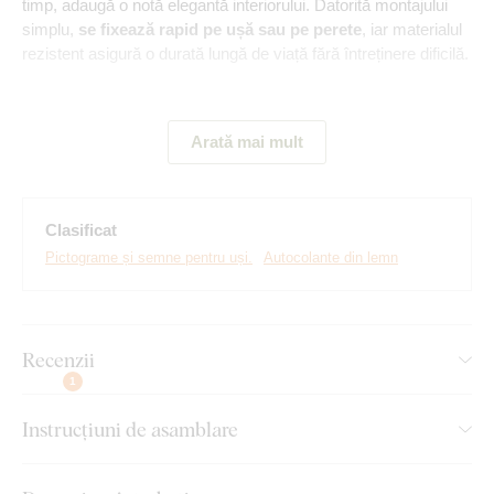
timp, adaugă o notă elegantă interiorului. Datorită montajului
simplu,
se fixează rapid pe ușă sau pe perete
, iar materialul
rezistent asigură o durată lungă de viață fără întreținere dificilă.
Principalele avantaje ale produsului:
Arată mai mult
Sticker rezistent din lemn
Multe nuanțe disponibile
Clasificat
Pictograme și semne pentru uși.
Autocolante din lemn
Indicator practic pentru WC
Montare simplă pe ușă
Produs ecologic din lemn
Recenzii
1
Montaj pe care îl poate realiza
Instrucțiuni de asamblare
oricine: