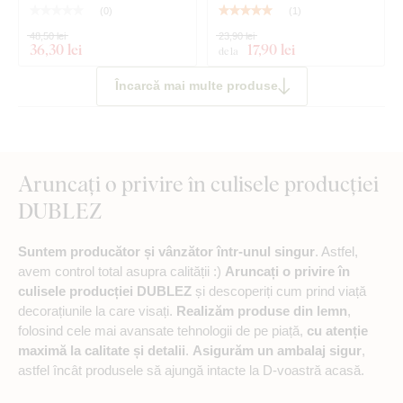
(
0
)
(
1
)
48,50 lei
23,90 lei
36
,30 lei
17
,90 lei
de la
Încarcă mai multe produse
Aruncați o privire în culisele producției
DUBLEZ
Suntem producător și vânzător într-unul singur
. Astfel,
avem control total asupra calității :)
Aruncați o privire în
culisele producției DUBLEZ
și descoperiți cum prind viață
decorațiunile la care visați.
Realizăm produse din lemn
,
folosind cele mai avansate tehnologii de pe piață,
cu atenție
maximă la calitate și detalii
.
Asigurăm un ambalaj sigur
,
astfel încât produsele să ajungă intacte la D-voastră acasă.