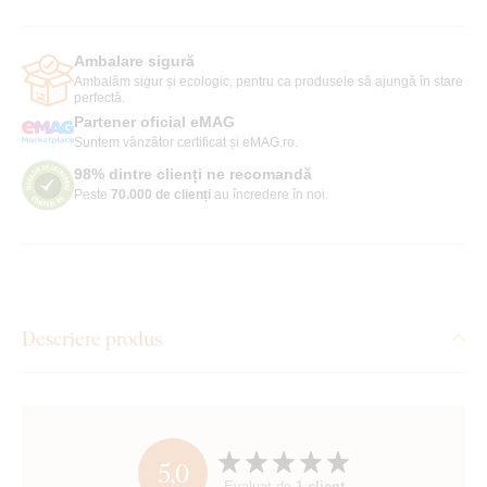
Ambalare sigură
Ambalăm sigur și ecologic, pentru ca produsele să ajungă în stare
perfectă.
Partener oficial eMAG
Suntem vânzător certificat și eMAG.ro.
98% dintre clienți ne recomandă
Peste
70.000 de clienți
au încredere în noi.
Descriere produs
5,0
Evaluat de
1 client