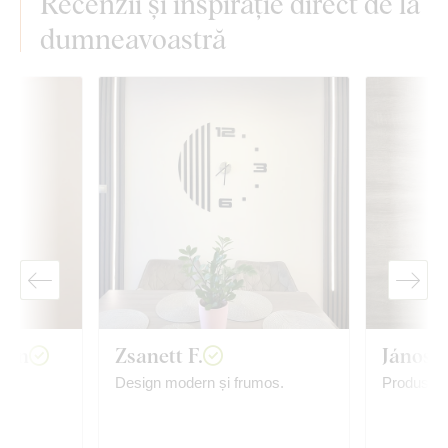
Recenzii și inspirație direct de la
dumneavoastră
van
Zsanett F.
János T
Design modern și frumos.
Produs foa