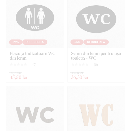
Placa respectă
standardul european de emisii E1
– este
sigură,
potrivită pentru interior
(inclusiv camera copiilor).
Ce este inclus în pachet?
-25%
REDUCERI 🔥
-25%
REDUCERI 🔥
Semn indicator din lemn pentru ușă - Persoane cu
Plăcuță indicatoare WC
Semn din lemn pentru ușa
dizabilități
din lemn
toaletei - WC
(
0
)
(
0
)
60,70 lei
48,50 lei
45
,50 lei
36
,30 lei