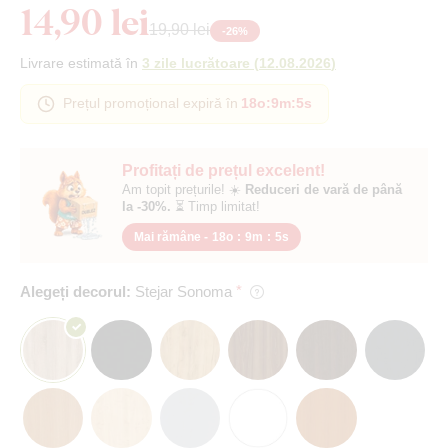
14,90 lei
19,90 lei
-
26
%
Livrare estimată în
3 zile lucrătoare
(
12.08.2026
)
Prețul promoțional expiră în
18o
:
9m
:
4s
Profitați de prețul excelent!
Am topit prețurile! ☀️
Reduceri de vară de până
la -30%.
⏳ Timp limitat!
Mai rămâne -
18o
:
9m
:
4s
Alegeți decorul:
Stejar Sonoma