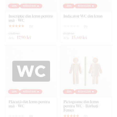
-25%
REDUCERI 🔥
-25%
REDUCERI 🔥
Inscripție din lemn pentru
Indicator WC din lemn
ușă - WC
(
1
)
(
0
)
23,90 lei
20,90 lei
17
,90 lei
15
,60 lei
de la
de la
-25%
REDUCERI 🔥
-25%
REDUCERI 🔥
Plăcuță din lemn pentru
Pictograme din lemn
ușă - WC
pentru WC - Bărbați /
Femei
(
0
)
(
2
)