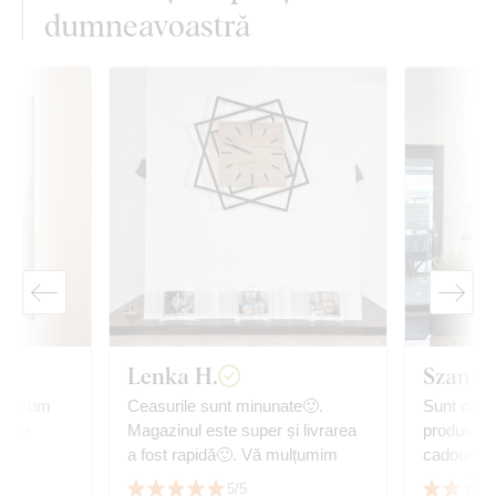
dumneavoastră
Lenka H.
Szandr
așa cum
Ceasurile sunt minunate🙂.
Sunt comp
oarte
Magazinul este super și livrarea
produs. Îți mulțumesc pentru
a fost rapidă🙂. Vă mulțumim
ca
5/5