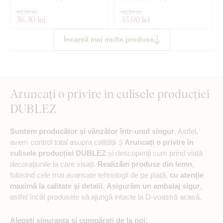
48,50 lei
46,70 lei
36
,30 lei
35
,00 lei
Încarcă mai multe produse
Aruncați o privire în culisele producției
DUBLEZ
Suntem producător și vânzător într-unul singur
. Astfel,
avem control total asupra calității :)
Aruncați o privire în
culisele producției DUBLEZ
și descoperiți cum prind viață
decorațiunile la care visați.
Realizăm produse din lemn
,
folosind cele mai avansate tehnologii de pe piață,
cu atenție
maximă la calitate și detalii
.
Asigurăm un ambalaj sigur
,
astfel încât produsele să ajungă intacte la D-voastră acasă.
Alegeți siguranța și cumpărați de la noi: