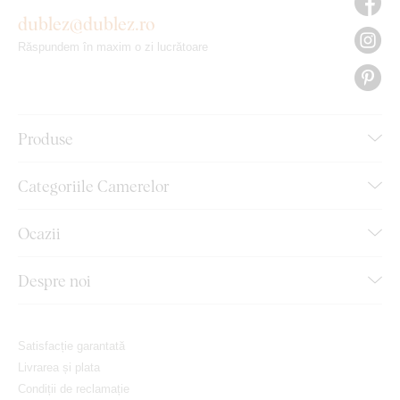
dublez@dublez.ro
Răspundem în maxim o zi lucrătoare
Produse
Categoriile Camerelor
Ocazii
Despre noi
Satisfacție garantată
Livrarea și plata
Condiții de reclamație