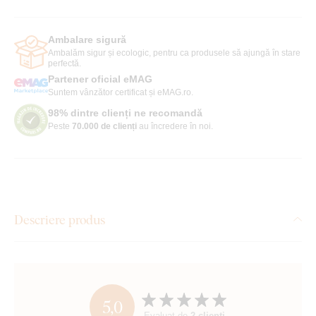
Ambalare sigură
Ambalăm sigur și ecologic, pentru ca produsele să ajungă în stare
perfectă.
Partener oficial eMAG
Suntem vânzător certificat și eMAG.ro.
98% dintre clienți ne recomandă
Peste
70.000 de clienți
au încredere în noi.
Descriere produs
5,0
Evaluat de
2 clienți