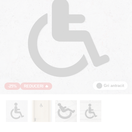
Gri antracit
-25%
REDUCERI 🔥