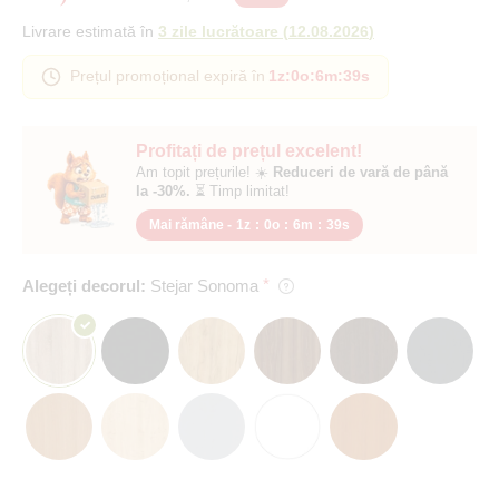
Livrare estimată în
3 zile lucrătoare
(
12.08.2026
)
Prețul promoțional expiră în
1z
:
0o
:
6m
:
39s
Profitați de prețul excelent!
Am topit prețurile! ☀️
Reduceri de vară de până
la -30%.
⏳ Timp limitat!
Mai rămâne -
1z
:
0o
:
6m
:
39s
Alegeți decorul:
Stejar Sonoma