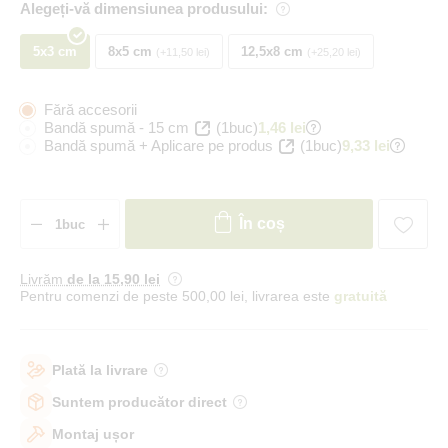
Alegeți-vă dimensiunea produsului:
5x3 cm
8x5 cm
12,5x8 cm
+11,50 lei
+25,20 lei
Fără accesorii
Bandă spumă - 15 cm
(1buc)
1,46 lei
Bandă spumă + Aplicare pe produs
(1buc)
9,33 lei
În coș
Livrăm
de la 15
,90 lei
Pentru comenzi de peste 500,00 lei, livrarea este
gratuită
Plată la livrare
Suntem producător direct
Montaj ușor