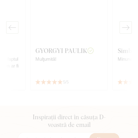
GYORGYI PAULIK
Simbot
e și faptul
Mulţumită!
Minunat!
 cum ar fi
5/5
Inspirații direct în căsuța D-
voastră de email