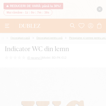
🔥 REDUCERI DE VARĂ: până la 30%!
Mai rămâne -
1z
:
0o
:
7m
:
38s
orii
Decorațiuni casă
Decorațiuni pentru ușă
Pictograme și semne pentru uși.
Indicator WC din lemn
(
0 recenzii
)
Model:
BD-PK-012