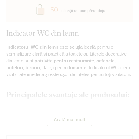
50+
clienții au cumpărat deja
Indicator WC din lemn
Indicatorul WC din lemn
este soluția ideală pentru o
semnalizare clară și practică a toaletelor. Literele decorative
din lemn sunt
potrivite pentru restaurante, cafenele,
hoteluri, birouri
, dar și pentru
locuințe
. Indicatorul WC oferă
vizibilitate imediată și este ușor de înțeles pentru toți vizitatorii.
Principalele avantaje ale produsului:
Accesoriu practic și elegant
Arată mai mult
Sticker rezistent din lemn
Multe nuanțe disponibile