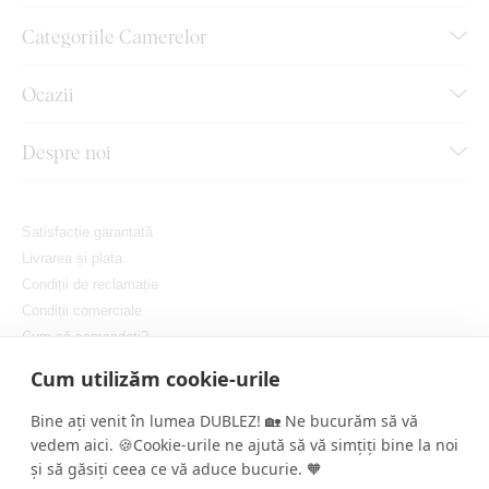
Categoriile Camerelor
Ocazii
Despre noi
Satisfacție garantată
Livrarea și plata
Condiții de reclamație
Condiții comerciale
Cum să comandați?
Protejarea confidențialității dvs.
Cum utilizăm cookie-urile
Setați cookie-urile
Bine ați venit în lumea DUBLEZ! 🏡 Ne bucurăm să vă
vedem aici. 🍪Cookie-urile ne ajută să vă simțiți bine la noi
și să găsiți ceea ce vă aduce bucurie. 🧡