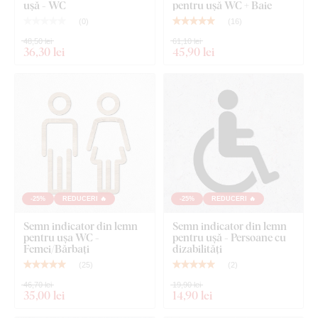
ușă - WC
pentru ușă WC + Baie
Indicator WC din lemn
(
0
)
(
16
)
48,50 lei
61,10 lei
36
,30 lei
45
,90 lei
-25%
REDUCERI 🔥
-25%
REDUCERI 🔥
Semn indicator din lemn
Semn indicator din lemn
pentru ușa WC -
pentru ușă - Persoane cu
Femei/Bărbați
dizabilități
(
25
)
(
2
)
46,70 lei
19,90 lei
35
,00 lei
14
,90 lei