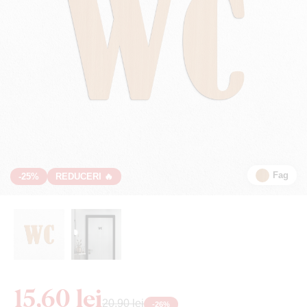
Fag
-25%
REDUCERI 🔥
15,60 lei
20,90 lei
-
26
%