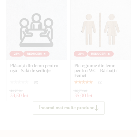
-25%
REDUCERI 🔥
-25%
REDUCERI 🔥
Plăcuță din lemn pentru
Pictograme din lemn
ușă - Sală de ședințe
pentru WC - Bărbați /
Femei
(
0
)
(
2
)
44,70 lei
46,70 lei
33
,50 lei
35
,00 lei
Încarcă mai multe produse