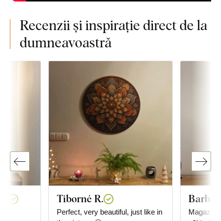
Recenzii și inspirație direct de la
dumneavoastră
IK
Tiborné R.
Barbor
Perfect, very beautiful, just like in
Magazinul