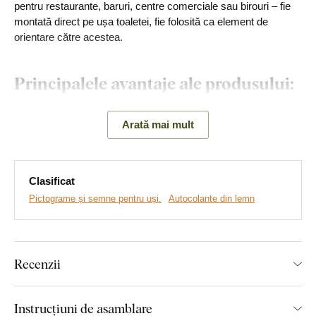
pentru restaurante, baruri, centre comerciale sau birouri – fie
montată direct pe ușa toaletei, fie folosită ca element de
orientare către acestea.
Principalele avantaje ale produsului:
Sticker rezistent din lemn
Arată mai mult
Design atemporal al produsului
Multe nuanțe disponibile
Clasificat
Montaj simplu și rapid
Pictograme și semne pentru uși.
Autocolante din lemn
Produs ecologic din lemn
Recenzii
Montaj pe care îl poate realiza
Instrucțiuni de asamblare