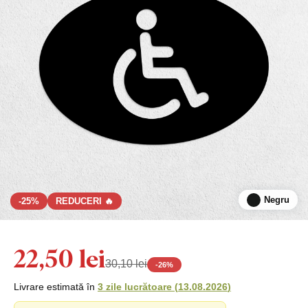
Negru
-25%
REDUCERI 🔥
22,50 lei
30,10 lei
-
26
%
Livrare estimată în
3 zile lucrătoare
(
13.08.2026
)