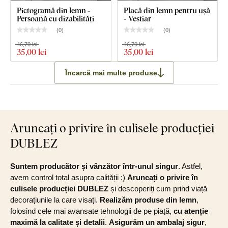
Pictogramă din lemn -
Placă din lemn pentru ușă
Persoană cu dizabilități
- Vestiar
(
0
)
(
0
)
46,70 lei
46,70 lei
35
,00 lei
35
,00 lei
Încarcă mai multe produse
Aruncați o privire în culisele producției
DUBLEZ
Suntem producător și vânzător într-unul singur
. Astfel,
avem control total asupra calității :)
Aruncați o privire în
culisele producției DUBLEZ
și descoperiți cum prind viață
decorațiunile la care visați.
Realizăm produse din lemn
,
folosind cele mai avansate tehnologii de pe piață,
cu atenție
maximă la calitate și detalii
.
Asigurăm un ambalaj sigur
,