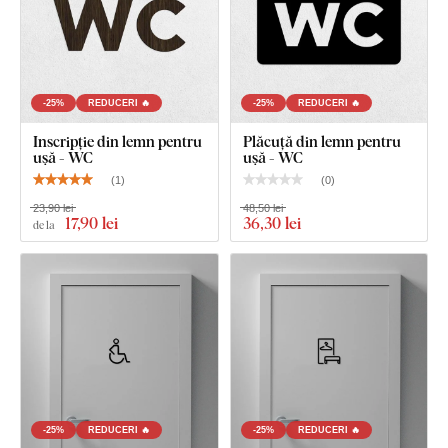
-25%
REDUCERI 🔥
-25%
REDUCERI 🔥
Inscripție din lemn pentru
Plăcuță din lemn pentru
ușă - WC
ușă - WC
(
1
)
(
0
)
23,90 lei
48,50 lei
17
,90 lei
36
,30 lei
de la
-25%
REDUCERI 🔥
-25%
REDUCERI 🔥