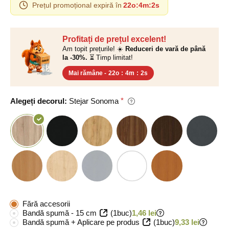
Prețul promoțional expiră în
22o
:
4m
:
1s
Profitați de prețul excelent!
Am topit prețurile! ☀️
Reduceri de vară de până
la -30%.
⏳ Timp limitat!
Mai rămâne -
22o
:
4m
:
1s
Alegeți decorul:
Stejar Sonoma
Fără accesorii
Bandă spumă - 15 cm
(1buc)
1,46 lei
Bandă spumă + Aplicare pe produs
(1buc)
9,33 lei