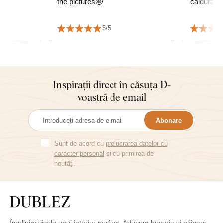
the pictures🤩
căldură.
5/5
Inspirații direct în căsuța D-
voastră de email
Abonare
Sunt de acord cu
prelucrarea datelor cu
caracter personal
și cu primirea de
noutăți.
Împlinim visele unui interior perfect. Aducem bucurie și plăcere