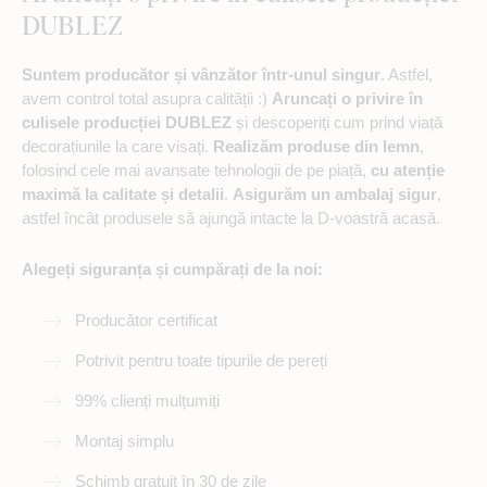
DUBLEZ
Suntem producător și vânzător într-unul singur
. Astfel,
avem control total asupra calității :)
Aruncați o privire în
culisele producției DUBLEZ
și descoperiți cum prind viață
decorațiunile la care visați.
Realizăm produse din lemn
,
folosind cele mai avansate tehnologii de pe piață,
cu atenție
maximă la calitate și detalii
.
Asigurăm un ambalaj sigur
,
astfel încât produsele să ajungă intacte la D-voastră acasă.
Alegeți siguranța și cumpărați de la noi:
Producător certificat
Potrivit pentru toate tipurile de pereți
99% clienți mulțumiți
Montaj simplu
Schimb gratuit în 30 de zile