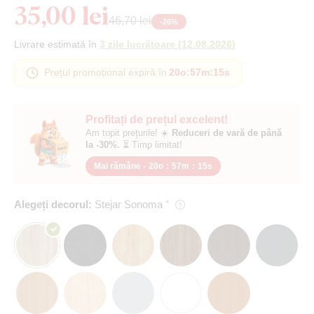
35,00 lei
46,70 lei
-
26
%
Livrare estimată în
3 zile lucrătoare
(
12.08.2026
)
Prețul promoțional expiră în
20o
:
57m
:
15s
Profitați de prețul excelent!
Am topit prețurile! ☀️
Reduceri de vară de până
la -30%.
⏳ Timp limitat!
Mai rămâne -
20o
:
57m
:
15s
Alegeți decorul:
Stejar Sonoma