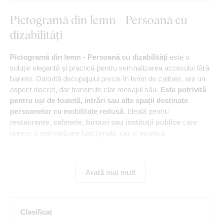
Pictogramă din lemn - Persoană cu
dizabilități
Pictogramă din lemn - Persoană cu dizabilități
este o
soluție elegantă și practică pentru semnalizarea accesului fără
bariere. Datorită decupajului precis în lemn de calitate, are un
aspect discret, dar transmite clar mesajul său.
Este potrivită
pentru uși de toaletă, intrări sau alte spații destinate
persoanelor cu mobilitate redusă.
Ideală pentru
restaurante, cafenele, birouri sau instituții publice
care
doresc o semnalizare funcțională, dar și estetică.
Principalele avantaje ale produsului:
Arată mai mult
Decorațiune originală din lemn
Disponibilă în numeroase modele
Clasificat