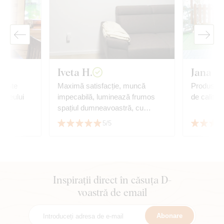
Iveta H.
Jana P.
; este
Maximă satisfacție, muncă
Produs fo
a leului
impecabilă, luminează frumos
de calitate
.
spațiul dumneavoastră, cu
 viteza
siguranță recomand.
5/5
balării.
Inspirații direct în căsuța D-
voastră de email
Abonare