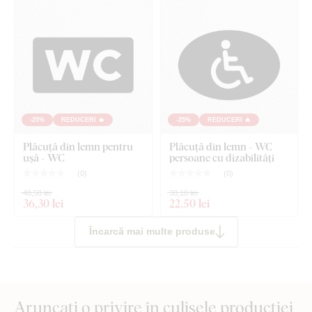
-25%
REDUCERI 🔥
-25%
REDUCERI 🔥
Plăcuță din lemn pentru
Plăcuță din lemn - WC
ușă - WC
persoane cu dizabilități
(
0
)
(
0
)
48,50 lei
30,10 lei
36
,30 lei
22
,50 lei
Încarcă mai multe produse
Aruncați o privire în culisele producției