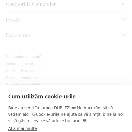
Categoriile Camerelor
Ocazii
Despre noi
Satisfacție garantată
Livrarea și plata
Condiții de reclamație
Condiții comerciale
Cum să comandați?
Protejarea confidențialității dvs.
Cum utilizăm cookie-urile
Setați cookie-urile
Bine ați venit în lumea DUBLEZ! 🏡 Ne bucurăm să vă
vedem aici. 🍪Cookie-urile ne ajută să vă simțiți bine la noi
și să găsiți ceea ce vă aduce bucurie. 🧡
Află mai multe