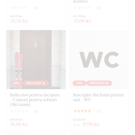
Pictogramă din lemn - Persoană cu dizabilități
scutece
(
0
)
(
0
)
44,70 lei
46,70 lei
33
,50 lei
35
,00 lei
-25%
REDUCERI 🔥
-25%
REDUCERI 🔥
Indicator pentru încăpere
Inscripție din lemn pentru
- Cameră pentru schiuri
ușă - WC
(Ski room)
(
0
)
(
1
)
48,00 lei
23,90 lei
36
,00 lei
17
,90 lei
de la