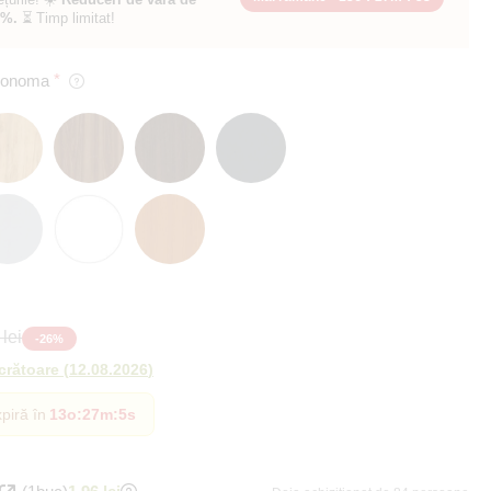
0%.
⏳ Timp limitat!
 Sonoma
lei
-
26
%
ucrătoare
(
12.08.2026
)
piră în
13o
:
27m
:
4s