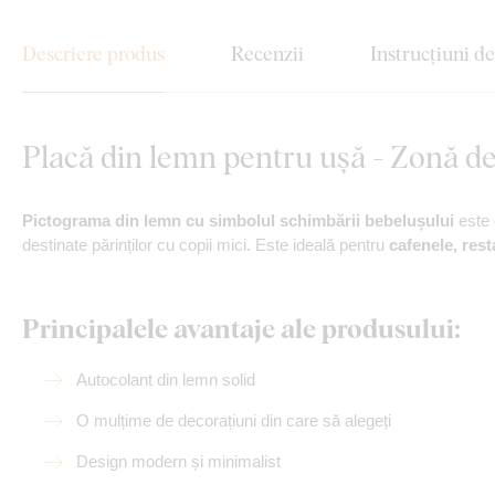
Descriere produs
Recenzii
Instrucțiuni d
Placă din lemn pentru ușă - Zonă d
Pictograma din lemn cu simbolul schimbării bebelușului
este 
destinate părinților cu copii mici. Este ideală pentru
cafenele, rest
Principalele avantaje ale produsului:
Autocolant din lemn solid
O mulțime de decorațiuni din care să alegeți
Design modern și minimalist