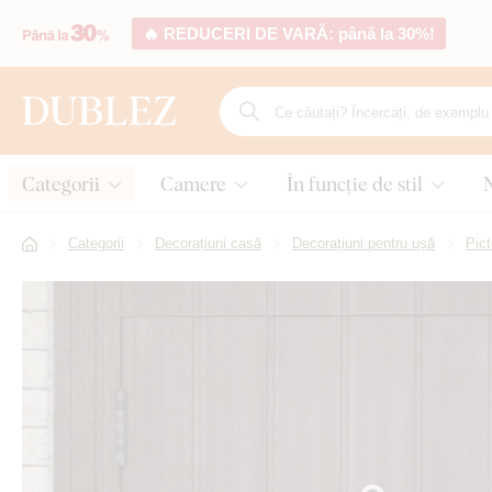
🔥 REDUCERI DE VARĂ: până la 30%!
Categorii
Camere
În funcție de stil
Categorii
Decorațiuni casă
Decorațiuni pentru ușă
Pic