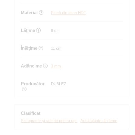
Material
Placă din lemn HDF
Lăţime
8 cm
Înălţime
11 cm
Adâncime
3 mm
Producător
DUBLEZ
Clasificat
Pictograme și semne pentru uși.
Autocolante din lemn