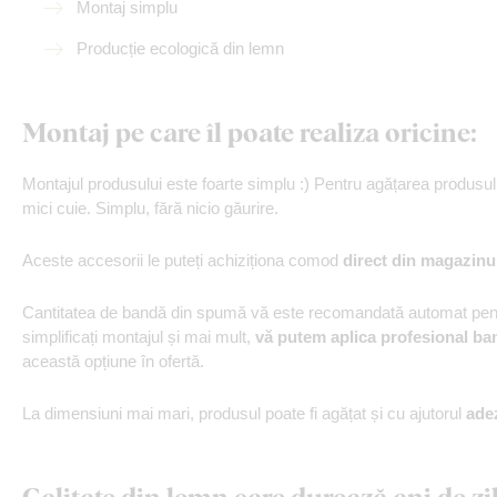
Montaj simplu
Producție ecologică din lemn
Montaj pe care îl poate realiza oricine:
Montajul produsului este foarte simplu :) Pentru agățarea produs
mici cuie. Simplu, fără nicio găurire.
Aceste accesorii le puteți achiziționa comod
direct din magazinu
Cantitatea de bandă din spumă vă este recomandată automat pentr
simplificați montajul și mai mult,
vă putem aplica profesional ba
această opțiune în ofertă.
La dimensiuni mai mari, produsul poate fi agățat și cu ajutorul
ade
Calitate din lemn care durează ani de zi