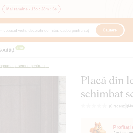
Mai rămâne -
13o
:
28m
:
4s
Căutare
Nou
Noutăți
tograme și semne pentru uși.
Placă din 
schimbat s
(
0 recenzii
)
Mo
Profitați
Am topit pr