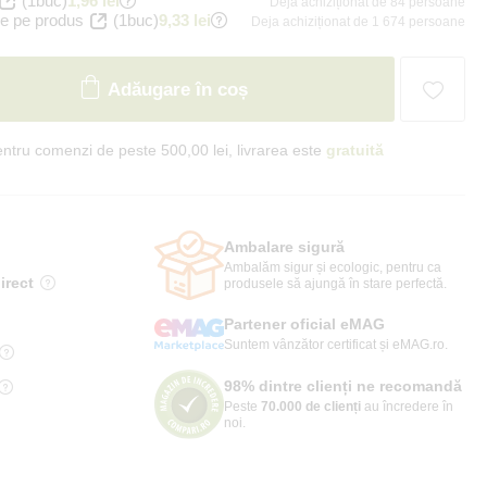
(1buc)
1,96 lei
Deja achiziționat de 84 persoane
e pe produs
(1buc)
9,33 lei
Deja achiziționat de 1 674 persoane
Adăugare în coș
ntru comenzi de peste 500,00 lei, livrarea este
gratuită
Ambalare sigură
Ambalăm sigur și ecologic, pentru ca
irect
produsele să ajungă în stare perfectă.
Partener oficial eMAG
Suntem vânzător certificat și eMAG.ro.
98% dintre clienți ne recomandă
Peste
70.000 de clienți
au încredere în
noi.