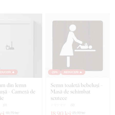
DUCERI 🔥
-25%
REDUCERI 🔥
am din lemn
Semn toaletă bebeluși -
ușă - Cameră de
Masă de schimbat
ie
scutece
(
0
)
(
0
)
ei
18
,90 lei
46,70 lei
25,30 lei