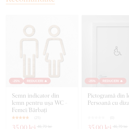
-25%
REDUCERI 🔥
-25%
REDUCERI 🔥
Semn indicator din
Pictogramă din 
lemn pentru ușa WC -
Persoană cu dizab
Femei/Bărbați
(
25
)
(
0
)
35
,00 lei
35
,00 lei
46,70 lei
46,70 lei