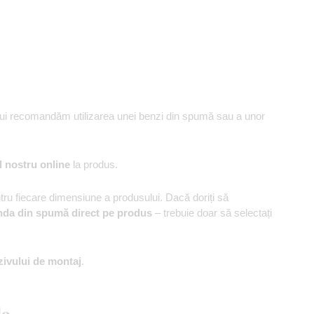
ului recomandăm utilizarea unei benzi din spumă sau a unor
l nostru online
la produs.
u fiecare dimensiune a produsului. Dacă doriți să
nda din spumă direct pe produs
– trebuie doar să selectați
zivului de montaj
.
le