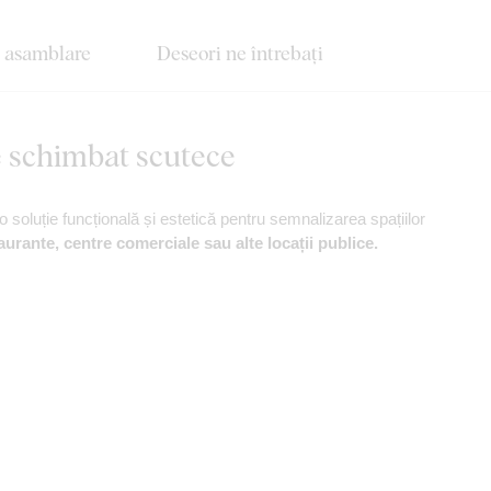
e asamblare
Deseori ne întrebați
e schimbat scutece
o soluție funcțională și estetică pentru semnalizarea spațiilor
aurante, centre comerciale sau alte locații publice.