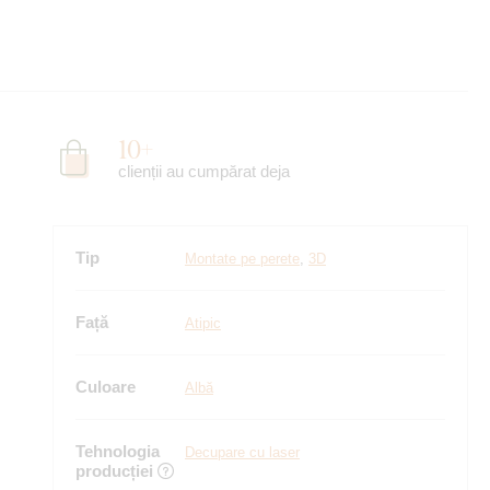
10+
clienții au cumpărat deja
Tip
Montate pe perete
,
3D
Față
Atipic
Culoare
Albă
Tehnologia
Decupare cu laser
producției