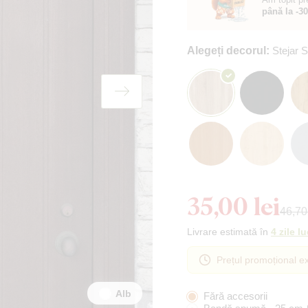
până la -3
Alegeți decorul:
Stejar
35,00 lei
46,70 
Livrare estimată în
4 zile l
Prețul promoțional ex
Alb
Fără accesorii