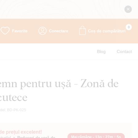
0
Favorite
Conectare
Coș de cumpărături
Blog
Contact
lemn pentru ușă - Zonă de
cutece
del:
BD-PK-025
 de prețul excelent!
Mai rămâne -
13o
:
27m
:
4s
ețurile! ☀️
Reduceri de vară de