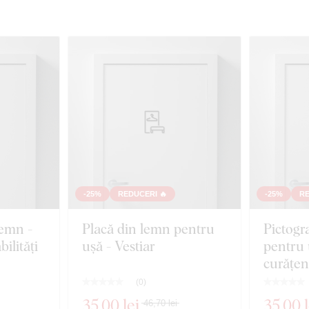
-25%
REDUCERI 🔥
-25%
RE
lemn -
Placă din lemn pentru
Pictogr
ilități
ușă - Vestiar
pentru 
curățen
(
0
)
35
,00 lei
35
,00 l
46,70 lei