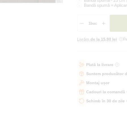
Bandă spumă - 25 cm
Bandă spumă + Aplicar
Livrăm
de la 15
,90 lei
Pe
Plată la livrare
Suntem producător d
Montaj ușor
Cadouri la comandă
Schimb în 30 de zile