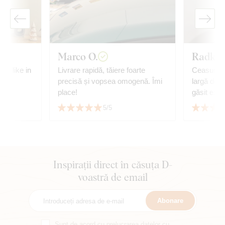
Marco O.
Radka 
ust like in
Livrare rapidă, tăiere foarte
Ceasurile
precisă și vopsea omogenă. Îmi
largă de c
place!
găsit exac
cu mobilie
5/5
😊
Inspirații direct în căsuța D-
voastră de email
Abonare
Sunt de acord cu
prelucrarea datelor cu