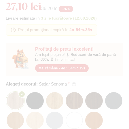
27,10 lei
36,20 lei
-
26
%
Livrare estimată în
3 zile lucrătoare
(
12.08.2026
)
Prețul promoțional expiră în
4o
:
54m
:
34s
Profitați de prețul excelent!
Am topit prețurile! ☀️
Reduceri de vară de până
la -30%.
⏳ Timp limitat!
Mai rămâne -
4o
:
54m
:
34s
Alegeți decorul:
Stejar Sonoma