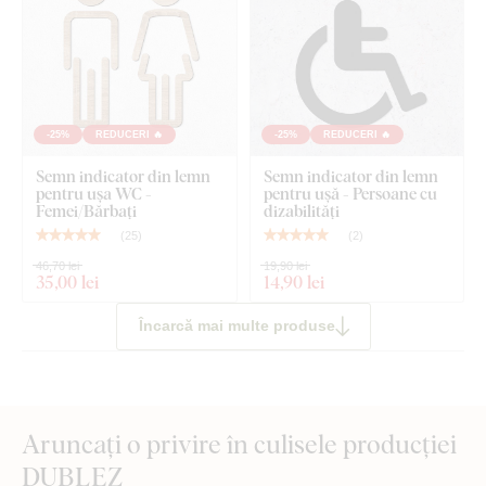
-25%
REDUCERI 🔥
-25%
REDUCERI 🔥
Semn indicator din lemn
Semn indicator din lemn
pentru ușa WC -
pentru ușă - Persoane cu
Femei/Bărbați
dizabilități
(
25
)
(
2
)
46,70 lei
19,90 lei
35
,00 lei
14
,90 lei
Încarcă mai multe produse
Aruncați o privire în culisele producției
DUBLEZ