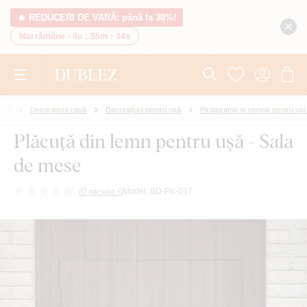
🔥 REDUCERI DE VARĂ: până la 30%!
Mai rămâne -
4o
:
55m
:
34s
orii
Decorațiuni casă
Decorațiuni pentru ușă
Pictograme și semne pentru uși.
Plăcuță din lemn pentru ușă - Sala
de mese
(
0 recenzii
)
Model:
BD-PK-017