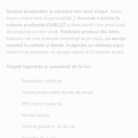
Suntem producător și vânzător într-unul singur
. Astfel,
avem control total asupra calității :)
Aruncați o privire în
culisele producției DUBLEZ
și descoperiți cum prind viață
decorațiunile la care visați.
Realizăm produse din lemn
,
folosind cele mai avansate tehnologii de pe piață,
cu atenție
maximă la calitate și detalii
.
Asigurăm un ambalaj sigur
,
astfel încât produsele să ajungă intacte la D-voastră acasă.
Alegeți siguranța și cumpărați de la noi:
Producător certificat
Potrivit pentru toate tipurile de pereți
99% clienți mulțumiți
Montaj simplu
Schimb gratuit în 30 de zile
Garanție de 3 ani