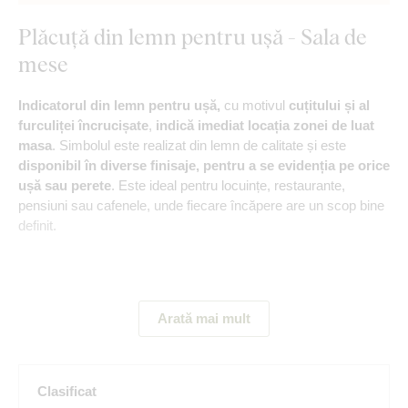
Plăcuță din lemn pentru ușă - Sala de
mese
Indicatorul din lemn pentru ușă,
cu motivul
cuțitului și al
furculiței încrucișate
,
indică imediat locația zonei de luat
masa
. Simbolul este realizat din lemn de calitate și este
disponibil în diverse finisaje, pentru a se evidenția pe orice
ușă sau perete
. Este ideal pentru locuințe, restaurante,
pensiuni sau cafenele, unde fiecare încăpere are un scop bine
definit.
Principalele avantaje ale produsului:
Arată mai mult
Sticker rezistent din lemn
Multe nuanțe disponibile
Clasificat
Potrivit pentru sala de mese și bucătărie