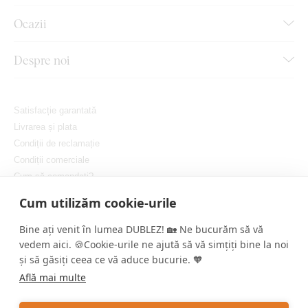
Ocazii
Despre noi
Satisfacție garantată
Livrarea și plata
Condiții de reclamație
Condiții comerciale
Cum să comandați?
Protejarea confidențialității dvs.
Cum utilizăm cookie-urile
Setați cookie-urile
Bine ați venit în lumea DUBLEZ! 🏡 Ne bucurăm să vă
vedem aici. 🍪Cookie-urile ne ajută să vă simțiți bine la noi
și să găsiți ceea ce vă aduce bucurie. 🧡
Află mai multe
Copyright © DUBLEZ 2026 | Toate drepturile rezervate