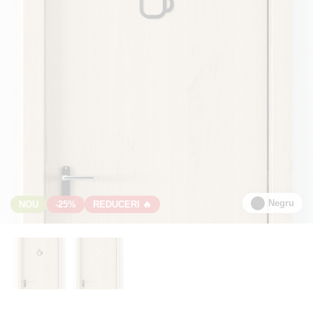
Negru
NOU
-25%
REDUCERI 🔥