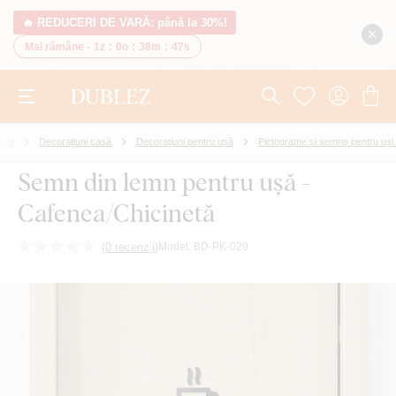
🔥 REDUCERI DE VARĂ: până la 30%!
Mai rămâne -
1z
:
0o
:
38m
:
46s
orii
Decorațiuni casă
Decorațiuni pentru ușă
Pictograme și semne pentru uși.
Semn din lemn pentru ușă -
Cafenea/Chicinetă
(
0 recenzii
)
Model:
BD-PK-029