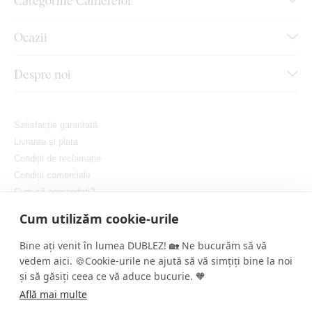
Ocazii
Despre noi
Satisfacție garantată
Livrarea și plata
Condiții de reclamație
Condiții comerciale
Cum să comandați?
Protejarea confidențialității dvs.
Cum utilizăm cookie-urile
Setați cookie-urile
Bine ați venit în lumea DUBLEZ! 🏡 Ne bucurăm să vă
vedem aici. 🍪Cookie-urile ne ajută să vă simțiți bine la noi
și să găsiți ceea ce vă aduce bucurie. 🧡
Află mai multe