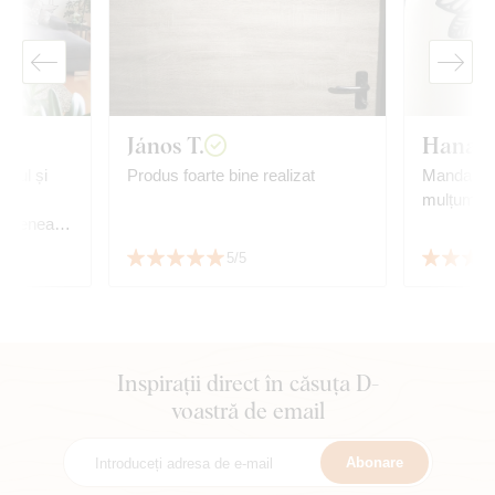
János T.
Hana B
loul și
Produs foarte bine realizat
Mandala e
ste
mulțumim,
 de la
5/5
ră. Vă mulțumesc
Inspirații direct în căsuța D-
voastră de email
Abonare