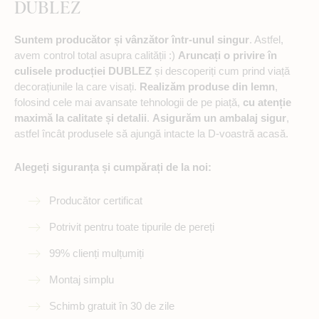
DUBLEZ
Suntem producător și vânzător într-unul singur
. Astfel,
avem control total asupra calității :)
Aruncați o privire în
culisele producției DUBLEZ
și descoperiți cum prind viață
decorațiunile la care visați.
Realizăm produse din lemn
,
folosind cele mai avansate tehnologii de pe piață,
cu atenție
maximă la calitate și detalii
.
Asigurăm un ambalaj sigur
,
astfel încât produsele să ajungă intacte la D-voastră acasă.
Alegeți siguranța și cumpărați de la noi:
Producător certificat
Potrivit pentru toate tipurile de pereți
99% clienți mulțumiți
Montaj simplu
Schimb gratuit în 30 de zile