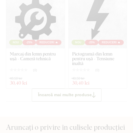
NOU
-25%
REDUCERI 🔥
NOU
-25%
REDUCERI 🔥
Marcaj din lemn pentru
Pictogramă din lemn
ușă - Cameră tehnică
pentru ușă - Tensiune
înaltă
(
0
)
(
0
)
40,50 lei
40,50 lei
30
,40 lei
30
,40 lei
Încarcă mai multe produse
Aruncați o privire în culisele producției