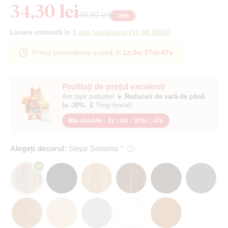
34,30 lei
45,80 lei
-
26
%
Livrare estimată în
3 zile lucrătoare
(
11.08.2026
)
Prețul promoțional expiră în
1z
:
0o
:
37m
:
46s
Profitați de prețul excelent!
Am topit prețurile! ☀️
Reduceri de vară de până
la -30%.
⏳ Timp limitat!
Mai rămâne -
1z
:
0o
:
37m
:
46s
Alegeți decorul:
Stejar Sonoma