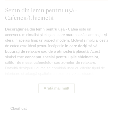
Semn din lemn pentru ușă -
Cafenea/Chicinetă
Decorațiunea din lemn pentru ușă - Cafea
este un
accesoriu minimalist și elegant, care marchează clar spațiul și
oferă în același timp un aspect modern. Motivul simplu al ceștii
de cafea este ideal pentru încăperile
în care doriți să vă
bucurați de relaxare sau de o atmosferă plăcută
. Acest
simbol este
conceput special pentru ușile chicinetelor,
sălilor de mese, cafenelelor sau zonelor de relaxare
.
Datorită designului curat, se combină ușor cu diferite tipuri de
interioare și adaugă spațiului un element vizual discret.
Arată mai mult
Avantajele principale ale produsului:
Autocolant rezistent din lemn
Clasificat