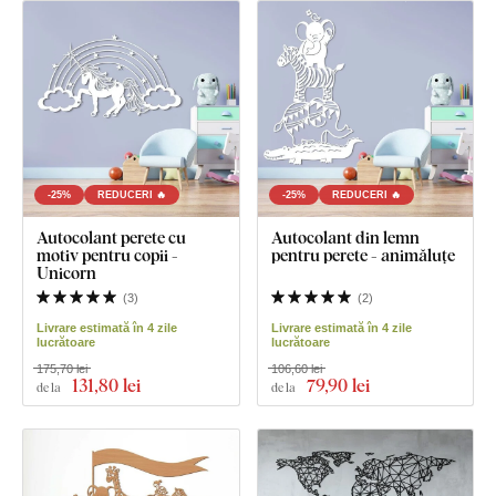
-25%
REDUCERI 🔥
-25%
REDUCERI 🔥
Autocolant perete cu
Autocolant din lemn
motiv pentru copii -
pentru perete - animăluțe
Unicorn
(
3
)
(
2
)
Livrare estimată în 4 zile
Livrare estimată în 4 zile
lucrătoare
lucrătoare
175,70 lei
106,60 lei
131
,80 lei
79
,90 lei
de la
de la