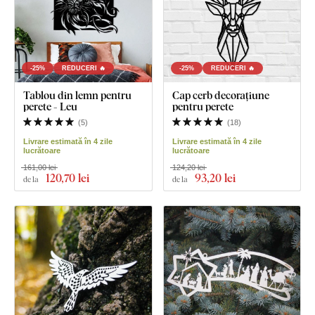
-25%
REDUCERI 🔥
-25%
REDUCERI 🔥
Tablou din lemn pentru
Cap cerb decorațiune
perete - Leu
pentru perete
(
5
)
(
18
)
Livrare estimată în 4 zile
Livrare estimată în 4 zile
lucrătoare
lucrătoare
161,00 lei
124,20 lei
120
,70 lei
93
,20 lei
de la
de la