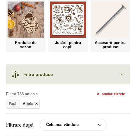
Produse de
Jucării pentru
Accesorii pentru
sezon
copii
produse
Filtru produse
Filtrat 758 articole
anulați
filtrele
Față:
Atipic
Filtrare după