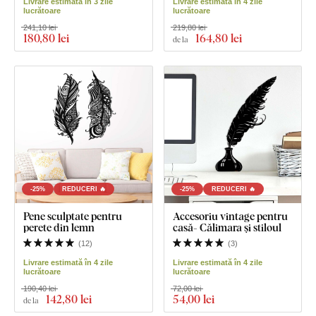
Livrare estimată în 3 zile
Livrare estimată în 4 zile
lucrătoare
lucrătoare
241,10 lei
219,80 lei
180
,80 lei
164
,80 lei
de la
-25%
REDUCERI 🔥
-25%
REDUCERI 🔥
Pene sculptate pentru
Accesoriu vintage pentru
perete din lemn
casă- Călimara și stiloul
(
12
)
(
3
)
Livrare estimată în 4 zile
Livrare estimată în 4 zile
lucrătoare
lucrătoare
190,40 lei
72,00 lei
142
,80 lei
54
,00 lei
de la