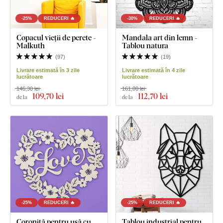
-25%
REDUCERI 🔥
-30%
REDUCERI 🔥
Copacul vieții de perete -
Mandala art din lemn -
Malkuth
Tablou natura
(
97
)
(
19
)
Livrare estimată în 3 zile
Livrare estimată în 4 zile
lucrătoare
lucrătoare
146,30 lei
161,00 lei
109
,70 lei
112
,70 lei
de la
de la
-25%
REDUCERI 🔥
-25%
REDUCERI 🔥
Coroniță pentru ușă cu
Tablou industrial pentru