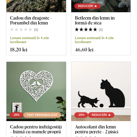
REDUCERI 🔥
Cadou din dragoste -
Betleem din lemn în
Porumbel din lemn
formă de stea
(
0
)
(
5
)
Livrare estimată în 4 zile
Livrare estimată în 4 zile
lucrătoare
lucrătoare
18
,20 lei
46
,60 lei
-25%
TEXT PERSONALIZAT
-25%
REDUCERI 🔥
Cadou pentru îndrăgostiți
Autocolant din lemn
- Inimă cu numele proprii
pentru perete - 2 pisici