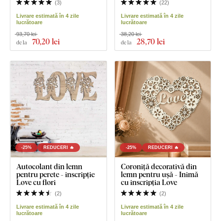
(
3
)
(
22
)
Livrare estimată în 4 zile
Livrare estimată în 4 zile
lucrătoare
lucrătoare
93,70 lei
38,20 lei
70
,20 lei
28
,70 lei
de la
de la
-25%
REDUCERI 🔥
-25%
REDUCERI 🔥
Autocolant din lemn
Coroniță decorativă din
pentru perete - inscripție
lemn pentru ușă - Inimă
Love cu flori
cu inscripția Love
(
2
)
(
2
)
Livrare estimată în 4 zile
Livrare estimată în 4 zile
lucrătoare
lucrătoare