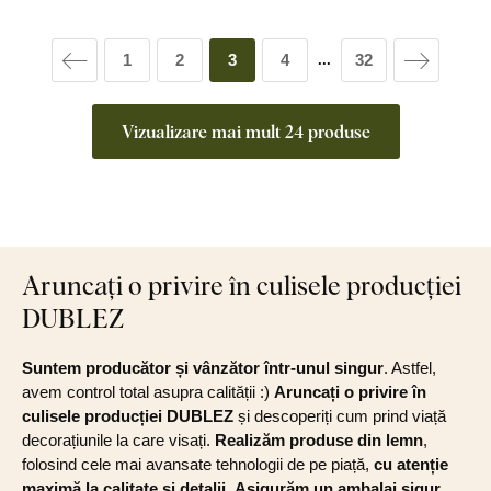
1
2
3
4
32
...
Vizualizare mai mult 24 produse
Aruncați o privire în culisele producției
DUBLEZ
Suntem producător și vânzător într-unul singur
. Astfel,
avem control total asupra calității :)
Aruncați o privire în
culisele producției DUBLEZ
și descoperiți cum prind viață
decorațiunile la care visați.
Realizăm produse din lemn
,
folosind cele mai avansate tehnologii de pe piață,
cu atenție
maximă la calitate și detalii
.
Asigurăm un ambalaj sigur
,