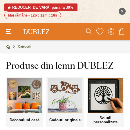
🔥 REDUCERI DE VARĂ: până la 30%!
Mai rămâne -
12o
:
12m
:
17s
Categorii
Produse din lemn DUBLEZ
Soluții
Decorațiuni casă
Cadouri originale
personalizate