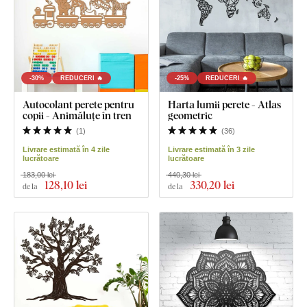
-30%
REDUCERI 🔥
-25%
REDUCERI 🔥
Autocolant perete pentru
Harta lumii perete - Atlas
copii - Animăluțe în tren
geometric
(
1
)
(
36
)
Livrare estimată în 4 zile
Livrare estimată în 3 zile
lucrătoare
lucrătoare
183,00 lei
440,30 lei
128
,10 lei
330
,20 lei
de la
de la