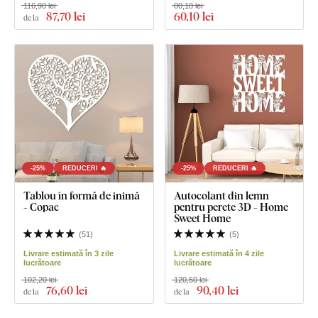
116,90 lei
80,10 lei
87
,70 lei
60
,10 lei
de la
-25%
REDUCERI 🔥
-25%
REDUCERI 🔥
Tablou în formă de inimă
Autocolant din lemn
- Copac
pentru perete 3D - Home
Sweet Home
(
51
)
(
5
)
Livrare estimată în 3 zile
Livrare estimată în 4 zile
lucrătoare
lucrătoare
102,20 lei
120,50 lei
76
,60 lei
90
,40 lei
de la
de la