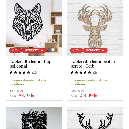
-25%
REDUCERI 🔥
-25%
REDUCERI 🔥
Tablou din lemn - Lup
Tablou din lemn pentru
poligonal
perete - Cerb
(
10
)
(
2
)
Livrare estimată în 4 zile
Livrare estimată în 4 zile
lucrătoare
lucrătoare
131,60 lei
285,90 lei
98
,70 lei
214
,40 lei
de la
de la