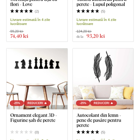
flori - Love
perete - Lupul poligonal
(
2
)
(
5
)
Livrare estimată în 4 zile
Livrare estimată în 4 zile
lucrătoare
lucrătoare
99,20 lei
124,20 lei
74
,40 lei
93
,20 lei
de la
-25%
REDUCERI 🔥
-25%
REDUCERI 🔥
Ornament elegant 3D -
Autocolant din lemn -
Figurine șah de perete
pene de pasăre pentru
perete
(
0
)
(
5
)