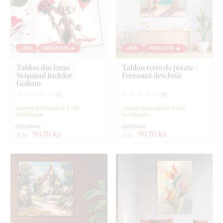
-25%
REDUCERI 🔥
-25%
REDUCERI 🔥
Tablou din lemn -
Tablou retro de perete -
Stăpânul Inelelor -
Fereastră deschisă
Gollum
(
0
)
(
0
)
Livrare estimată în 5 zile
Livrare estimată în 5 zile
lucrătoare
lucrătoare
120,90 lei
120,90 lei
90
,70 lei
90
,70 lei
de la
de la