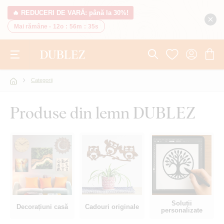
🔥 REDUCERI DE VARĂ: până la 30%!
Mai rămâne -
12o
:
56m
:
34s
Categorii
Produse din lemn DUBLEZ
Soluții
Decorațiuni casă
Cadouri originale
personalizate