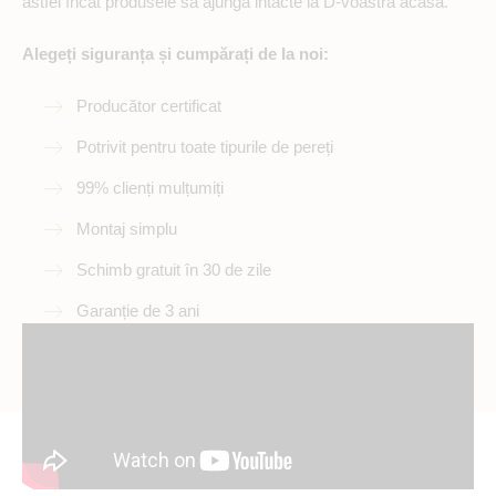
astfel încât produsele să ajungă intacte la D-voastră acasă.
Alegeți siguranța și cumpărați de la noi:
Producător certificat
Potrivit pentru toate tipurile de pereți
99% clienți mulțumiți
Montaj simplu
Schimb gratuit în 30 de zile
Garanție de 3 ani