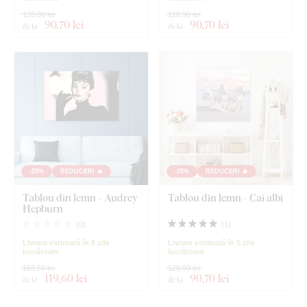
120,90 lei
120,90 lei
90
,70 lei
90
,70 lei
de la
de la
-25%
REDUCERI 🔥
-25%
REDUCERI 🔥
Tablou din lemn - Audrey
Tablou din lemn - Cai albi
Hepburn
(
0
)
(
1
)
Livrare estimată în 5 zile
Livrare estimată în 5 zile
lucrătoare
lucrătoare
159,50 lei
120,90 lei
119
,60 lei
90
,70 lei
de la
de la