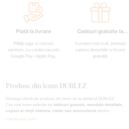
Plată la livrare
Cadouri gratuite la
fiecare comandă
Plătiți sigur și comod:
Cumperi mai mult, primești
ramburs, cu cardul sau prin
cadouri deosebite și livrare
Google Pay / Apple Pay.
gratuită!
Produse din lemn DUBLEZ
Întreaga ofertă de produse din lemn de la atelierul DUBLEZ.
Cea mai mare selecție de
tablouri gravate, mandale detaliate,
copaci ai vieții elabora, citate sau autocolante
pentru…
Citește mai mult