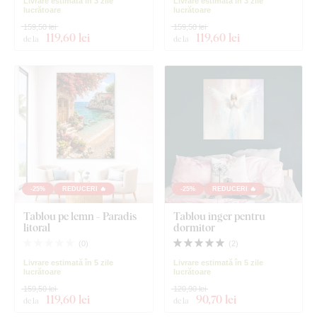
Livrare estimată în 3 zile
Livrare estimată în 3 zile
lucrătoare
lucrătoare
159,50 lei
159,50 lei
119
,60 lei
119
,60 lei
de la
de la
-25%
REDUCERI 🔥
-25%
REDUCERI 🔥
Tablou pe lemn - Paradis
Tablou înger pentru
litoral
dormitor
(
0
)
(
2
)
Livrare estimată în 5 zile
Livrare estimată în 5 zile
lucrătoare
lucrătoare
159,50 lei
120,90 lei
119
,60 lei
90
,70 lei
de la
de la