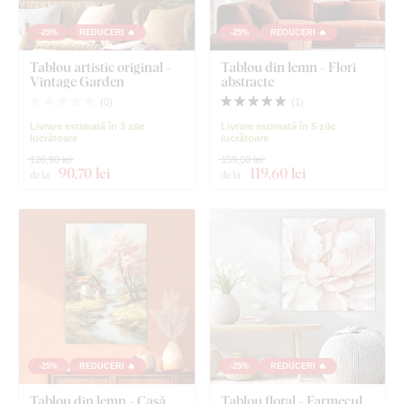
-25%
REDUCERI 🔥
-25%
REDUCERI 🔥
Tablou artistic original -
Tablou din lemn - Flori
Vintage Garden
abstracte
(
0
)
(
1
)
Livrare estimată în 3 zile
Livrare estimată în 5 zile
lucrătoare
lucrătoare
120,90 lei
159,50 lei
90
,70 lei
119
,60 lei
de la
de la
-25%
REDUCERI 🔥
-25%
REDUCERI 🔥
Tablou din lemn - Casă
Tablou floral - Farmecul