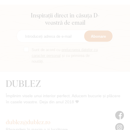
Inspirații direct în căsuța D-
voastră de email
Abonare
Sunt de acord cu
prelucrarea datelor cu
caracter personal
și cu primirea de
noutăți.
Împlinim visele unui interior perfect. Aducem bucurie și plăcere
în casele voastre. Deja din anul 2018 🧡
dublez@dublez.ro
Răspundem în maxim o zi lucrătoare