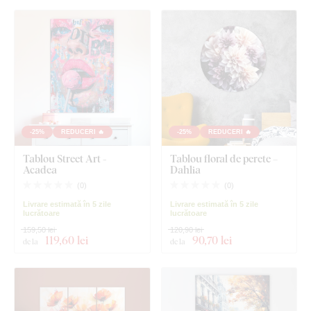
-25%
REDUCERI 🔥
-25%
REDUCERI 🔥
Tablou Street Art -
Tablou floral de perete –
Acadea
Dahlia
(
0
)
(
0
)
Livrare estimată în 5 zile
Livrare estimată în 5 zile
lucrătoare
lucrătoare
159,50 lei
120,90 lei
119
,60 lei
90
,70 lei
de la
de la