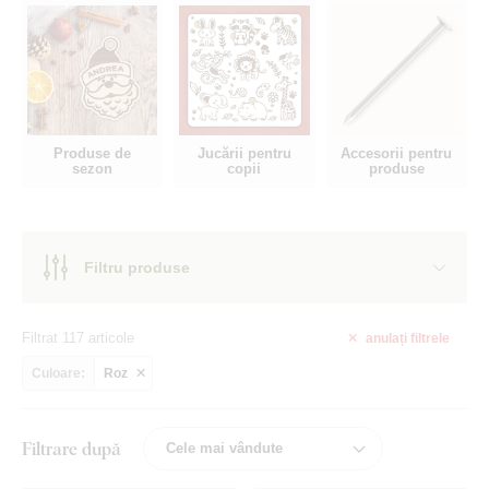
Produse de
Jucării pentru
Accesorii pentru
sezon
copii
produse
Filtru produse
Filtrat 117 articole
anulați
filtrele
Culoare:
Roz
Filtrare după