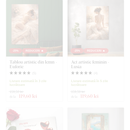
-25%
REDUCERI 🔥
-25%
REDUCERI 🔥
Tablou artistic din lemn -
Act artistic feminin -
Euforie
Lusia
(
5
)
(
4
)
Livrare estimată în 3 zile
Livrare estimată în 5 zile
lucrătoare
lucrătoare
159,50 lei
159,50 lei
119
,60 lei
119
,60 lei
de la
de la