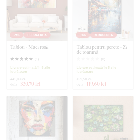
-25%
REDUCERI 🔥
-25%
REDUCERI 🔥
Tablou - Maci roșii
Tablou pentru perete - Zi
de toamnă
(
1
)
(
0
)
Livrare estimată în 5 zile
Livrare estimată în 5 zile
lucrătoare
lucrătoare
441,00 lei
159,50 lei
330
,70 lei
119
,60 lei
de la
de la