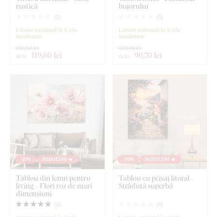
rustică
bujorului
(
0
)
(
0
)
Livrare estimată în 5 zile
Livrare estimată în 5 zile
lucrătoare
lucrătoare
159,50 lei
120,90 lei
119
,60 lei
90
,70 lei
de la
de la
-25%
REDUCERI 🔥
-25%
REDUCERI 🔥
Tablou din lemn pentru
Tablou cu peisaj litoral -
living - Flori roz de mari
Străduță superbă
dimensiuni
(
1
)
(
0
)