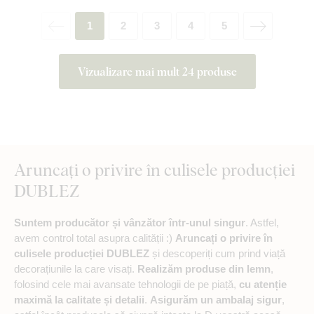
1
2
3
4
5
Vizualizare mai mult 24 produse
Aruncați o privire în culisele producției
DUBLEZ
Suntem producător și vânzător într-unul singur
. Astfel,
avem control total asupra calității :)
Aruncați o privire în
culisele producției DUBLEZ
și descoperiți cum prind viață
decorațiunile la care visați.
Realizăm produse din lemn
,
folosind cele mai avansate tehnologii de pe piață,
cu atenție
maximă la calitate și detalii
.
Asigurăm un ambalaj sigur
,