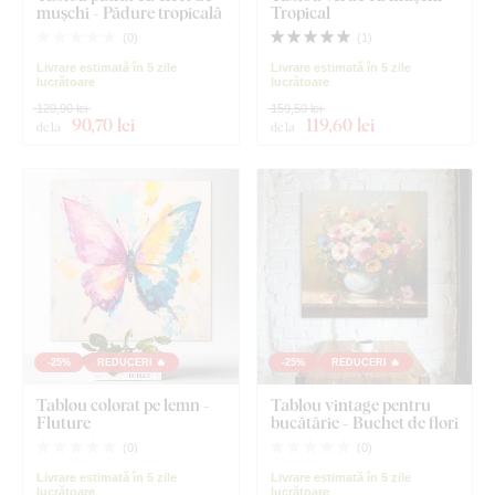
mușchi - Pădure tropicală
Tropical
(
0
)
(
1
)
Livrare estimată în 5 zile
Livrare estimată în 5 zile
lucrătoare
lucrătoare
120,90 lei
159,50 lei
90
,70 lei
119
,60 lei
de la
de la
-25%
REDUCERI 🔥
-25%
REDUCERI 🔥
Tablou colorat pe lemn -
Tablou vintage pentru
Fluture
bucătărie - Buchet de flori
(
0
)
(
0
)
Livrare estimată în 5 zile
Livrare estimată în 5 zile
lucrătoare
lucrătoare