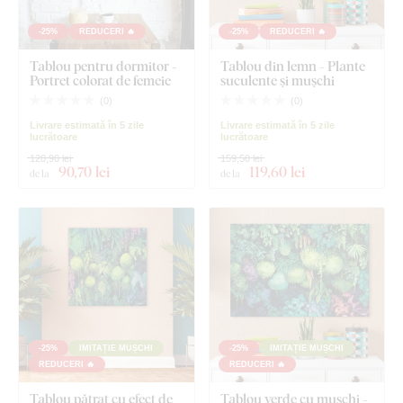
-25%
REDUCERI 🔥
-25%
REDUCERI 🔥
Tablou pentru dormitor -
Tablou din lemn - Plante
Portret colorat de femeie
suculente și mușchi
(
0
)
(
0
)
Livrare estimată în 5 zile
Livrare estimată în 5 zile
lucrătoare
lucrătoare
120,90 lei
159,50 lei
90
,70 lei
119
,60 lei
de la
de la
-25%
IMITAȚIE MUȘCHI
-25%
IMITAȚIE MUȘCHI
REDUCERI 🔥
REDUCERI 🔥
Tablou pătrat cu efect de
Tablou verde cu mușchi -