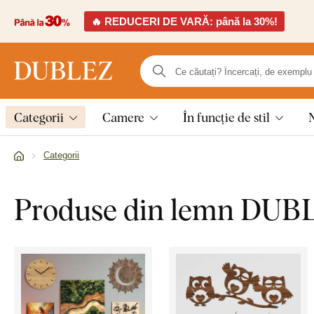
🔥 REDUCERI DE VARĂ: până la 30%!
Categorii
Camere
În funcție de stil
Categorii
Produse din lemn DUB