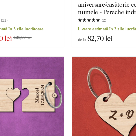
aniversare/casătorie c
numele - Pereche îndr
(
21
)
(
2
)
mată în 3 zile lucrătoare
Livrare estimată în 3 zile lucră
0 lei
82
,70 lei
131,60 lei
de la