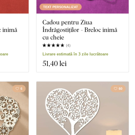
TEXT PERSONALIZAT
Cadou pentru Ziua
c inimă
Îndrăgostiților - Breloc inimă
cu cheie
(
4
)
toare
Livrare estimată în 3 zile lucrătoare
51
,40 lei
6
60