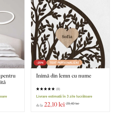
la
Hartă
Poligonal
Bufnițe
 moartă
Animal
Motociclete
-25%
TEXT PERSONALIZAT
 pentru
Inimă din lemn cu nume
Educație
ită
Spiritualitate
(
8
)
toare
Livrare estimată în 3 zile lucrătoare
22
,10 lei
29,40 lei
de la