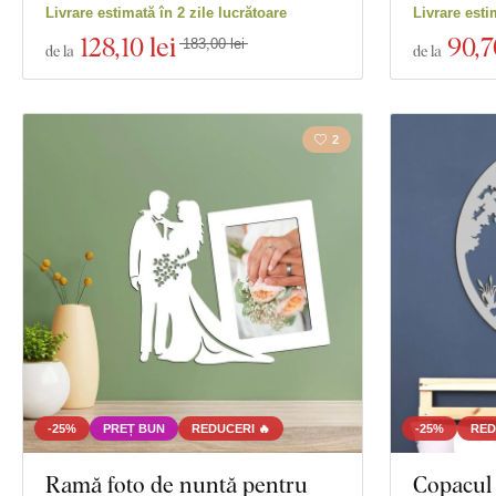
Livrare estimată în 2 zile lucrătoare
Livrare esti
128
,10 lei
90
,7
183,00 lei
de la
de la
2
-25%
PREȚ BUN
REDUCERI 🔥
-25%
RED
Ramă foto de nuntă pentru
Copacul 