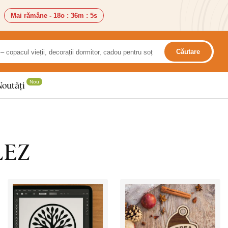
Mai rămâne -
18o
:
36m
:
3s
Căutare
Nou
Noutăți
LEZ