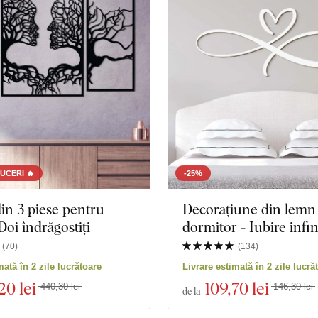
se
Oameni
Manda
Fluturi
Natură
Copac
Inima
Coroană
Natură
Muzică
Marină
UCERI 🔥
-25%
in 3 piese pentru
Decorațiune din lemn
Spațiu
Sport
Doi îndrăgostiți
dormitor - Iubire infin
Jocuri
Portret
(
70
)
(
134
)
mată în 2 zile lucrătoare
Livrare estimată în 2 zile lucră
turi
Personalități
Nuntă
20 lei
109
,70 lei
440,30 lei
146,30 lei
de la