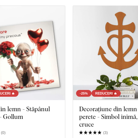
 produse
Închidere filtrul
UCERI 🔥
-25%
REDUCERI 🔥
in lemn - Stăpânul
Decorațiune din lemn
 - Gollum
perete - Simbol inimă, ancoră,
cruce
(
0
)
(
3
)