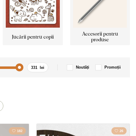
Accesorii pentru
Jucării pentru copii
produse
Noutăți
Promoții
Mașină / Motocicletă
m
Citat / Inscripție
Țară
182
26
Dragoste