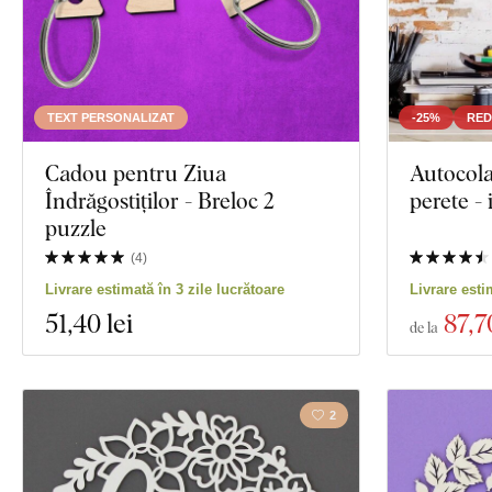
TEXT PERSONALIZAT
-25%
RED
Cadou pentru Ziua
Autocola
Îndrăgostiților - Breloc 2
perete - 
puzzle
(
4
)
Livrare estimată în 3 zile lucrătoare
Livrare esti
51
,40 lei
87
,7
de la
2