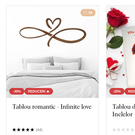
Vizualizare 109
88
-30%
REDUCERI 🔥
-25%
RED
Tablou romantic - Infinite love
Tablou d
Inelelor
(
44
)