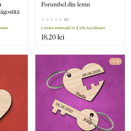
u
Porumbel din lemn
ăgostită
(
0
)
toare
Livrare estimată în 3 zile lucrătoare
18
,20 lei
9