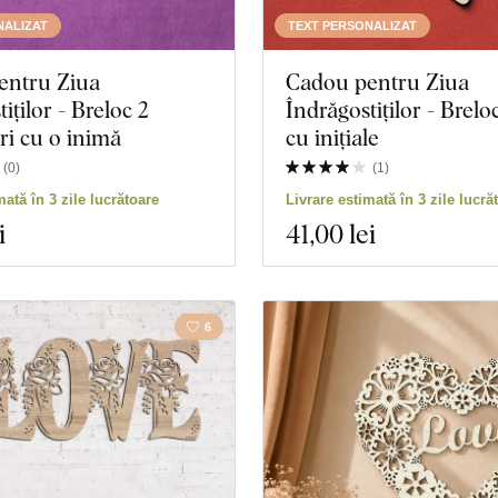
NALIZAT
TEXT PERSONALIZAT
entru Ziua
Cadou pentru Ziua
iților - Breloc 2
Îndrăgostiților - Brelo
ri cu o inimă
cu inițiale
(
0
)
(
1
)
mată în 3 zile lucrătoare
Livrare estimată în 3 zile lucră
i
41
,00 lei
6