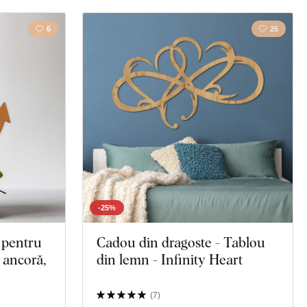
6
25
-25%
 pentru
Cadou din dragoste - Tablou
din lemn - Infinity Heart
(
7
)