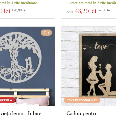
mată în 4 zile lucrătoare
Livrare estimată în 3 zile lucră
0 lei
43
,20 lei
120,90 lei
57,60 lei
de la
8
UCERI 🔥
TEXT PERSONALIZAT
vieții lemn - Iubire
Cadou pentru