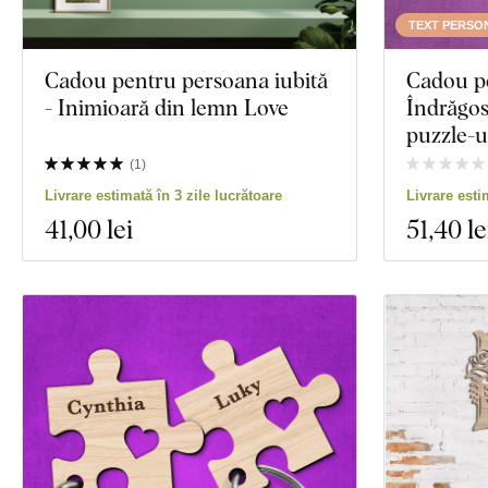
TEXT PERSO
Cadou pentru persoana iubită
Cadou p
- Inimioară din lemn Love
Îndrăgost
puzzle-u
(
1
)
Livrare estimată în 3 zile lucrătoare
Livrare esti
41
,00 lei
51
,40 le