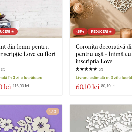
UCERI 🔥
-25%
REDUCERI 🔥
nt din lemn pentru
Coroniță decorativă d
inscripție Love cu flori
pentru ușă - Inimă cu
inscripția Love
(
2
)
(
2
)
mată în 3 zile lucrătoare
Livrare estimată în 3 zile lucră
0 lei
60
,10 lei
116,90 lei
80,10 lei
2