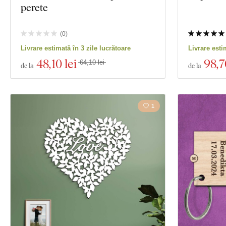
perete
(
0
)
Livrare estimată în 3 zile lucrătoare
Livrare esti
48
,10 lei
98
,7
64,10 lei
de la
de la
1