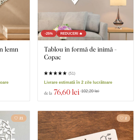
-25%
REDUCERI 🔥
in lemn
Tablou în formă de inimă -
Copac
(
51
)
toare
Livrare estimată în 2 zile lucrătoare
76
,60 lei
102,20 lei
de la
21
2