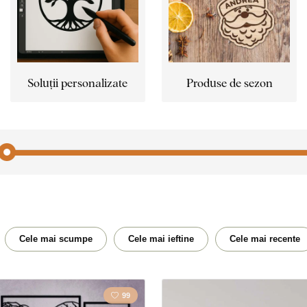
Soluții personalizate
Produse de sezon
Abstract
Acte
Bule
Budis
Cele mai scumpe
Cele mai ieftine
Cele mai recente
Acasă
Flori
99
Bucătărie
Cal