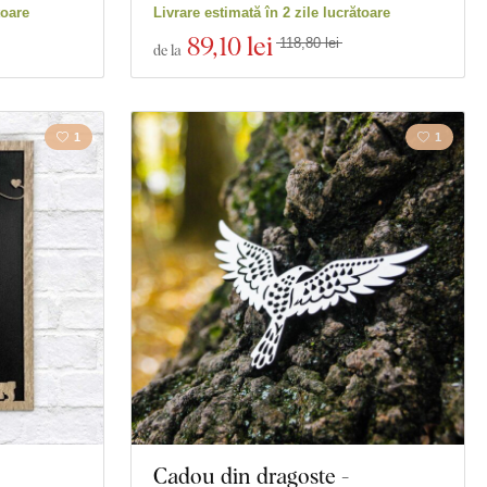
toare
Livrare estimată în 2 zile lucrătoare
89
,10 lei
118,80 lei
de la
1
1
Cadou din dragoste -