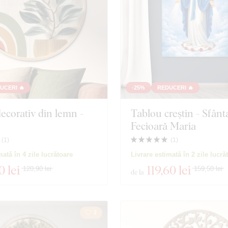
UCERI 🔥
-25%
REDUCERI 🔥
ecorativ din lemn -
Tablou creștin - Sfânt
Fecioară Maria
(
1
)
(
1
)
mată în 4 zile lucrătoare
Livrare estimată în 2 zile lucră
0 lei
119
,60 lei
120,90 lei
159,50 lei
de la
2