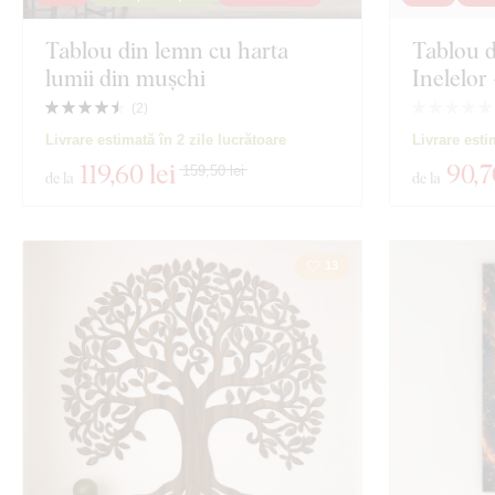
Exclusivitate
Tablou din lemn cu harta
Tablou d
Marină
lumii din mușchi
Inelelor
Material
Sport
(
2
)
Livrare estimată în 2 zile lucrătoare
Livrare esti
Adâncime
Spiritualitate
119
,60 lei
90
,7
159,50 lei
de la
de la
Vizualizare 138
13