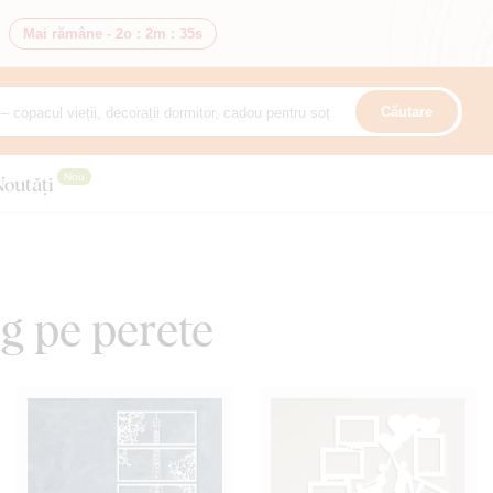
Mai rămâne -
2o
:
2m
:
33s
Căutare
Nou
Noutăți
g pe perete