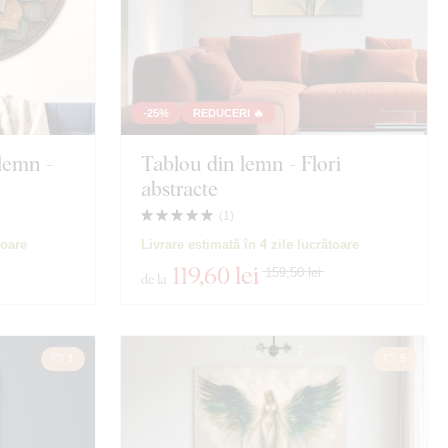
-25%
REDUCERI 🔥
lemn -
Tablou din lemn - Flori
abstracte
(
1
)
toare
Livrare estimată în 4 zile lucrătoare
119
,60 lei
159,50 lei
de la
1
5