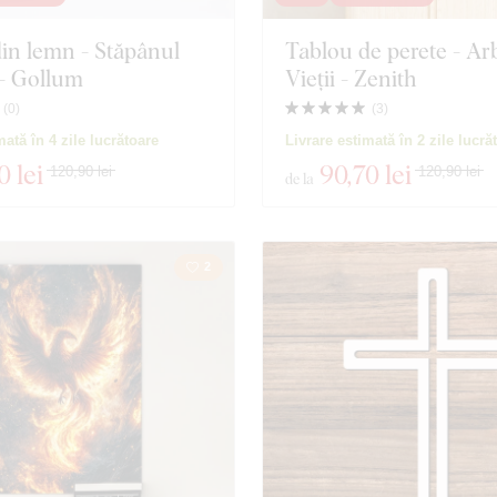
in lemn - Stăpânul
Tablou de perete - Ar
Motociclete
Insect
 - Gollum
Vieții - Zenith
Educație
Film
(
0
)
(
3
)
mată în 4 zile lucrătoare
Livrare estimată în 2 zile lucră
Mâncare și băuturi
Persona
0 lei
90
,70 lei
120,90 lei
120,90 lei
de la
4 produse
Închidere filtrul
2