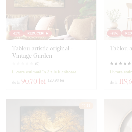
-25%
REDUCERI 🔥
-25%
RED
Tablou artistic original -
Tablou a
Vintage Garden
(
0
)
Livrare estimată în 2 zile lucrătoare
Livrare esti
90
,70 lei
119
,
120,90 lei
de la
de la
29