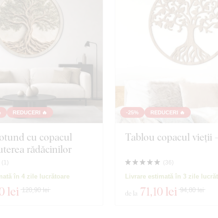
%
REDUCERI 🔥
-25%
REDUCERI 🔥
otund cu copacul
Tablou copacul vieții 
Puterea rădăcinilor
(
1
)
(
36
)
mată în 4 zile lucrătoare
Livrare estimată în 3 zile lucră
0 lei
71
,10 lei
120,90 lei
94,80 lei
de la