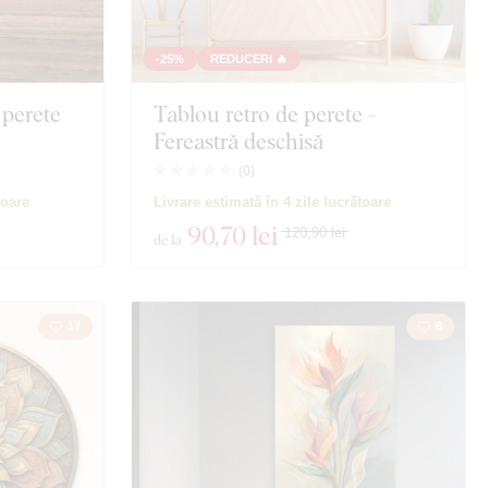
-25%
REDUCERI 🔥
 perete
Tablou retro de perete -
Fereastră deschisă
(
0
)
toare
Livrare estimată în 4 zile lucrătoare
90
,70 lei
120,90 lei
de la
17
8