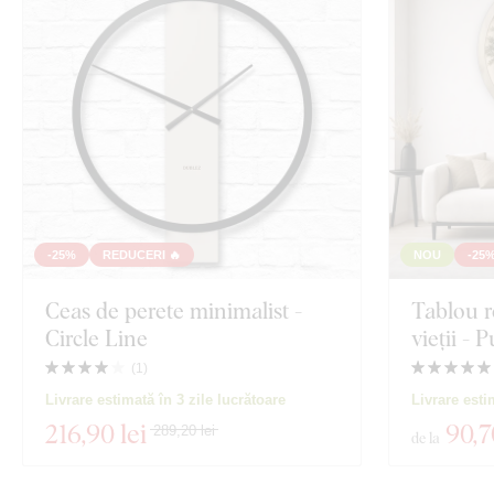
-25%
REDUCERI 🔥
NOU
-25
Ceas de perete minimalist -
Tablou r
Circle Line
vieții - 
(
1
)
Livrare estimată în 3 zile lucrătoare
Livrare esti
216
,90 lei
90
,7
289,20 lei
de la