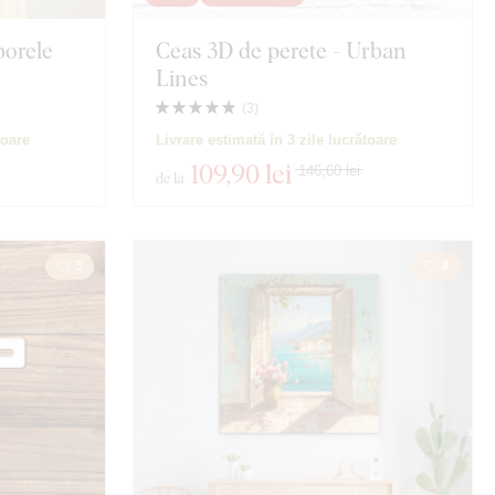
borele
Ceas 3D de perete - Urban
e
Spațiu
Lines
Portret
(
3
)
toare
Livrare estimată în 3 zile lucrătoare
lități
109
,90 lei
146,60 lei
de la
3
8