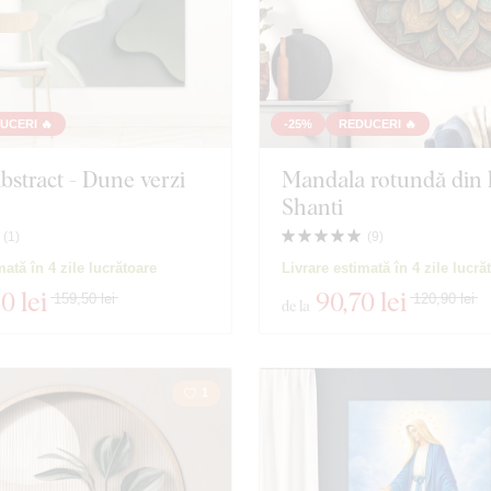
UCERI 🔥
-25%
REDUCERI 🔥
bstract - Dune verzi
Mandala rotundă din 
Shanti
(
1
)
(
9
)
mată în 4 zile lucrătoare
Livrare estimată în 4 zile lucră
60 lei
90
,70 lei
159,50 lei
120,90 lei
de la
1