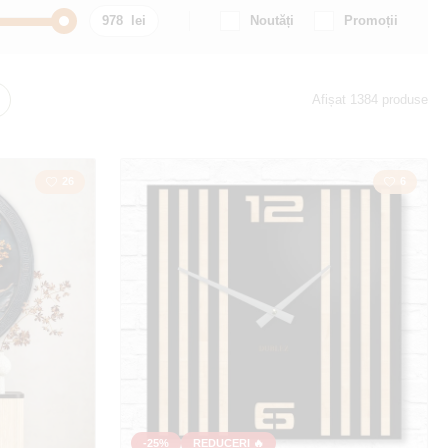
Noutăți
Promoții
Mașină / Motocicletă
Afișat 1384 produse
m
Citat / Inscripție
26
6
Țară
Dragoste
la
Hartă
Poligonal
Bufnițe
Muzică
-25%
REDUCERI 🔥