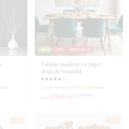
NOU
-25%
REDUCERI 🔥
a
Tablou modern cu înger -
Aripi de smarald
(
1
)
toare
Livrare estimată în 4 zile lucrătoare
119
,60 lei
159,50 lei
de la
36
17