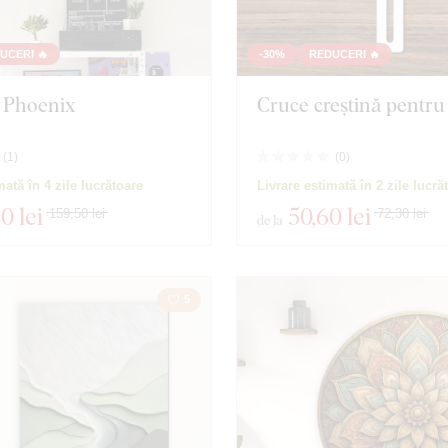
UCERI 🔥
-30%
REDUCERI 🔥
- Phoenix
Cruce creștină pentru
(
1
)
(
0
)
mată în 4 zile lucrătoare
Livrare estimată în 2 zile lucră
60 lei
50
,60 lei
159,50 lei
72,30 lei
de la
5