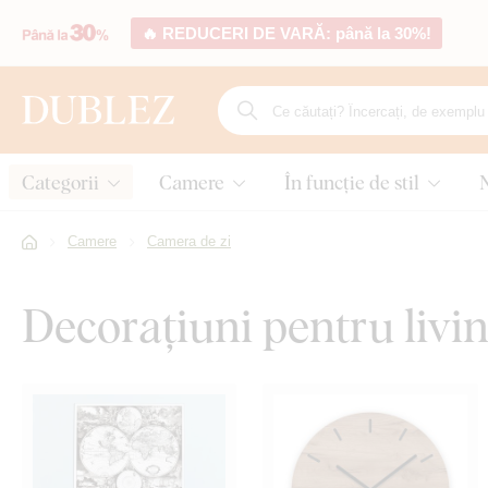
🔥 REDUCERI DE VARĂ: până la 30%!
Categorii
Camere
În funcție de stil
Camere
Camera de zi
Decorațiuni pentru livin