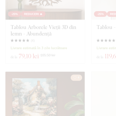
-25%
REDUCERI 🔥
-25%
RED
Tablou Arborele Vieții 3D din
Tablou 
lemn - Abundență
(
4
)
Livrare estimată în 3 zile lucrătoare
Livrare esti
79
,10 lei
119
,
105,50 lei
de la
de la
4