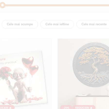
Abstract
Acte
Cele mai scumpe
Cele mai ieftine
Cele mai recente
Bule
Budis
Acasă
Flori
Bucătărie
Cal
se
Oameni
Manda
Fluturi
Natură
Copac
Inima
Natură moartă
Animal
UCERI 🔥
-25%
REDUCERI 🔥