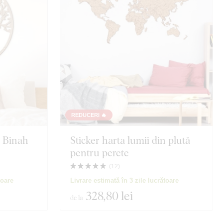
REDUCERI 🔥
- Binah
Sticker harta lumii din plută
pentru perete
(
12
)
toare
Livrare estimată în 3 zile lucrătoare
328
,80 lei
de la