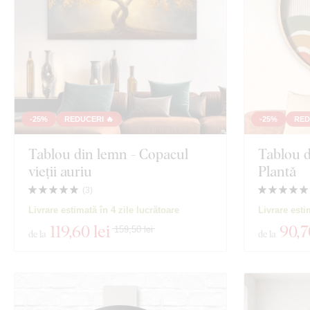
-25%
REDUCERI 🔥
-25%
RED
Tablou din lemn - Copacul
Tablou d
vieții auriu
Plantă
(
3
)
Livrare estimată în 4 zile lucrătoare
Livrare esti
119
,60 lei
90
,7
159,50 lei
de la
de la