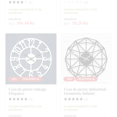
(
1
)
(
0
)
Livrare estimată în 3 zile
Livrare estimată în 3 zile
lucrătoare
lucrătoare
141,80 lei
148,30 lei
106
,40 lei
111
,20 lei
de la
de la
-25%
REDUCERI 🔥
-25%
REDUCERI 🔥
Ceas de perete vintage -
Ceas de perete industrial -
Elegance
Geometric Infinity
(
4
)
(
3
)
Livrare estimată în 2 zile
Livrare estimată în 3 zile
lucrătoare
lucrătoare
154,80 lei
154,80 lei