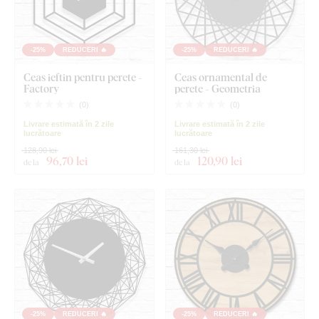
-25%
REDUCERI 🔥
-25%
REDUCERI 🔥
Ceas ieftin pentru perete -
Ceas ornamental de
Factory
perete - Geometria
(
0
)
(
0
)
Livrare estimată în 2 zile
Livrare estimată în 2 zile
lucrătoare
lucrătoare
128,90 lei
161,30 lei
96
,70 lei
120
,90 lei
de la
de la
-25%
REDUCERI 🔥
-25%
REDUCERI 🔥