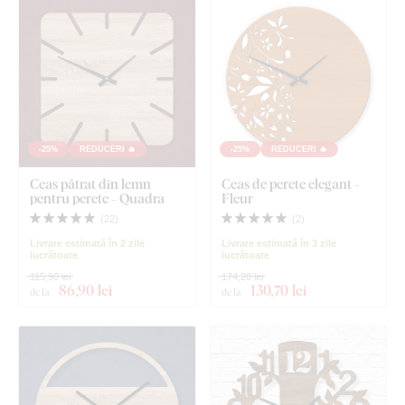
-25%
REDUCERI 🔥
-25%
REDUCERI 🔥
Ceas pătrat din lemn
Ceas de perete elegant -
pentru perete - Quadra
Fleur
(
22
)
(
2
)
Livrare estimată în 2 zile
Livrare estimată în 3 zile
lucrătoare
lucrătoare
115,90 lei
174,20 lei
86
,90 lei
130
,70 lei
de la
de la