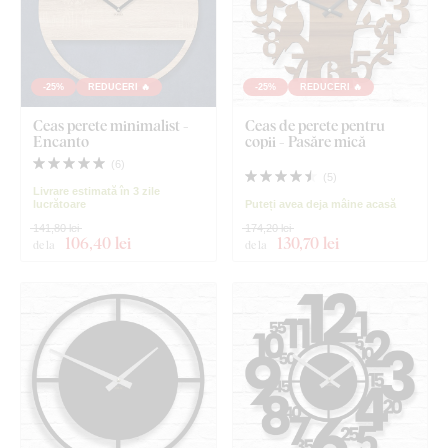
-25%
REDUCERI 🔥
-25%
REDUCERI 🔥
Ceas perete minimalist -
Ceas de perete pentru
Encanto
copii - Pasăre mică
(
6
)
(
5
)
Livrare estimată în 3 zile
lucrătoare
Puteți avea deja mâine acasă
141,80 lei
174,20 lei
106
,40 lei
130
,70 lei
de la
de la