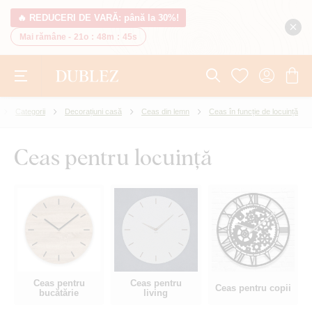
🔥 REDUCERI DE VARĂ: până la 30%!
Mai rămâne -
21o
:
48m
:
44s
Categorii
Decorațiuni casă
Ceas din lemn
Ceas în funcție de locuință
Ceas pentru locuință
Ceas pentru
Ceas pentru
Ceas pentru copii
bucătărie
living