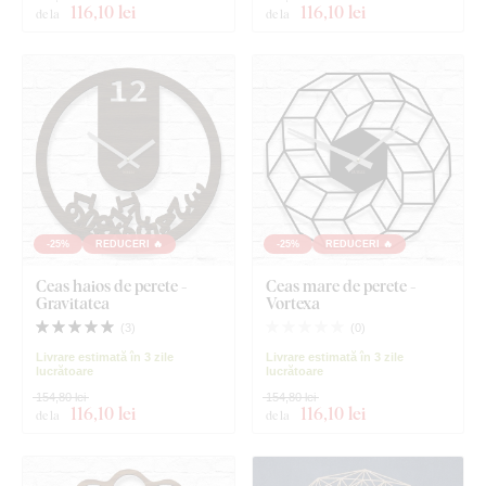
116
,10 lei
116
,10 lei
de la
de la
-25%
REDUCERI 🔥
-25%
REDUCERI 🔥
Ceas haios de perete -
Ceas mare de perete -
Gravitatea
Vortexa
(
3
)
(
0
)
Livrare estimată în 3 zile
Livrare estimată în 3 zile
lucrătoare
lucrătoare
154,80 lei
154,80 lei
116
,10 lei
116
,10 lei
de la
de la