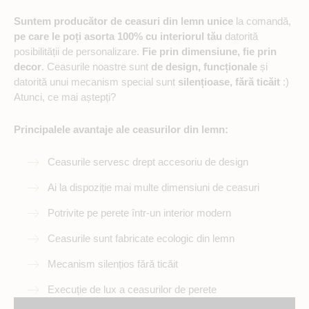
Suntem producător de ceasuri din lemn unice
la comandă,
pe care le poți asorta 100% cu interiorul tău
datorită
posibilității de personalizare.
Fie prin dimensiune, fie prin
decor
. Ceasurile noastre sunt
de design, funcționale
și
datorită unui mecanism special sunt
silențioase, fără ticăit
:)
Atunci, ce mai aștepți?
Principalele avantaje ale ceasurilor din lemn:
Ceasurile servesc drept accesoriu de design
Ai la dispoziție mai multe dimensiuni de ceasuri
Potrivite pe perete într-un interior modern
Ceasurile sunt fabricate ecologic din lemn
Mecanism silențios fără ticăit
Execuție de lux a ceasurilor de perete