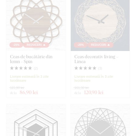
-25%
REDUCERI 🔥
-25%
REDUCERI 🔥
Ceas de bucătărie din
Ceas decorativ living -
lemn - Spin
Linea
(
2
)
(
3
)
Livrare estimată în 3 zile
Livrare estimată în 3 zile
lucrătoare
lucrătoare
115,90 lei
161,30 lei
86
,90 lei
120
,90 lei
de la
de la