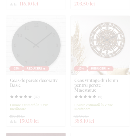
116
,10 lei
203
,50 lei
de la
-25%
REDUCERI 🔥
-25%
REDUCERI 🔥
Ceas de perete decorativ -
Ceas vintage din lemn
Basic
pentru perete -
Majestique
(
32
)
(
9
)
Livrare estimată în 2 zile
Livrare estimată în 2 zile
lucrătoare
lucrătoare
200,10 lei
517,40 lei
150
,10 lei
388
,10 lei
de la