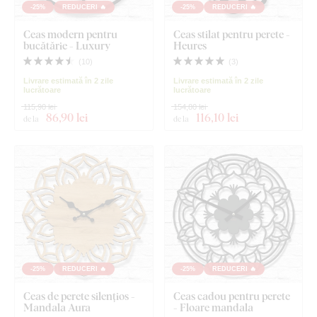
-25%
REDUCERI 🔥
-25%
REDUCERI 🔥
Ceas modern pentru
Ceas stilat pentru perete -
bucătărie - Luxury
Heures
(
10
)
(
3
)
Livrare estimată în 2 zile
Livrare estimată în 2 zile
lucrătoare
lucrătoare
115,90 lei
154,80 lei
86
,90 lei
116
,10 lei
de la
de la
-25%
REDUCERI 🔥
-25%
REDUCERI 🔥
Ceas de perete silențios -
Ceas cadou pentru perete
Mandala Aura
- Floare mandala