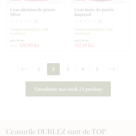
Ceas silențios de perete -
Ceas mare de perete -
Silver
Imperial
(
0
)
(
0
)
Livrare estimată în 3 zile
Livrare estimată în 2 zile
lucrătoare
lucrătoare
161,30 lei
462,80 lei
120
,90 lei
347
,10 lei
de la
1
2
3
4
5
Vizualizare mai mult 24 produse
Ceasurile DUBLEZ sunt de TOP