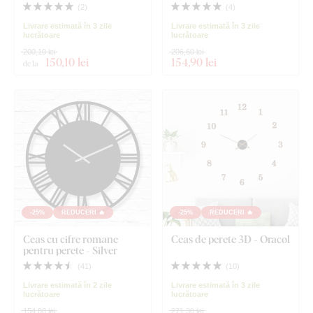
(
2
)
(
4
)
Livrare estimată în 3 zile
Livrare estimată în 3 zile
lucrătoare
lucrătoare
200,10 lei
206,60 lei
150
,10 lei
154
,90 lei
de la
-25%
REDUCERI 🔥
-25%
REDUCERI 🔥
Ceas cu cifre romane
Ceas de perete 3D - Oracol
pentru perete - Silver
(
41
)
(
10
)
Livrare estimată în 2 zile
Livrare estimată în 3 zile
lucrătoare
lucrătoare
154,80 lei
271,30 lei