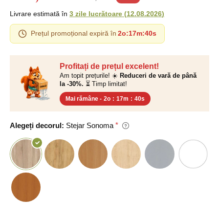
Livrare estimată în
3 zile lucrătoare
(
12.08.2026
)
Prețul promoțional expiră în
2o
:
17m
:
39s
Profitați de prețul excelent!
Am topit prețurile! ☀️
Reduceri de vară de până
la -30%.
⏳ Timp limitat!
Mai rămâne -
2o
:
17m
:
39s
Alegeți decorul:
Stejar Sonoma