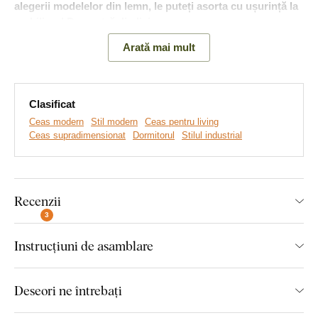
alegerii modelelor din lemn, le puteți asorta cu ușurință la
mobilierul D-voastră din living
.
Arată mai mult
Principalele avantaje ale ceasurilor
din lemn:
Clasificat
Ceas modern
Stil modern
Ceas pentru living
Design de lux al ceasului de perete
Ceas supradimensionat
Dormitorul
Stilul industrial
Ceasul servește drept accesoriu de design
Potrivit pentru peretele unui interior modern
Recenzii
Ceasul este fabricat în mod ecologic din lemn
3
Funcționare silențioasă a mecanismului fără ticăit
Instrucțiuni de asamblare
Montajul îl poate face oricine
:
Deseori ne întrebați