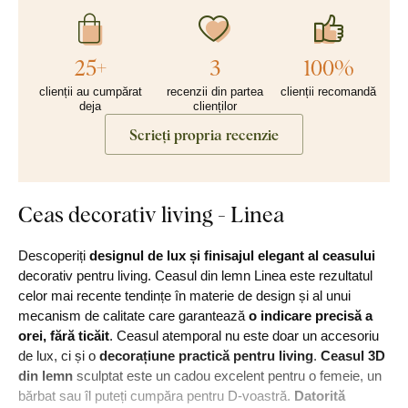
25+
3
100%
clienții au cumpărat
recenzii din partea
clienții recomandă
deja
clienților
Scrieți propria recenzie
Ceas decorativ living - Linea
Descoperiți
designul de lux și finisajul elegant al ceasului
decorativ pentru living. Ceasul din lemn Linea este rezultatul
celor mai recente tendințe în materie de design și al unui
mecanism de calitate care garantează
o indicare precisă a
orei, fără ticăit
. Ceasul atemporal nu este doar un accesoriu
de lux, ci și o
decorațiune practică pentru living
.
Ceasul 3D
din lemn
sculptat este un cadou excelent pentru o femeie, un
bărbat sau îl puteți cumpăra pentru D-voastră.
Datorită