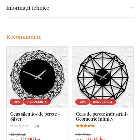
Mecanismul are un cârlig metalic pentru o fixare ușoară pe
Informații tehnice
perete. Acele ceasului sunt incluse în pachet și trebuie
montate pe ceas conform instrucțiunilor incluse.
Recomandate
Informații tehnice:
Ceasul conține doar acele orelor și a minutelor
Ceasul este acționat de o mișcare silențioasă, fără
ticăit
Mecanismul are o grosime de 16 mm. Prin urmare,
distanța dintre ceas și perete după agățare va fi de 16
mm
-25%
REDUCERI 🔥
-25%
REDUCERI 🔥
Mecanismul este alimentat de o baterie AA clasică cu o
Ceas silențios de perete -
Ceas de perete industrial -
tensiune de 1,3 - 1,7 V
Silver
Geometric Infinity
(
0
)
(
3
)
Bateria AA nu este inclusă
161,30 lei
154,80 lei
120
,90 lei
116
,10 lei
Garanție 3 ani a produsului
de la
de la