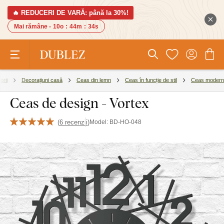
🔥 REDUCERI DE VARĂ: până la 30%!
Mai rămâne -
10o
:
44m
:
34s
orii
Decorațiuni casă
Ceas din lemn
Ceas în funcție de stil
Ceas modern
Ceas de design - Vortex
(
6 recenzii
)
Model:
BD-HO-048