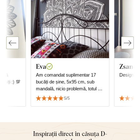
Eva
Zsanett
, vă
Am comandat suplimentar 17
Design mo
miți :) 💯
bucăți de șine, 5x95 cm, sub
mandală, nicio problemă, totul ok,
mulțumesc și recomand cu
5/5
căldură.
Inspirații direct în căsuța D-