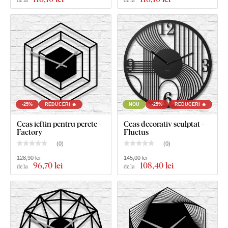
Calitate din lemn care durează ani de
zile
Produsul este tăiat cu
tehnologie laser
din placă de
HDF -
placă din fibre de lemn cu densitate mare
, care se obține
prin presarea fibrelor de lemn și a rășinii sub presiune.
Materialul este
solid
(grosime 3 mm),
stabil ca formă și cu
suprafață netedă
. Datorită rezistenței, putem tăia și
detalii
-25%
REDUCERI 🔥
NOU
-25%
REDUCERI 🔥
fine și subțiri
.
Ceas ieftin pentru perete -
Ceas decorativ sculptat -
Factory
Fluctus
(
0
)
(
0
)
128,90 lei
145,00 lei
96
,70 lei
108
,40 lei
de la
de la