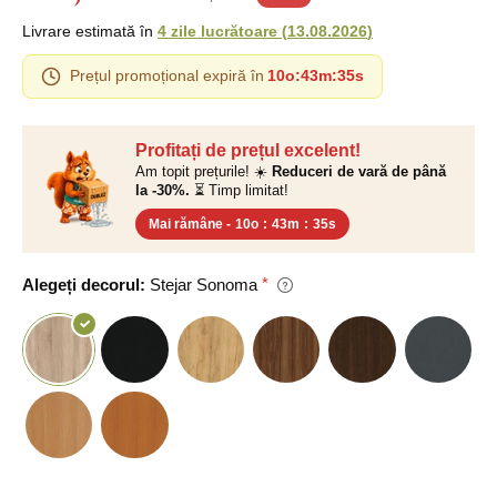
Livrare estimată în
4 zile lucrătoare
(
13.08.2026
)
Prețul promoțional expiră în
10o
:
43m
:
34s
Profitați de prețul excelent!
Am topit prețurile! ☀️
Reduceri de vară de până
la -30%.
⏳ Timp limitat!
Mai rămâne -
10o
:
43m
:
34s
Alegeți decorul:
Stejar Sonoma