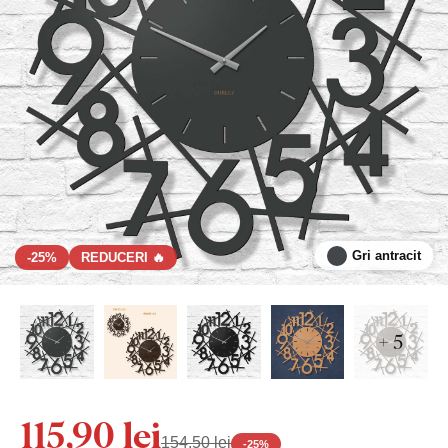
Gri antracit
-25%
REDUCERI 🔥
+ 5
115,90 lei
154,50 lei
-
25
%