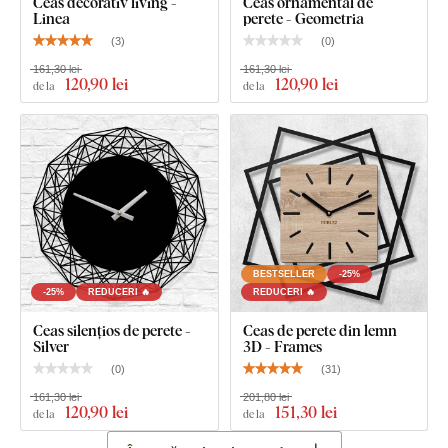
Ceas decorativ living -
Ceas ornamental de
Linea
perete - Geometria
(
3
)
(
0
)
161,30 lei
161,30 lei
120
,90 lei
120
,90 lei
de la
de la
BESTSELLER
-25%
-25%
REDUCERI 🔥
REDUCERI 🔥
Ceas silențios de perete -
Ceas de perete din lemn
Silver
3D - Frames
(
0
)
(
31
)
161,30 lei
201,80 lei
120
,90 lei
151
,30 lei
de la
de la