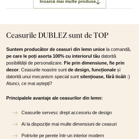
Încarcă mai multe produse
Ceasurile DUBLEZ sunt de TOP
Suntem producător de ceasuri din lemn unice
la comandă,
pe care le poți asorta 100% cu interiorul tău
datorită
posibilității de personalizare.
Fie prin dimensiune, fie prin
decor
. Ceasurile noastre sunt
de design, funcționale
și
datorită unui mecanism special sunt
silențioase, fără ticăit
:)
Atunci, ce mai aștepți?
Principalele avantaje ale ceasurilor din lemn:
Ceasurile servesc drept accesoriu de design
Ai la dispoziție mai multe dimensiuni de ceasuri
Potrivite pe perete într-un interior modern