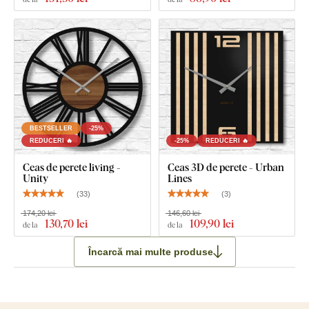
BESTSELLER
-25%
REDUCERI 🔥
-25%
REDUCERI 🔥
Ceas de perete living -
Ceas 3D de perete - Urban
Unity
Lines
(
33
)
(
3
)
174,20 lei
146,60 lei
130
,70 lei
109
,90 lei
de la
de la
Încarcă mai multe produse