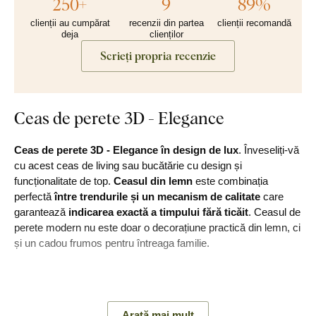
250+
9
89%
clienții au cumpărat
recenzii din partea
clienții recomandă
deja
clienților
Scrieți propria recenzie
Ceas de perete 3D - Elegance
Ceas de perete 3D - Elegance în design de lux
. Înveseliți-vă
cu acest ceas de living sau bucătărie cu design și
funcționalitate de top.
Ceasul din lemn
este combinația
perfectă
între trendurile și un mecanism de calitate
care
garantează
indicarea exactă a timpului fără ticăit
. Ceasul de
perete modern nu este doar o decorațiune practică din lemn, ci
și un cadou frumos pentru întreaga familie.
Principalele avantaje ale ceasului din
Arată mai mult