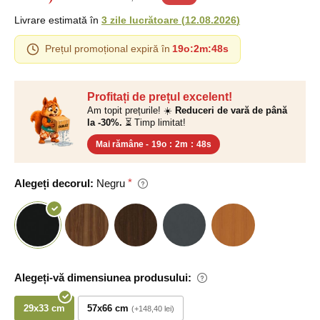
Livrare estimată în
3 zile lucrătoare
(
12.08.2026
)
Prețul promoțional expiră în
19o
:
2m
:
47s
Profitați de prețul excelent!
Am topit prețurile! ☀️
Reduceri de vară de până
la -30%.
⏳ Timp limitat!
Mai rămâne -
19o
:
2m
:
47s
Alegeți decorul:
Negru
Alegeți-vă dimensiunea produsului:
29x33 cm
57x66 cm
+148,40 lei