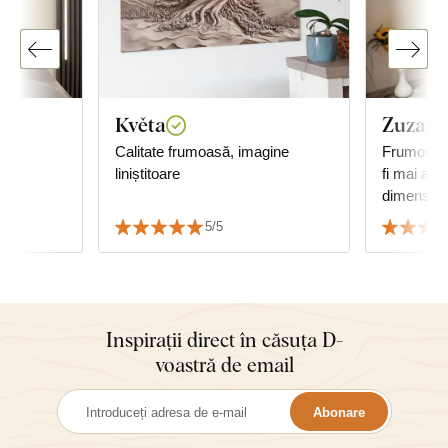
Květa
Zuzana
os.
Calitate frumoasă, imagine
Frumos tab
liniștitoare
fi mai aurii. M-am temut
dimensiun
de tablou 
5/5
potrivește
cu mobilie
Inspirații direct în căsuța D-
voastră de email
Abonare