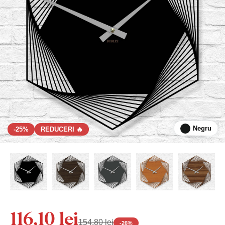
Negru
-25%
REDUCERI 🔥
116,10 lei
154,80 lei
-
26
%