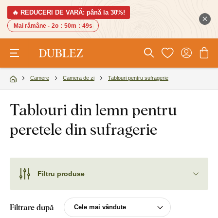
🔥 REDUCERI DE VARĂ: până la 30%!
Mai rămâne -
2o
:
50m
:
48s
Camere
Camera de zi
Tablouri pentru sufragerie
Tablouri din lemn pentru
peretele din sufragerie
Filtru produse
Filtrare după