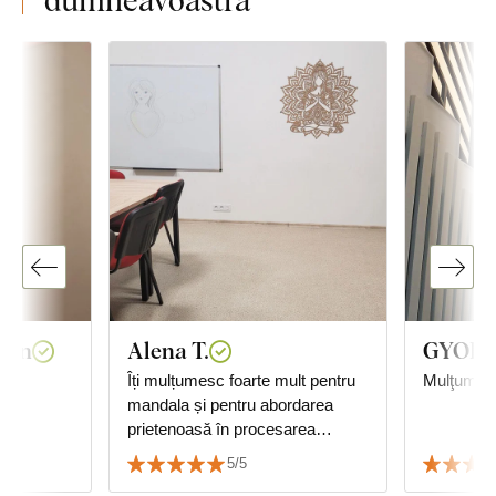
van
Alena T.
GYORG
Îți mulțumesc foarte mult pentru
Mulţumită
mandala și pentru abordarea
prietenoasă în procesarea
comenzii. Mandala ne decorează
5/5
sala multifuncțională, unde