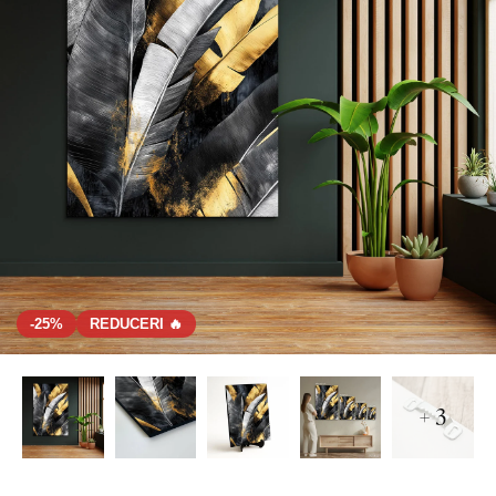
-25%
REDUCERI 🔥
+ 3