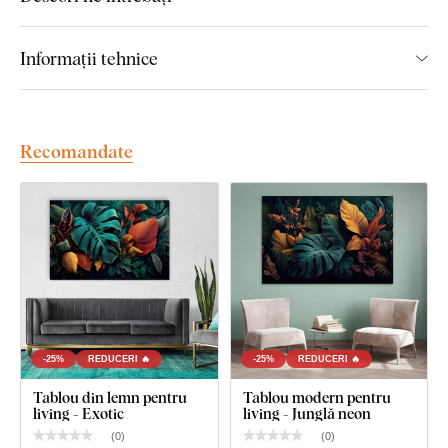
elegantă, ce pune în valoare și mai mult designul.
Informații tehnice
Principalele avantaje ale tabloului
din lemn DUBLEZ cu imprimare
color:
Recomandate
Manoperă de calitate superioară
Culori de 3 ori mai intense
decât tablourile pe pânză
Tabloul este 100% plat și nu se deformează
Marginea maro închis înlocuiește complet rama
clasică
Culori permanente
rezistente la razele UV
-25%
REDUCERI 🔥
-25%
REDUCERI 🔥
Durabilitate - Tabloul din lemn
nu se sparge
Tablou din lemn pentru
Tablou modern pentru
living - Exotic
living - Junglă neon
Tablou pentru toată viața
- Durabilitate extrem de
(
0
)
(
0
)