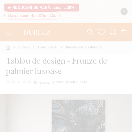
🔥 REDUCERI DE VARĂ: până la 30%!
Mai rămâne -
4o
:
37m
:
13s
Camere
Camera de zi
Tablouri pentru sufragerie
Tablou de design - Frunze de
palmier luxoase
(
0 recenzii
)
Model:
DFO-KV-0082