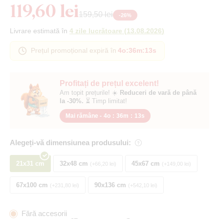
119,60 lei
159,50 lei
-
26
%
Livrare estimată în
4 zile lucrătoare
(
13.08.2026
)
Prețul promoțional expiră în
4o
:
36m
:
12s
Profitați de prețul excelent!
Am topit prețurile! ☀️
Reduceri de vară de până
la -30%.
⏳ Timp limitat!
Mai rămâne -
4o
:
36m
:
12s
Alegeți-vă dimensiunea produsului:
21x31 cm
32x48 cm
45x67 cm
+66,20 lei
+149,00 lei
67x100 cm
90x136 cm
+231,80 lei
+542,10 lei
Fără accesorii