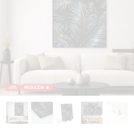
-25%
REDUCERI 🔥
+ 3