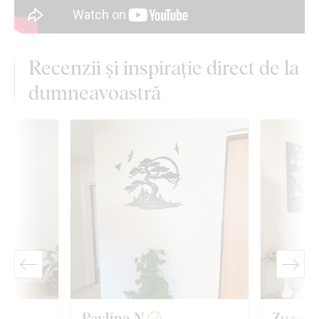
Recenzii și inspirație direct de la
dumneavoastră
Pavlína N.
Zuzana