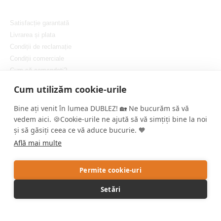
Satisfacție garantată
Livrarea și plata
Condiții de reclamație
Condiții comerciale
Cum să comandați?
Protejarea confidențialității dvs.
Cum utilizăm cookie-urile
Setați cookie-urile
Bine ați venit în lumea DUBLEZ! 🏡 Ne bucurăm să vă
vedem aici. 🍪Cookie-urile ne ajută să vă simțiți bine la noi
și să găsiți ceea ce vă aduce bucurie. 🧡
Află mai multe
Copyright © DUBLEZ 2026 | Toate drepturile rezervate
Permite cookie-uri
Crearea magazinelor online performante de către
RIESENIA
Setări
Acest site este protejat de reCAPTCHA, iar Google aplică
Politica de
confidențialitate
și
Termenii și condițiile
.