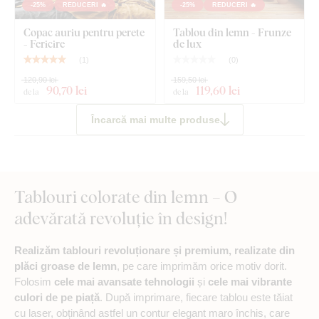
-25%
REDUCERI 🔥
-25%
REDUCERI 🔥
Ce este inclus în pachet?
Copac auriu pentru perete
Tablou din lemn - Frunze
- Fericire
de lux
(
1
)
(
0
)
120,90 lei
159,50 lei
90
,70 lei
119
,60 lei
de la
de la
Tablou de design - Frunze de palmier luxoase
Încarcă mai multe produse
Cârlig(e) montat(e) în prealabil pe partea din spate a
tabloului
Instrucțiuni clare pentru montaj
Tablouri colorate din lemn – O
adevărată revoluție în design!
Realizăm tablouri revoluționare și premium, realizate din
plăci groase de lemn
, pe care imprimăm orice motiv dorit.
Folosim
cele mai avansate tehnologii
și
cele mai vibrante
culori de pe piață
. După imprimare, fiecare tablou este tăiat
cu laser, obținând astfel un contur elegant maro închis, care