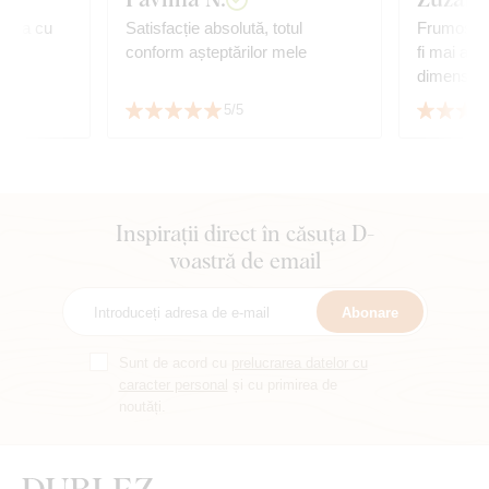
anda cu
Satisfacție absolută, totul
Frumos tab
conform așteptărilor mele
fi mai aurii. M-am temut
dimensiun
de tablou 
5/5
potrivește
cu mobilie
Inspirații direct în căsuța D-
voastră de email
Abonare
Sunt de acord cu
prelucrarea datelor cu
caracter personal
și cu primirea de
noutăți.