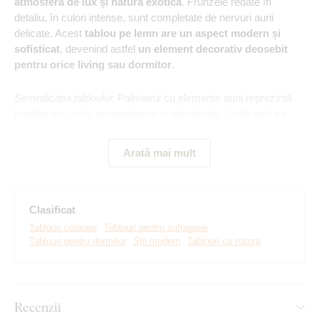
atmosferă de lux și natură exotică
. Frunzele redate în
detaliu, în culori intense, sunt completate de nervuri aurii
delicate. Acest
tablou pe lemn are un aspect modern și
sofisticat
, devenind astfel
un element decorativ deosebit
pentru orice living sau dormitor
.
Semnificația tabloului:
Palmierul cu elemente aurii reprezintă
bogăția ascunsă, prosperitatea și abundența. Liniile aurii pe
fundalul întunecat simbolizează energia vieții și optimismul
care strălucește chiar și în perioadele dificile, amintindu-i
Arată mai mult
proprietarului de propriul drum către succes și recunoaștere.
Clasificat
Tablouri colorate
Tablouri pentru sufragerie
Tablouri pentru dormitor
Stil modern
Tablouri cu natura
Recenzii