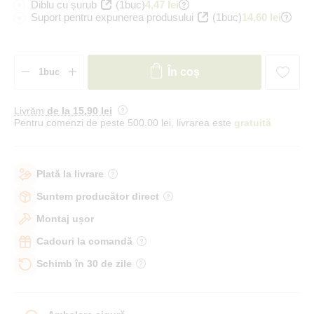
Diblu cu șurub
(1buc)
4,47 lei
Suport pentru expunerea produsului
(1buc)
14,60 lei
În coș
Livrăm
de la 15
,90 lei
Pentru comenzi de peste 500,00 lei, livrarea este
gratuită
Plată la livrare
Suntem producător direct
Montaj ușor
Cadouri la comandă
Schimb în 30 de zile