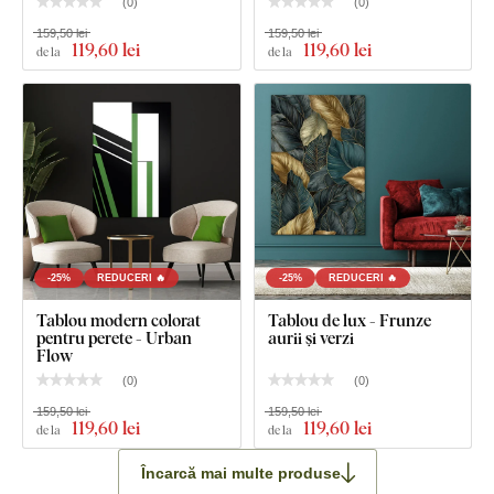
(
0
)
(
0
)
159,50 lei
159,50 lei
119
,60 lei
119
,60 lei
de la
de la
-25%
REDUCERI 🔥
-25%
REDUCERI 🔥
Tablou modern colorat
Tablou de lux - Frunze
pentru perete - Urban
aurii și verzi
Flow
(
0
)
(
0
)
159,50 lei
159,50 lei
119
,60 lei
119
,60 lei
de la
de la
Încarcă mai multe produse