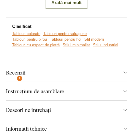
Arată mai mult
Semnificația tabloului:
Tabloul cu stâncă simbolizează
stabilitatea și atemporalitatea pe care natura le aduce.
Clasificat
Tablouri colorate
Tablouri pentru sufragerie
Tablouri pentru birou
Tablouri pentru hol
Stil modern
Tablouri cu aspect de piatră
Stilul minimalist
Stilul industrial
Recenzii
1
Instrucțiuni de asamblare
Realizăm tablouri premium, revoluționare din plăci
groase de lemn
pe care imprimăm orice model. Folosim
cea
Deseori ne întrebați
mai avansată tehnologie și vopsele de calitate superioară
.
După ce placa este imprimată, decupăm tabloul cu ajutorul
tehnologiei laser, obținând astfel o margine maro închis
Informații tehnice
elegantă, ce pune în valoare și mai mult designul.