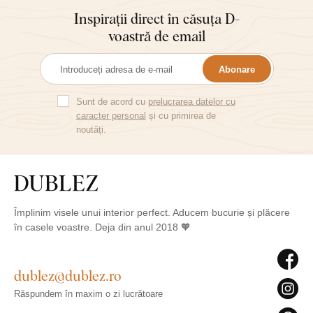
Inspirații direct în căsuța D-
voastră de email
Abonare
Sunt de acord cu
prelucrarea datelor cu
caracter personal
și cu primirea de
noutăți.
Împlinim visele unui interior perfect. Aducem bucurie și plăcere
în casele voastre. Deja din anul 2018 🧡
dublez@dublez.ro
Răspundem în maxim o zi lucrătoare