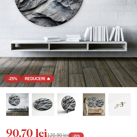
-25%
REDUCERI 🔥
+ 3
90,70 lei
120,90 lei
-
25
%