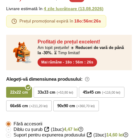
Livrare estimată în
4 zile lucrătoare
(
13.08.2026
)
Prețul promoțional expiră în
18o
:
56m
:
25s
Profitați de prețul excelent!
Am topit prețurile! ☀️
Reduceri de vară de până
la -30%.
⏳ Timp limitat!
Mai rămâne -
18o
:
56m
:
25s
Alegeți-vă dimensiunea produsului:
22x22 cm
33x33 cm
45x45 cm
+53,80 lei
+116,00 lei
66x66 cm
90x90 cm
+211,20 lei
+360,70 lei
Fără accesorii
Diblu cu șurub
(1buc)
4,47 lei
Suport pentru expunerea produsului
(1buc)
14,60 lei