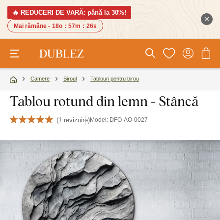
🔥 REDUCERI DE VARĂ: până la 30%!
Mai rămâne -
18o
:
57m
:
25s
Camere
Biroul
Tablouri pentru birou
Tablou rotund din lemn - Stâncă
(
1 revizuire
)
Model:
DFO-AO-0027