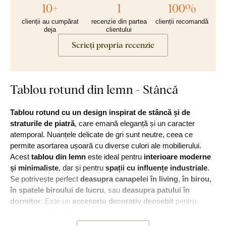
10+
1
100%
clienții au cumpărat
recenzie din partea
clienții recomandă
deja
clientului
Scrieți propria recenzie
Tablou rotund din lemn - Stâncă
Tablou rotund cu un design inspirat de stâncă și de
straturile de piatră
, care emană eleganță și un caracter
atemporal. Nuanțele delicate de gri sunt neutre, ceea ce
permite asortarea ușoară cu diverse culori ale mobilierului.
Acest
tablou din lemn
este ideal pentru
interioare moderne
și minimaliste
, dar și pentru
spații cu influențe industriale
.
Se potrivește perfect
deasupra canapelei în living
,
în birou,
în spatele biroului de lucru
, sau
deasupra patului în
dormitor
. Este un
accesoriu decorativ deosebit
pentru
oricine caută un
tablou original și elegant
.