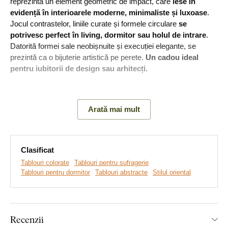
reprezintă un element geometric de impact, care
iese în
evidență în interioarele moderne, minimaliste și luxoase
.
Jocul contrastelor, liniile curate și formele circulare
se
potrivesc perfect în living, dormitor sau holul de intrare
.
Datorită formei sale neobișnuite și execuției elegante, se
prezintă ca o bijuterie artistică pe perete.
Un cadou ideal
pentru iubitorii de design sau arhitecți.
Semnificația tabloului:
Cercul simbolizează unitatea, negrul
conferă profundime și eleganță, iar auriul exprimă luxul,
Arată mai mult
succesul și energia.
Clasificat
Tablouri colorate
Tablouri pentru sufragerie
Tablouri pentru dormitor
Tablouri abstracte
Stilul oriental
Recenzii