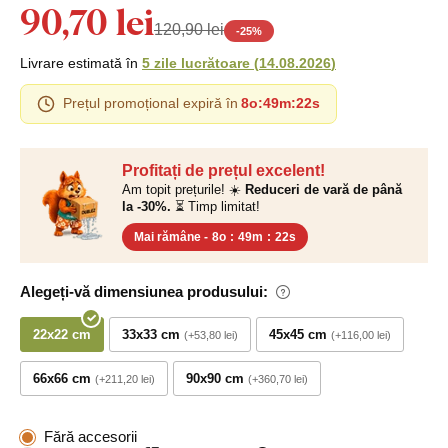
90,70 lei
120,90 lei
-
25
%
Livrare estimată în
5 zile lucrătoare
(
14.08.2026
)
Prețul promoțional expiră în
8o
:
49m
:
21s
Profitați de prețul excelent!
Am topit prețurile! ☀️
Reduceri de vară de până
la -30%.
⏳ Timp limitat!
Mai rămâne -
8o
:
49m
:
21s
Alegeți-vă dimensiunea produsului:
22x22 cm
33x33 cm
45x45 cm
+53,80 lei
+116,00 lei
66x66 cm
90x90 cm
+211,20 lei
+360,70 lei
Fără accesorii