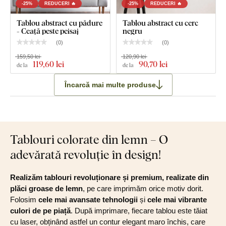
-25%
REDUCERI 🔥
-25%
REDUCERI 🔥
Tablou abstract cu pădure
Tablou abstract cu cerc
- Ceață peste peisaj
negru
(
0
)
(
0
)
159,50 lei
120,90 lei
119
,60 lei
90
,70 lei
de la
de la
Încarcă mai multe produse
Tablouri colorate din lemn – O
adevărată revoluție în design!
Realizăm tablouri revoluționare și premium, realizate din
plăci groase de lemn
, pe care imprimăm orice motiv dorit.
Folosim
cele mai avansate tehnologii
și
cele mai vibrante
culori de pe piață
. După imprimare, fiecare tablou este tăiat
cu laser, obținând astfel un contur elegant maro închis, care