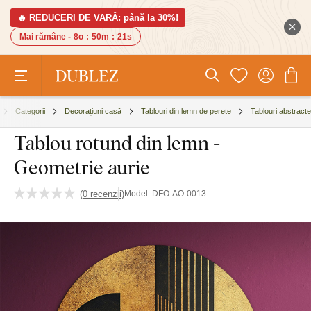
🔥 REDUCERI DE VARĂ: până la 30%!
Mai rămâne -
8o
:
50m
:
20s
Categorii
Decorațiuni casă
Tablouri din lemn de perete
Tablouri abstracte
Tablou rotund din lemn -
Geometrie aurie
(
0 recenzii
)
Model:
DFO-AO-0013