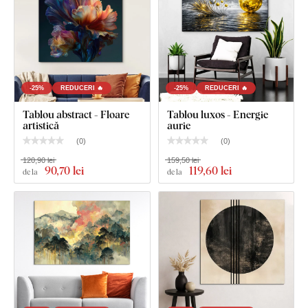
Ce este inclus în pachet?
Tablou rotund din lemn - Geometrie aurie
Cârlig(e) montat(e) în prealabil pe partea din spate
-25%
REDUCERI 🔥
-25%
REDUCERI 🔥
a tabloului
Tablou abstract - Floare
Tablou luxos - Energie
Instrucțiuni clare pentru montaj
artistică
aurie
(
0
)
(
0
)
120,90 lei
159,50 lei
90
,70 lei
119
,60 lei
de la
de la