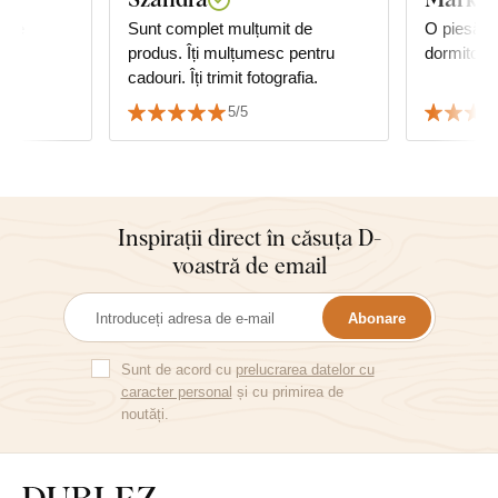
gine
Sunt complet mulțumit de
O piesă f
produs. Îți mulțumesc pentru
dormitor.
cadouri. Îți trimit fotografia.
5/5
Inspirații direct în căsuța D-
voastră de email
Abonare
Sunt de acord cu
prelucrarea datelor cu
caracter personal
și cu primirea de
noutăți.