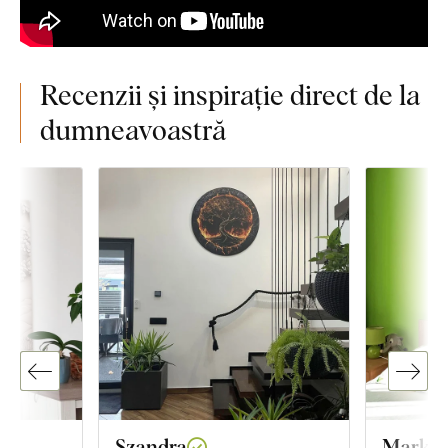
Recenzii și inspirație direct de la
dumneavoastră
Szandra
Markét