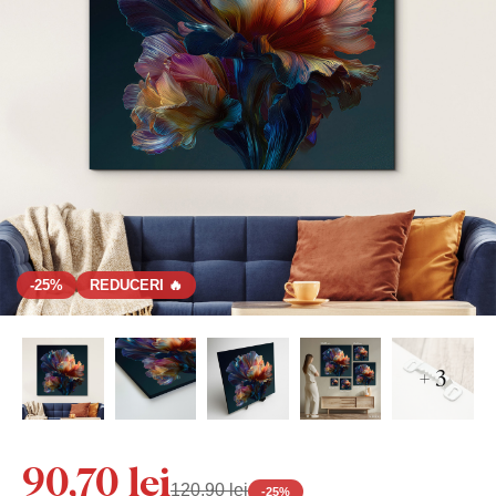
-25%
REDUCERI 🔥
+ 3
90,70 lei
120,90 lei
-
25
%