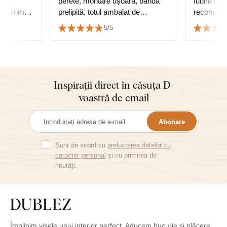
perete, montare ușoară, bandă
Iubire infi
ce mărime
prelipită, totul ambalat de
recomand
se
calitate...
5/5
e asortează
Inspirații direct în căsuța D-
voastră de email
Abonare
Sunt de acord cu
prelucrarea datelor cu
caracter personal
și cu primirea de
noutăți.
Împlinim visele unui interior perfect. Aducem bucurie și plăcere