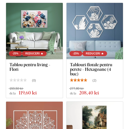
cârlige.
-25%
REDUCERI 🔥
-25%
REDUCERI 🔥
Tablou pentru living -
Tablouri florale pentru
Flori
perete - Hexagoane (4
buc)
(
0
)
(
2
)
159,50 lei
277,80 lei
119
,60 lei
208
,40 lei
de la
de la
Ce este inclus în pachet?
Tablou abstract - Floare artistică