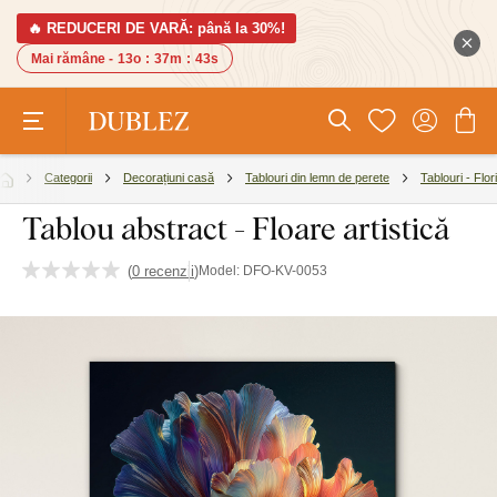
🔥 REDUCERI DE VARĂ: până la 30%!
Mai rămâne -
13o
:
37m
:
42s
Categorii
Decorațiuni casă
Tablouri din lemn de perete
Tablouri - Flori
Tablou abstract - Floare artistică
(
0 recenzii
)
Model:
DFO-KV-0053