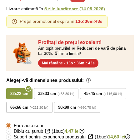
Livrare estimată în
5 zile lucrătoare
(
14.08.2026
)
Prețul promoțional expiră în
13o
:
36m
:
42s
Profitați de prețul excelent!
Am topit prețurile! ☀️
Reduceri de vară de până
la -30%.
⏳ Timp limitat!
Mai rămâne -
13o
:
36m
:
42s
Alegeți-vă dimensiunea produsului:
22x22 cm
33x33 cm
45x45 cm
+53,80 lei
+116,00 lei
66x66 cm
90x90 cm
+211,20 lei
+360,70 lei
Fără accesorii
Diblu cu șurub
(1buc)
4,47 lei
Suport pentru expunerea produsului
(1buc)
14,60 lei