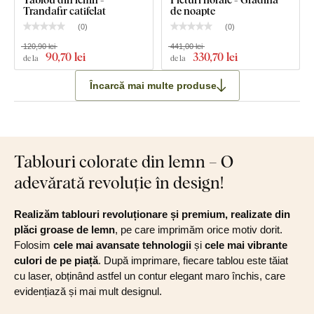
Trandafir catifelat
de noapte
(
0
)
(
0
)
120,90 lei
441,00 lei
90
,70 lei
330
,70 lei
de la
de la
Încarcă mai multe produse
Tablouri colorate din lemn – O
adevărată revoluție în design!
Realizăm tablouri revoluționare și premium, realizate din
plăci groase de lemn
, pe care imprimăm orice motiv dorit.
Folosim
cele mai avansate tehnologii
și
cele mai vibrante
culori de pe piață
. După imprimare, fiecare tablou este tăiat
cu laser, obținând astfel un contur elegant maro închis, care
evidențiază și mai mult designul.