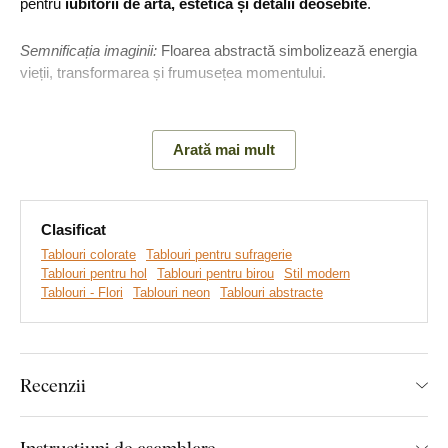
pentru
iubitorii de artă, estetică și detalii deosebite
.
Semnificația imaginii:
Floarea abstractă simbolizează energia
vieții, transformarea și frumusețea momentului.
Arată mai mult
Clasificat
Tablouri colorate
Tablouri pentru sufragerie
Tablouri pentru hol
Tablouri pentru birou
Stil modern
Tablouri - Flori
Tablouri neon
Tablouri abstracte
Realizăm tablouri premium, revoluționare din plăci
groase de lemn
pe care imprimăm orice model. Folosim
cea
Recenzii
mai avansată tehnologie și vopsele de calitate superioară
.
După ce placa este imprimată, decupăm tabloul cu ajutorul
Instrucțiuni de asamblare
tehnologiei laser, obținând astfel o margine maro închis