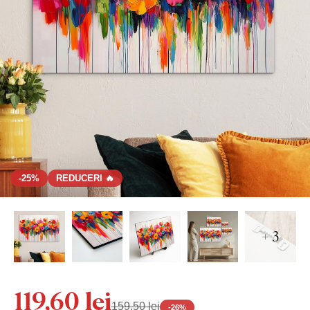
-25%
REDUCERI 🔥
+ 3
119,60 lei
159,50 lei
-
26
%