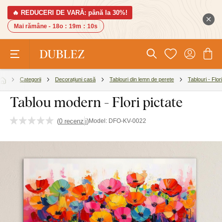
🔥 REDUCERI DE VARĂ: până la 30%!
Mai rămâne -
18o
:
19m
:
9s
Categorii
Decorațiuni casă
Tablouri din lemn de perete
Tablouri - Flori
Tablou modern - Flori pictate
(
0 recenzii
)
Model:
DFO-KV-0022