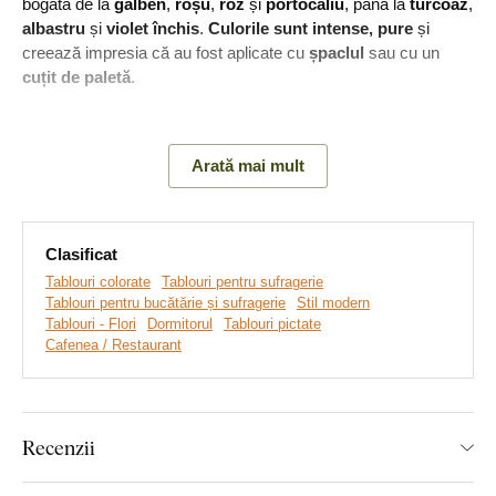
bogată de la
galben
,
roșu
,
roz
și
portocaliu
, până la
turcoaz
,
albastru
și
violet închis
.
Culorile sunt intense, pure
și
creează impresia că au fost aplicate cu
șpaclul
sau cu un
cuțit de paletă
.
Arată mai mult
Clasificat
Tablouri colorate
Tablouri pentru sufragerie
Tablouri pentru bucătărie și sufragerie
Stil modern
Tablouri - Flori
Dormitorul
Tablouri pictate
Cafenea / Restaurant
Realizăm tablouri premium, revoluționare din plăci
groase de lemn
pe care imprimăm orice model. Folosim
cea
mai avansată tehnologie și vopsele de calitate superioară
.
Recenzii
După ce placa este imprimată, decupăm tabloul cu ajutorul
tehnologiei laser, obținând astfel o margine maro închis