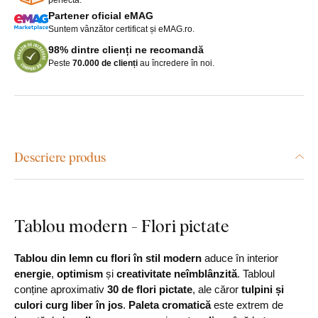
Partener oficial eMAG
Suntem vânzător certificat și eMAG.ro.
98% dintre clienți ne recomandă
Peste
70.000 de clienți
au încredere în noi.
Descriere produs
Tablou modern - Flori pictate
Tablou din lemn cu flori în stil modern
aduce în interior
energie
,
optimism
și
creativitate neîmblânzită
. Tabloul
conține aproximativ
30 de flori pictate
, ale căror
tulpini și
culori curg liber în jos
.
Paleta cromatică
este extrem de