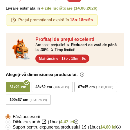
Livrare estimată în
4 zile lucrătoare
(
14.08.2026
)
Prețul promoțional expiră în
18o
:
18m
:
8s
Profitați de prețul excelent!
Am topit prețurile! ☀️
Reduceri de vară de până
la -30%.
⏳ Timp limitat!
Mai rămâne -
18o
:
18m
:
8s
Alegeți-vă dimensiunea produsului:
31x21 cm
48x32 cm
67x45 cm
+66,20 lei
+149,00 lei
100x67 cm
+231,80 lei
Fără accesorii
Diblu cu șurub
(1buc)
4,47 lei
Suport pentru expunerea produsului
(1buc)
14,60 lei