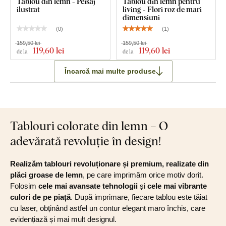
Tablou din lemn - Peisaj
Tablou din lemn pentru
ilustrat
living - Flori roz de mari
dimensiuni
(
0
)
(
1
)
159,50 lei
159,50 lei
119
,60 lei
119
,60 lei
de la
de la
Încarcă mai multe produse
Tablouri colorate din lemn – O
adevărată revoluție în design!
Realizăm tablouri revoluționare și premium, realizate din
plăci groase de lemn
, pe care imprimăm orice motiv dorit.
Folosim
cele mai avansate tehnologii
și
cele mai vibrante
culori de pe piață
. După imprimare, fiecare tablou este tăiat
cu laser, obținând astfel un contur elegant maro închis, care
evidențiază și mai mult designul.