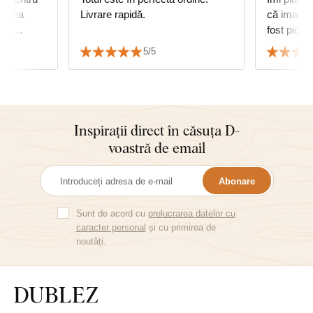
darea
Livrare rapidă.
că imagine
rea
fost picta
5/5
unde
Inspirații direct în căsuța D-
voastră de email
Abonare
Sunt de acord cu
prelucrarea datelor cu
caracter personal
și cu primirea de
noutăți.