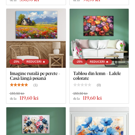
cârlige.
-25%
REDUCERI 🔥
-25%
REDUCERI 🔥
Imagine rurală pe perete -
Tablou din lemn - Lalele
Casă lângă poiană
colorate
(
1
)
(
0
)
159,50 lei
159,50 lei
119
,60 lei
119
,60 lei
de la
de la
Ce este inclus în pachet?
Tablou modern - Flori pictate