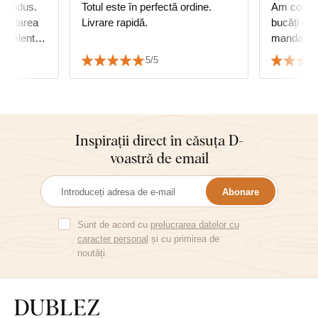
 produs.
Totul este în perfectă ordine.
Am coman
nstalarea
Livrare rapidă.
bucăți de
excelent.
mandală, n
turor.
mulțumes
5/5
căldură.
Inspirații direct în căsuța D-
voastră de email
Abonare
Sunt de acord cu
prelucrarea datelor cu
caracter personal
și cu primirea de
noutăți.