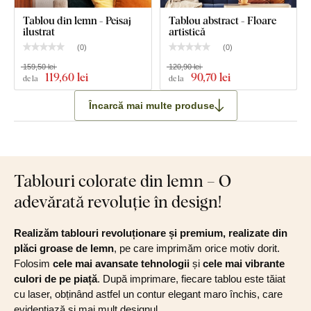
Tablou din lemn - Peisaj
Tablou abstract - Floare
ilustrat
artistică
(
0
)
(
0
)
159,50 lei
120,90 lei
119
,60 lei
90
,70 lei
de la
de la
Încarcă mai multe produse
Tablouri colorate din lemn – O
adevărată revoluție în design!
Realizăm tablouri revoluționare și premium, realizate din
plăci groase de lemn
, pe care imprimăm orice motiv dorit.
Folosim
cele mai avansate tehnologii
și
cele mai vibrante
culori de pe piață
. După imprimare, fiecare tablou este tăiat
cu laser, obținând astfel un contur elegant maro închis, care
evidențiază și mai mult designul.