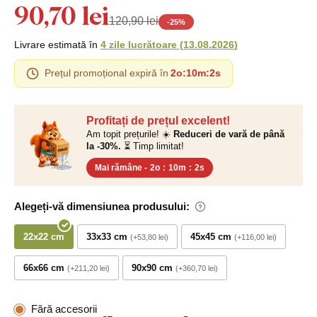
90,70 lei
120,90 lei
-
25
%
Livrare estimată în
4 zile lucrătoare
(
13.08.2026
)
Prețul promoțional expiră în
2o
:
10m
:
1s
Profitați de prețul excelent!
Am topit prețurile! ☀️
Reduceri de vară de până
la -30%.
⏳ Timp limitat!
Mai rămâne -
2o
:
10m
:
1s
Alegeți-vă dimensiunea produsului:
22x22 cm
33x33 cm
45x45 cm
+53,80 lei
+116,00 lei
66x66 cm
90x90 cm
+211,20 lei
+360,70 lei
Fără accesorii