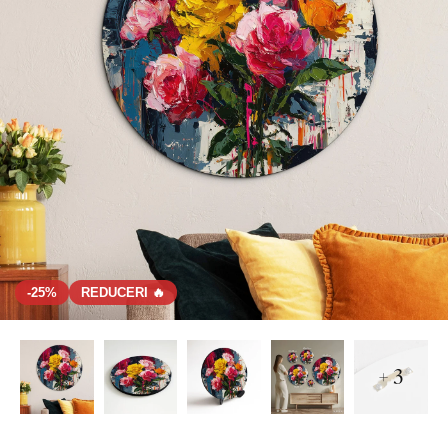
-25%
REDUCERI 🔥
+ 3