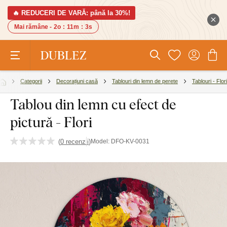
🔥 REDUCERI DE VARĂ: până la 30%!
Mai rămâne -
2o
:
11m
:
2s
Categorii
Decorațiuni casă
Tablouri din lemn de perete
Tablouri - Flori
Tablou din lemn cu efect de
pictură - Flori
(
0 recenzii
)
Model:
DFO-KV-0031