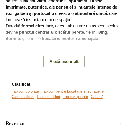
aduce în interior
viață
,
energie
și
optimism
.
Tușele
imprimate, puternice, ale pensulei
și
nuanțele intense de
roz, galben și portocaliu
creează o
atmosferă unică
, care
luminează instantaneu orice spațiu.
Datorită
formei circulare
, acest tablou are un aspect inedit și
devine
punctul central al oricărui perete,
fie în
living
,
dormitor
, fie într-o
bucătărie modern amenajată
.
Semnificația tabloului:
Florile simbolizează din cele mai vechi
timpuri frumusețea, iubirea și un nou început. Culorile lor
Arată mai mult
vibrante aduc bucuria de a trăi în orice interior.
Clasificat
Tablouri colorate
Tablouri pentru bucătărie și sufragerie
Camera de zi
Tablouri - Flori
Tablouri pictate
Cabană
Recenzii