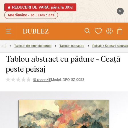
🔥 REDUCERI DE VARĂ: până la 30%!
Mai rămâne -
3o
:
14m
:
26s
 casă
Tablouri din lemn de perete
Tablouri cu natura
Peisaje / Scenarii naturale
Tablou abstract cu pădure - Ceață
peste peisaj
(
0 recenzii
)
Model:
DFO-SZ-0053