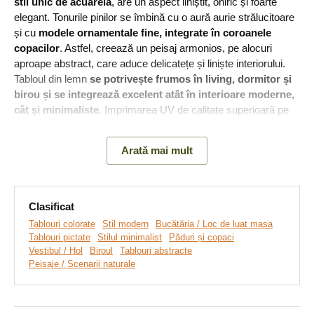
stil unic de acuarelă
, are un aspect liniștit, oniric și foarte
elegant. Tonurile pinilor se îmbină cu o aură aurie strălucitoare
și cu
modele ornamentale fine, integrate în coroanele
copacilor
. Astfel, creează un peisaj armonios, pe alocuri
aproape abstract, care aduce delicatețe și liniște interiorului.
Tabloul din lemn
se potrivește frumos în living, dormitor și
birou și se integrează excelent atât în interioare moderne,
cât și minimaliste
. Imprimarea UV de calitate superioară pe
lemn natural evidențiază jocul de lumină și umbră, oferind
lucrării un design luxos.
Arată mai mult
Semnificația tabloului:
Pădurea a fost dintotdeauna un simbol
al liniștii, regenerării și calmului interior. În sens real, acest
motiv amintește de echilibru, legătura cu natura și nevoia de a
Clasificat
încetini ritmul.
Tablouri colorate
Stil modern
Bucătăria / Loc de luat masa
Tablouri pictate
Stilul minimalist
Păduri și copaci
Vestibul / Hol
Biroul
Tablouri abstracte
Peisaje / Scenarii naturale