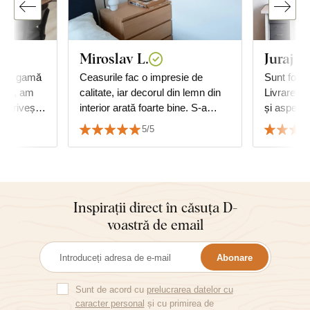
Miroslav L.
Juraj G
e. O gamă
Ceasurile fac o impresie de
Sunt foart
ului, am
calitate, iar decorul din lemn din
Livrarea, 
potrivește
interior arată foarte bine. S-a
și aspectu
or în doi
reușit să se potrivească cu
Recomand 
5/5
decorul podelei.
Juraj
Inspirații direct în căsuța D-
voastră de email
Abonare
Sunt de acord cu
prelucrarea datelor cu
caracter personal
și cu primirea de