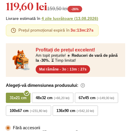
119,60 lei
159,50 lei
-
26
%
Livrare estimată în
4 zile lucrătoare
(
13.08.2026
)
Prețul promoțional expiră în
3o
:
13m
:
26s
Profitați de prețul excelent!
Am topit prețurile! ☀️
Reduceri de vară de până
la -30%.
⏳ Timp limitat!
Mai rămâne -
3o
:
13m
:
26s
Alegeți-vă dimensiunea produsului:
31x21 cm
48x32 cm
67x45 cm
+66,20 lei
+149,00 lei
100x67 cm
136x90 cm
+231,80 lei
+542,10 lei
Fără accesorii