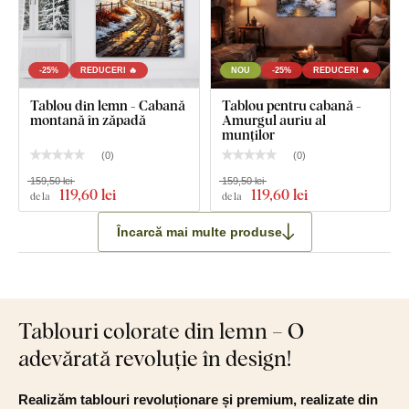
Dimensiunea de 67x45 cm și 100x67 cm: Tabloul are 2
cârlige.
Dimensiunea de 136x90 cm: Tabloul are 2 cârlige pe
-25%
REDUCERI 🔥
NOU
-25%
REDUCERI 🔥
fiecare piesă (2x2=4 cârlige împreună).
Tablou din lemn - Cabană
Tablou pentru cabană -
montană în zăpadă
Amurgul auriu al
munților
Ce este inclus în pachet?
(
0
)
(
0
)
159,50 lei
159,50 lei
Tablou abstract cu pădure - Ceață peste peisaj
119
,60 lei
119
,60 lei
de la
de la
Cârlig(e) montat(e) în prealabil pe partea din spate a
Încarcă mai multe produse
tabloului
Instrucțiuni clare pentru montaj
Tablouri colorate din lemn – O
adevărată revoluție în design!
Realizăm tablouri revoluționare și premium, realizate din