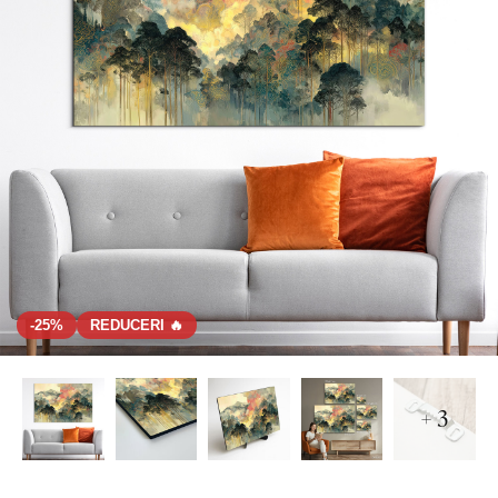
-25%
REDUCERI 🔥
+ 3