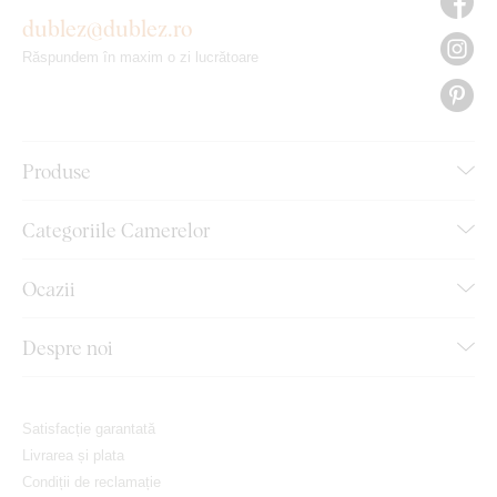
dublez@dublez.ro
Răspundem în maxim o zi lucrătoare
Produse
Categoriile Camerelor
Ocazii
Despre noi
Satisfacție garantată
Livrarea și plata
Condiții de reclamație