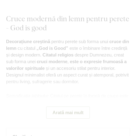
Cruce modernă din lemn pentru perete
- God is good
Decorațiune creștină
pentru perete sub forma unui
cruce din
lemn
cu citatul
„God is Good”
este o îmbinare între credință
și design modern.
Citatul religios
despre Dumnezeu, creat
sub forma unei
cruci moderne
,
este o expresie frumoasă a
valorilor spirituale
și un accesoriu stilat pentru interior.
Designul minimalist oferă un aspect curat și atemporal, potrivit
pentru living, sufragerie sau dormitor.
Semnificația tabloului:
Citatul pe perete în formă de cruce este
un simbol al credinței, recunoștinței și speranței. Reamintește
că Dumnezeu este bun și că binele își găsește întotdeauna
Arată mai mult
locul în viață.