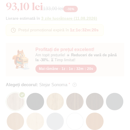
93,10 lei
133,00 lei
-
31
%
Livrare estimată în
3 zile lucrătoare
(
11.08.2026
)
Prețul promoțional expiră în
1z
:
1o
:
32m
:
19s
Profitați de prețul excelent!
Am topit prețurile! ☀️
Reduceri de vară de până
la -30%.
⏳ Timp limitat!
Mai rămâne -
1z
:
1o
:
32m
:
19s
Alegeți decorul:
Stejar Sonoma