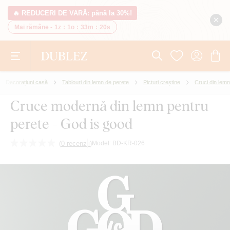
🔥 REDUCERI DE VARĂ: până la 30%!
Mai rămâne -
1z
:
1o
:
33m
:
20s
Decorațiuni casă
Tablouri din lemn de perete
Picturi creștine
Cruci din lemn
Cruce modernă din lemn pentru
perete - God is good
(
0 recenzii
)
Model:
BD-KR-026