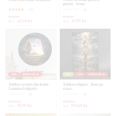
Placa respectă
standardul european de emisii E1
– este
perete - Jesus
sigură,
potrivită pentru interior
(inclusiv camera copiilor).
(
53
)
(
0
)
58,10 lei
62,70 lei
43
,60 lei
43
,90 lei
de la
de la
Ce este inclus în pachet?
Cruce modernă din lemn pentru perete - God is good
-25%
REDUCERI 🔥
NOU
-25%
REDUCERI 🔥
Tablou creștin din lemn -
Tablou religios - Iisus pe
Lumina Golgotei
cruce
(
0
)
(
0
)
120,90 lei
159,50 lei
90
,70 lei
119
,60 lei
de la
de la