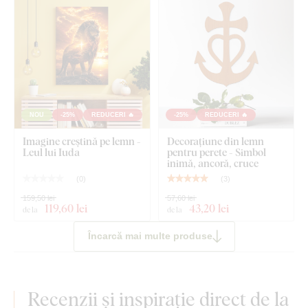
NOU
-25%
REDUCERI 🔥
-25%
REDUCERI 🔥
Imagine creștină pe lemn -
Decorațiune din lemn
Leul lui Iuda
pentru perete - Simbol
inimă, ancoră, cruce
(
0
)
(
3
)
159,50 lei
57,60 lei
119
,60 lei
43
,20 lei
de la
de la
Încarcă mai multe produse
Recenzii și inspirație direct de la