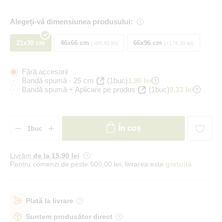
Alegeți-vă dimensiunea produsului:
21x30 cm
46x66 cm
66x96 cm
+89,40 lei
+174,30 lei
Fără accesorii
Bandă spumă - 25 cm
(1buc)
1,96 lei
Bandă spumă + Aplicare pe produs
(1buc)
9,33 lei
În coș
Livrăm
de la 15
,90 lei
Pentru comenzi de peste 500,00 lei, livrarea este
gratuită
Plată la livrare
Suntem producător direct