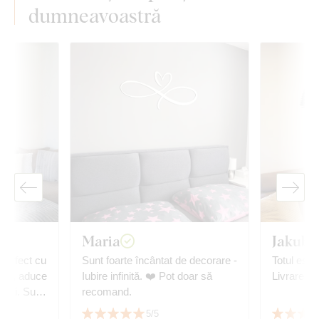
dumneavoastră
Maria
Jakub V
perfect cu
Sunt foarte încântat de decorare -
Totul este
meu, aduce
Iubire infinită. ❤️ Pot doar să
Livrare ra
ului. Sunt
recomand.
ate și de
5/5