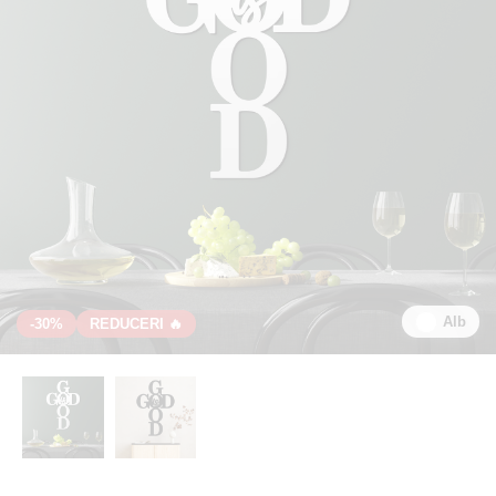
Alb
-30%
REDUCERI 🔥