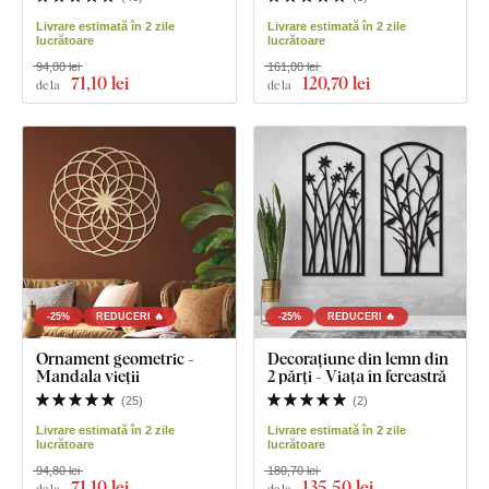
Livrare estimată în 2 zile
Livrare estimată în 2 zile
lucrătoare
lucrătoare
94,80 lei
161,00 lei
71
,10 lei
120
,70 lei
de la
de la
-25%
REDUCERI 🔥
-25%
REDUCERI 🔥
Ornament geometric -
Decorațiune din lemn din
Mandala vieții
2 părți - Viața în fereastră
(
25
)
(
2
)
Livrare estimată în 2 zile
Livrare estimată în 2 zile
lucrătoare
lucrătoare
94,80 lei
180,70 lei
71
,10 lei
135
,50 lei
de la
de la