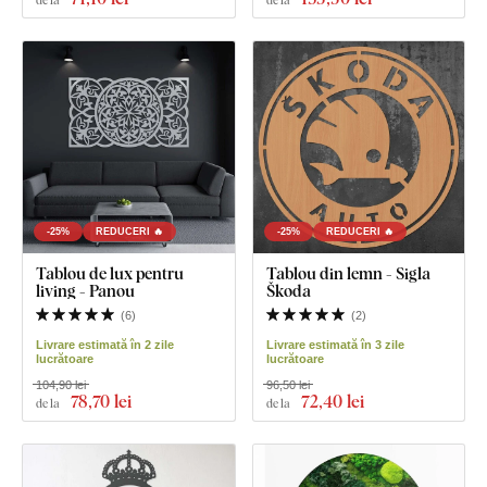
-25%
REDUCERI 🔥
-25%
REDUCERI 🔥
Tablou de lux pentru
Tablou din lemn - Sigla
living - Panou
Škoda
(
6
)
(
2
)
Livrare estimată în 2 zile
Livrare estimată în 3 zile
lucrătoare
lucrătoare
104,90 lei
96,50 lei
78
,70 lei
72
,40 lei
de la
de la