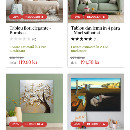
-25%
REDUCERI 🔥
-30%
REDUCERI 🔥
Tablou flori elegante -
Tablou din lemn în 4 părți
Bumbac
- Maci sălbatici
(
0
)
(
15
)
Livrare estimată în 4 zile
Livrare estimată în 2 zile
lucrătoare
lucrătoare
159,50 lei
277,80 lei
119
,60 lei
194
,50 lei
de la
de la
-25%
REDUCERI 🔥
-25%
REDUCERI 🔥