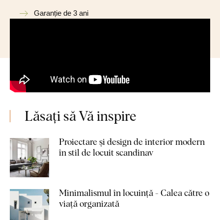
Garanție de 3 ani
Lăsați să Vă inspire
Proiectare și design de interior modern
în stil de locuit scandinav
Minimalismul în locuință - Calea către o
viață organizată