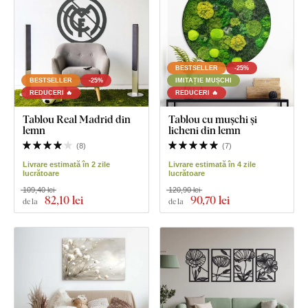
BESTSELLER
-25%
BESTSELLER
-25%
IMITAȚIE MUȘCHI
REDUCERI 🔥
REDUCERI 🔥
Tablou Real Madrid din
Tablou cu mușchi și
lemn
licheni din lemn
(
8
)
(
7
)
Livrare estimată în 2 zile
Livrare estimată în 4 zile
lucrătoare
lucrătoare
109,40 lei
120,90 lei
82
,10 lei
90
,70 lei
de la
de la