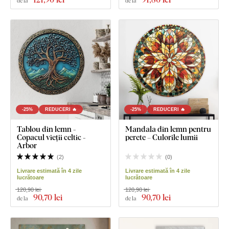
de la
de la
-25%
REDUCERI 🔥
-25%
REDUCERI 🔥
Tablou din lemn -
Mandala din lemn pentru
Copacul vieții celtic -
perete – Culorile lumii
Arbor
(
2
)
(
0
)
Livrare estimată în 4 zile
Livrare estimată în 4 zile
lucrătoare
lucrătoare
120,90 lei
120,90 lei
90
,70 lei
90
,70 lei
de la
de la