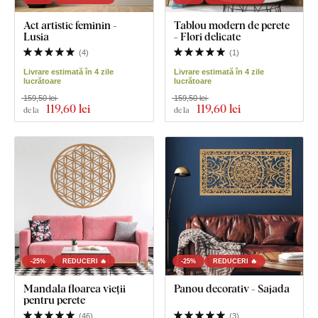
Act artistic feminin -
Tablou modern de perete
Lusia
- Flori delicate
(
4
)
(
1
)
Livrare estimată în 4 zile
Livrare estimată în 4 zile
lucrătoare
lucrătoare
159,50 lei
159,50 lei
119
,60 lei
119
,60 lei
de la
de la
-25%
REDUCERI 🔥
-25%
REDUCERI 🔥
Mandala floarea vieții
Panou decorativ - Sajada
pentru perete
(
46
)
(
3
)