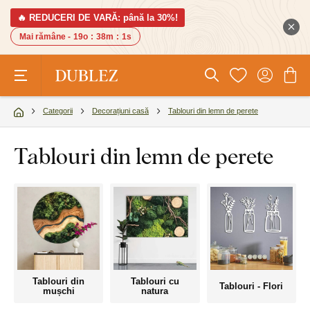
🔥 REDUCERI DE VARĂ: până la 30%!
Mai rămâne -
19o
:
38m
:
0s
Categorii
Decorațiuni casă
Tablouri din lemn de perete
Tablouri din lemn de perete
Tablouri din
Tablouri cu
Tablouri - Flori
mușchi
natura