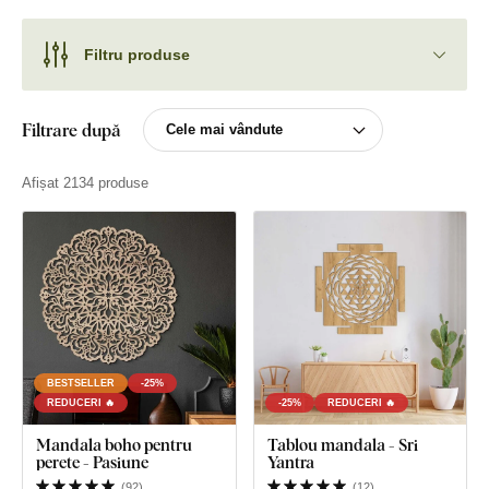
Filtru produse
Filtrare după
Afișat 2134 produse
BESTSELLER
-25%
REDUCERI 🔥
-25%
REDUCERI 🔥
Mandala boho pentru
Tablou mandala - Sri
perete - Pasiune
Yantra
(
92
)
(
12
)