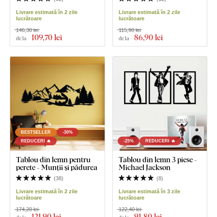
Livrare estimată în 2 zile
Livrare estimată în 2 zile
lucrătoare
lucrătoare
146,30 lei
115,90 lei
109
,70 lei
86
,90 lei
de la
de la
BESTSELLER
-30%
REDUCERI 🔥
-25%
REDUCERI 🔥
Tablou din lemn pentru
Tablou din lemn 3 piese -
perete - Munții și pădurea
Michael Jackson
(
38
)
(
8
)
Livrare estimată în 2 zile
Livrare estimată în 3 zile
lucrătoare
lucrătoare
174,20 lei
122,40 lei
121
,90 lei
91
,80 lei