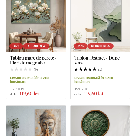
-25%
REDUCERI 🔥
-25%
REDUCERI 🔥
Tablou mare de perete -
Tablou abstract - Dune
Flori de magnolie
verzi
(
0
)
(
1
)
Livrare estimată în 4 zile
Livrare estimată în 4 zile
lucrătoare
lucrătoare
159,50 lei
159,50 lei
119
,60 lei
119
,60 lei
de la
de la