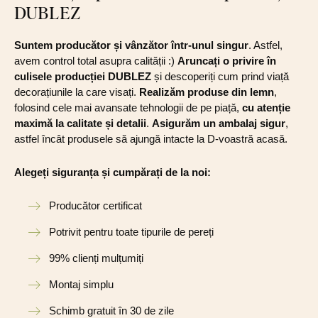
DUBLEZ
Suntem producător și vânzător într-unul singur
. Astfel,
avem control total asupra calității :)
Aruncați o privire în
culisele producției DUBLEZ
și descoperiți cum prind viață
decorațiunile la care visați.
Realizăm produse din lemn
,
folosind cele mai avansate tehnologii de pe piață,
cu atenție
maximă la calitate și detalii
.
Asigurăm un ambalaj sigur
,
astfel încât produsele să ajungă intacte la D-voastră acasă.
Alegeți siguranța și cumpărați de la noi:
Producător certificat
Potrivit pentru toate tipurile de pereți
99% clienți mulțumiți
Montaj simplu
Schimb gratuit în 30 de zile