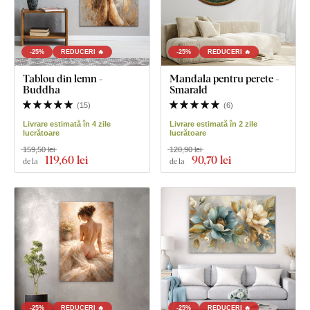
-25%
REDUCERI 🔥
-25%
REDUCERI 🔥
Tablou din lemn -
Mandala pentru perete -
Buddha
Smarald
(
15
)
(
6
)
Livrare estimată în 4 zile
Livrare estimată în 2 zile
lucrătoare
lucrătoare
159,50 lei
120,90 lei
119
,60 lei
90
,70 lei
de la
de la
-25%
REDUCERI 🔥
-25%
REDUCERI 🔥