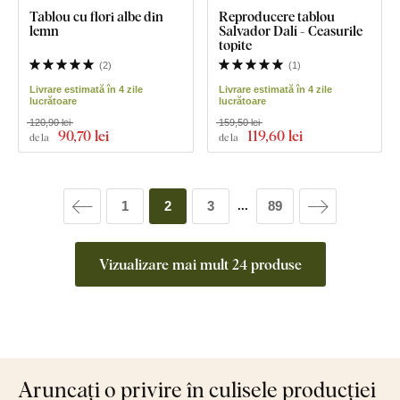
Tablou cu flori albe din
Reproducere tablou
lemn
Salvador Dalí - Ceasurile
topite
(
2
)
(
1
)
Livrare estimată în 4 zile
Livrare estimată în 4 zile
lucrătoare
lucrătoare
120,90 lei
159,50 lei
90
,70 lei
119
,60 lei
de la
de la
1
2
3
89
...
Vizualizare mai mult 24 produse
Aruncați o privire în culisele producției