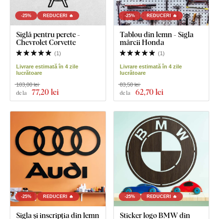
-25%
REDUCERI 🔥
-25%
REDUCERI 🔥
Siglă pentru perete -
Tablou din lemn - Sigla
Chevrolet Corvette
mărcii Honda
(
1
)
(
1
)
Livrare estimată în 4 zile
Livrare estimată în 4 zile
lucrătoare
lucrătoare
103,00 lei
83,50 lei
77
,20 lei
62
,70 lei
de la
de la
-25%
REDUCERI 🔥
-25%
REDUCERI 🔥
Sigla și inscripția din lemn
Sticker logo BMW din