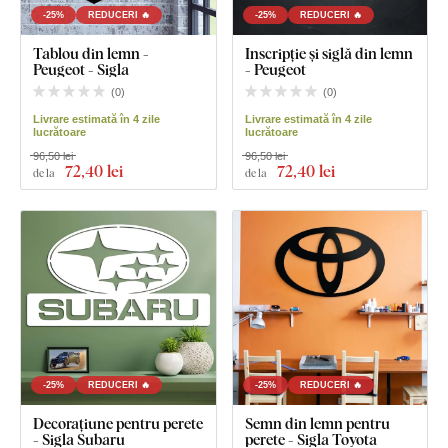
-25%
REDUCERI 🔥
-25%
REDUCERI 🔥
Tablou din lemn -
Inscripție și siglă din lemn
Peugeot - Sigla
- Peugeot
(
0
)
(
0
)
Livrare estimată în 4 zile
Livrare estimată în 4 zile
lucrătoare
lucrătoare
96,50 lei
96,50 lei
72
,40 lei
72
,40 lei
de la
de la
-25%
REDUCERI 🔥
-25%
REDUCERI 🔥
Decorațiune pentru perete
Semn din lemn pentru
- Sigla Subaru
perete - Sigla Toyota