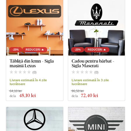
-25%
REDUCERI 🔥
-25%
REDUCERI 🔥
Tăbliță din lemn - Sigla
Cadou pentru bărbat -
mașinii Lexus
Sigla Maserati
(
0
)
(
0
)
Livrare estimată în 4 zile
Livrare estimată în 3 zile
lucrătoare
lucrătoare
64,10 lei
96,50 lei
48
,10 lei
72
,40 lei
de la
de la