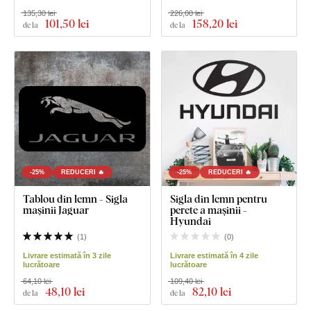
135,30 lei
226,00 lei
101
,50 lei
158
,20 lei
de la
de la
-25%
REDUCERI 🔥
-25%
REDUCERI 🔥
Tablou din lemn - Sigla
Sigla din lemn pentru
mașinii Jaguar
perete a mașinii -
Hyundai
(
1
)
(
0
)
Livrare estimată în 3 zile
Livrare estimată în 4 zile
lucrătoare
lucrătoare
64,10 lei
109,40 lei
48
,10 lei
82
,10 lei
de la
de la