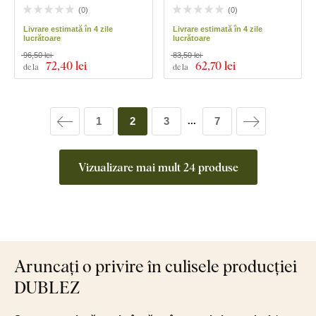
(
0
)
(
0
)
Livrare estimată în 4 zile
Livrare estimată în 4 zile
lucrătoare
lucrătoare
96,50 lei
83,50 lei
72
,40 lei
62
,70 lei
de la
de la
1
2
3
7
...
Vizualizare mai mult 24 produse
Aruncați o privire în culisele producției
DUBLEZ