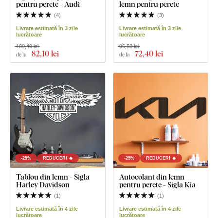
pentru perete - Audi
lemn pentru perete
(
4
)
(
3
)
Livrare estimată în 3 zile
Livrare estimată în 3 zile
lucrătoare
lucrătoare
109,40 lei
96,50 lei
82
,10 lei
72
,40 lei
de la
de la
-25%
REDUCERI 🔥
-25%
REDUCERI 🔥
Tablou din lemn - Sigla
Autocolant din lemn
Harley Davidson
pentru perete - Sigla Kia
(
1
)
(
1
)
Livrare estimată în 4 zile
Livrare estimată în 4 zile
lucrătoare
lucrătoare