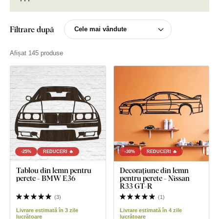
Filtrare după
Afișat 145 produse
-25%
REDUCERI 🔥
-30%
REDUCERI 🔥
Tablou din lemn pentru
Decorațiune din lemn
perete - BMW E36
pentru perete - Nissan
R33 GT-R
(
3
)
(
1
)
Livrare estimată în 3 zile
Livrare estimată în 4 zile
lucrătoare
lucrătoare