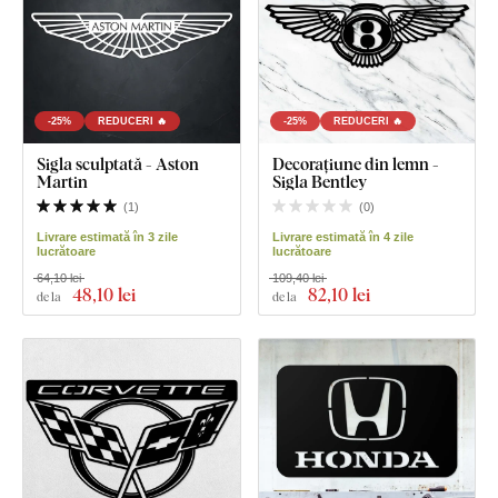
-25%
REDUCERI 🔥
-25%
REDUCERI 🔥
Sigla sculptată - Aston
Decorațiune din lemn -
Martin
Sigla Bentley
(
1
)
(
0
)
Livrare estimată în 3 zile
Livrare estimată în 4 zile
lucrătoare
lucrătoare
64,10 lei
109,40 lei
48
,10 lei
82
,10 lei
de la
de la