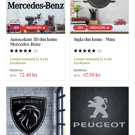
-25%
REDUCERI 🔥
-25%
REDUCERI 🔥
Autocolant 3D din lemn -
Sigla din lemn - Mini
Mercedes-Benz
(
2
)
(
1
)
Livrare estimată în 4 zile
Livrare estimată în 4 zile
lucrătoare
lucrătoare
96,50 lei
90,00 lei
72
,40 lei
67
,50 lei
de la
de la