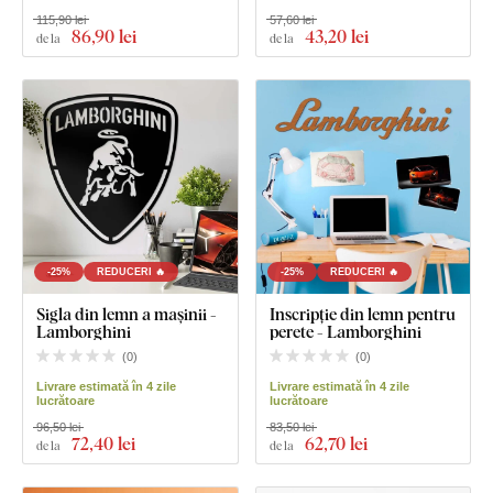
115,90 lei
57,60 lei
86
,90 lei
43
,20 lei
de la
de la
-25%
REDUCERI 🔥
-25%
REDUCERI 🔥
Sigla din lemn a mașinii -
Inscripție din lemn pentru
Lamborghini
perete - Lamborghini
(
0
)
(
0
)
Livrare estimată în 4 zile
Livrare estimată în 4 zile
lucrătoare
lucrătoare
96,50 lei
83,50 lei
72
,40 lei
62
,70 lei
de la
de la