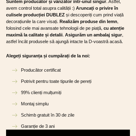
Suntem producător și vânzător într-unul singur
. Astfel,
avem control total asupra calității :)
Aruncați o privire în
culisele producției DUBLEZ
și descoperiți cum prind viață
decorațiunile la care visați.
Realizăm produse din lemn
,
folosind cele mai avansate tehnologii de pe piață,
cu atenție
maximă la calitate și detalii
.
Asigurăm un ambalaj sigur
,
astfel încât produsele să ajungă intacte la D-voastră acasă.
Alegeți siguranța și cumpărați de la noi:
Producător certificat
Potrivit pentru toate tipurile de pereți
99% clienți mulțumiți
Montaj simplu
Schimb gratuit în 30 de zile
Garanție de 3 ani