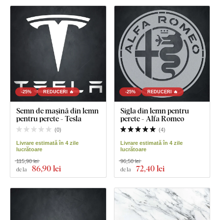
-25%
REDUCERI 🔥
-25%
REDUCERI 🔥
Semn de mașină din lemn
Sigla din lemn pentru
pentru perete - Tesla
perete - Alfa Romeo
(
0
)
(
4
)
Livrare estimată în 4 zile
Livrare estimată în 4 zile
lucrătoare
lucrătoare
115,90 lei
96,50 lei
86
,90 lei
72
,40 lei
de la
de la