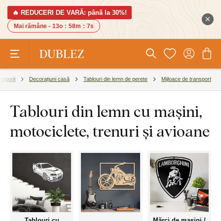
🔥 REDUCERI DE VARĂ: până la 30%!
Mai rămâne -
13o
:
58m
:
6s
tegorii
Decorațiuni casă
Tablouri din lemn de perete
Mijloace de transport
Tablouri din lemn cu mașini,
motociclete, trenuri și avioane
Tablouri cu
Mărci de mașini /